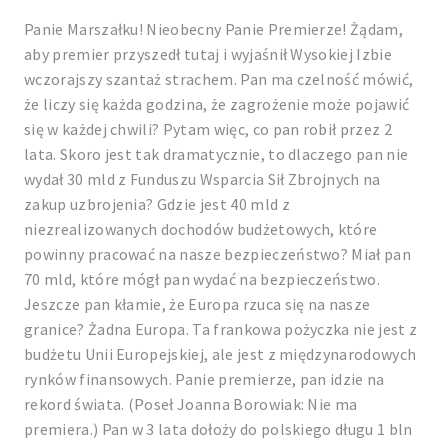
Panie Marszałku! Nieobecny Panie Premierze! Żądam,
aby premier przyszedł tutaj i wyjaśnił Wysokiej Izbie
wczorajszy szantaż strachem. Pan ma czelność mówić,
że liczy się każda godzina, że zagrożenie może pojawić
się w każdej chwili? Pytam więc, co pan robił przez 2
lata. Skoro jest tak dramatycznie, to dlaczego pan nie
wydał 30 mld z Funduszu Wsparcia Sił Zbrojnych na
zakup uzbrojenia? Gdzie jest 40 mld z
niezrealizowanych dochodów budżetowych, które
powinny pracować na nasze bezpieczeństwo? Miał pan
70 mld, które mógł pan wydać na bezpieczeństwo.
Jeszcze pan kłamie, że Europa rzuca się na nasze
granice? Żadna Europa. Ta frankowa pożyczka nie jest z
budżetu Unii Europejskiej, ale jest z międzynarodowych
rynków finansowych. Panie premierze, pan idzie na
rekord świata. (Poseł Joanna Borowiak: Nie ma
premiera.) Pan w 3 lata dołoży do polskiego długu 1 bln