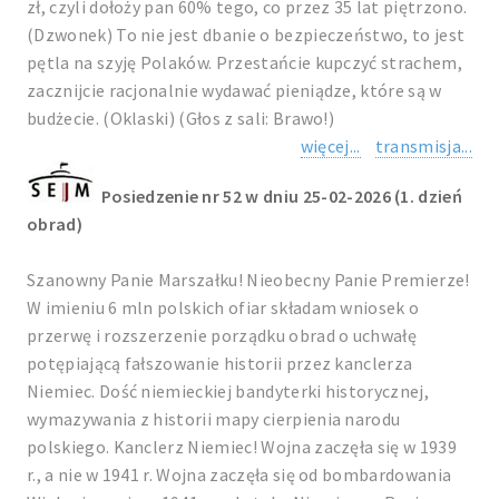
zł, czyli dołoży pan 60% tego, co przez 35 lat piętrzono.
(Dzwonek) To nie jest dbanie o bezpieczeństwo, to jest
pętla na szyję Polaków. Przestańcie kupczyć strachem,
zacznijcie racjonalnie wydawać pieniądze, które są w
budżecie. (Oklaski) (Głos z sali: Brawo!)
więcej...
transmisja...
Posiedzenie nr 52 w dniu 25-02-2026 (1. dzień
obrad)
Szanowny Panie Marszałku! Nieobecny Panie Premierze!
W imieniu 6 mln polskich ofiar składam wniosek o
przerwę i rozszerzenie porządku obrad o uchwałę
potępiającą fałszowanie historii przez kanclerza
Niemiec. Dość niemieckiej bandyterki historycznej,
wymazywania z historii mapy cierpienia narodu
polskiego. Kanclerz Niemiec! Wojna zaczęła się w 1939
r., a nie w 1941 r. Wojna zaczęła się od bombardowania