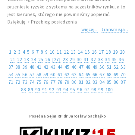
przeniesie ryzyko z systemu na uczestników rynku, a to
jest kierunek, którego nie powinniśmy popierać.
Dziękuję. « Przebieg posiedzenia
więcej...
transmisja...
1
2
3
4
5
6
7
8
9
10
11
12
13
14
15
16
17
18
19
20
21
22
23
24
25
26
[27]
28
29
30
31
32
33
34
35
36
37
38
39
40
41
42
43
44
45
46
47
48
49
50
51
52
53
54
55
56
57
58
59
60
61
62
63
64
65
66
67
68
69
70
71
72
73
74
75
76
77
78
79
80
81
82
83
84
85
86
87
88
89
90
91
92
93
94
95
96
97
98
99
100
Poseł na Sejm RP dr Jarosław Sachajko