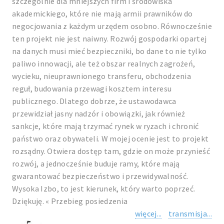
szczególnie dla mniejszych firm i środowiska
akademickiego, które nie mają armii prawników do
negocjowania z każdym urzędem osobno. Równocześnie
ten projekt nie jest naiwny. Rozwój gospodarki opartej
na danych musi mieć bezpieczniki, bo dane to nie tylko
paliwo innowacji, ale też obszar realnych zagrożeń,
wycieku, nieuprawnionego transferu, obchodzenia
reguł, budowania przewagi kosztem interesu
publicznego. Dlatego dobrze, że ustawodawca
przewidział jasny nadzór i obowiązki, jak również
sankcje, które mają trzymać rynek w ryzach i chronić
państwo oraz obywateli. W mojej ocenie jest to projekt
rozsądny. Otwiera dostęp tam, gdzie on może przynieść
rozwój, a jednocześnie buduje ramy, które mają
gwarantować bezpieczeństwo i przewidywalność.
Wysoka Izbo, to jest kierunek, który warto poprzeć.
Dziękuję. « Przebieg posiedzenia
więcej...
transmisja...