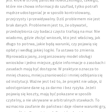
jest krok w stronę państwa nowoczesnego, takiego,
które nie chowa informacji do szuflad, tylko potrafi
mądrze udostępniać je w sposób kontrolowany,
przejrzysty i przewidywalny. Dziś problemem nie jest
brak danych. Problemem jest to, że obywatel,
przedsiębiorca czy badacz często trafiają na mur. Nie
wiadomo, gdzie złożyć wniosek, kto jest właściwy, jak
długo to potrwa, jakie będą warunki, czy pojawią się
opłaty i według jakiej logiki. Ta ustawa to zmienia.
Wprowadza jasny, zorganizowany model obsługi
wniosków i jedno miejsce, gdzie informacje o zasobach i
zasadach mają być dostępne. W praktyce oznacza to
mniej chaosu, mniej uznaniowości i mniej odbijania się
od instytucji. Ważne jest też to, że projekt nie udaje, iż
udostępniane dane są za darmo i bez ryzyka. Jeżeli
pojawią się koszty, mają być pokazane w sposób
czytelny, a nie ukrywane w arbitralnych stawkach. To
wzmacnia zaufanie do państwa i daje równe warunki gry,