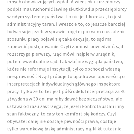
innych obowiązujących wpłat. A więc jeden urzędniczy
podpis ma uruchomić lawinę skutków dla przedsiębiorcy
w całym systemie państwa. To nie jest korekta, to jest
administracyjny taran. I wreszcie to, co jeszcze bardziej
bulwersuje: jeżeli w sprawie objętej pozwem o ustalenie
stosunku pracy pojawi się taka decyzja, to sąd ma
zapewnić postępowanie. Czyli zamiast powiedzieć: sąd
rozstrzyga pierwszy, rząd mówi: najpierw urzędnik,
potem ewentualnie sąd. Tak właśnie wygląda państwo,
które nie reformuje instytucji, tylko obchodzi własną
niesprawność. Rząd próbuje to upudrować opowieścią o
interpretacjach indywidualnych głównego inspektora
pracy. Tylko że to też jest półśrodek. Interpretacja za 40
zł wydana w 30 dni ma niby dawać bezpieczeństwo, ale
ustawa od razu zastrzega, że jeżeli kontrola ustali inny
stan faktyczny, to cały ten komfort się kończy. Czyli
obywatel dalej nie dostaje pewności prawa, dostaje
tylko warunkową łaskę administracyjną. Nikt tutaj nie