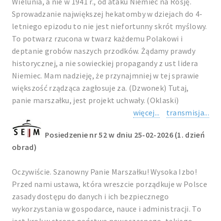
Wielunia, a nie w 1941 r., od ataku Niemiec na Rosję.
Sprowadzanie największej hekatomby w dziejach do 4-
letniego epizodu to nie jest niefortunny skrót myślowy.
To potwarz rzucona w twarz każdemu Polakowi i
deptanie grobów naszych przodków. Żądamy prawdy
historycznej, a nie sowieckiej propagandy z ust lidera
Niemiec. Mam nadzieję, że przynajmniej w tej sprawie
większość rządząca zagłosuje za. (Dzwonek) Tutaj,
panie marszałku, jest projekt uchwały. (Oklaski)
więcej...
transmisja...
Posiedzenie nr 52 w dniu 25-02-2026 (1. dzień
obrad)
Oczywiście. Szanowny Panie Marszałku! Wysoka Izbo!
Przed nami ustawa, która wreszcie porządkuje w Polsce
zasady dostępu do danych i ich bezpiecznego
wykorzystania w gospodarce, nauce i administracji. To