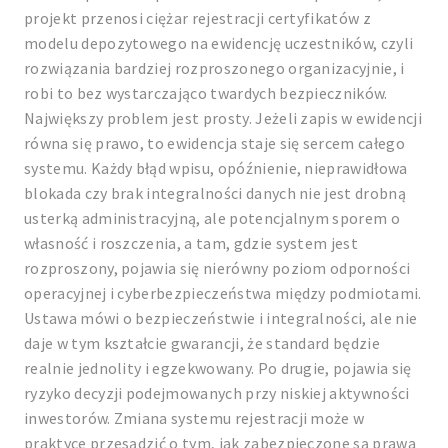
projekt przenosi ciężar rejestracji certyfikatów z
modelu depozytowego na ewidencję uczestników, czyli
rozwiązania bardziej rozproszonego organizacyjnie, i
robi to bez wystarczająco twardych bezpieczników.
Największy problem jest prosty. Jeżeli zapis w ewidencji
równa się prawo, to ewidencja staje się sercem całego
systemu. Każdy błąd wpisu, opóźnienie, nieprawidłowa
blokada czy brak integralności danych nie jest drobną
usterką administracyjną, ale potencjalnym sporem o
własność i roszczenia, a tam, gdzie system jest
rozproszony, pojawia się nierówny poziom odporności
operacyjnej i cyberbezpieczeństwa między podmiotami.
Ustawa mówi o bezpieczeństwie i integralności, ale nie
daje w tym kształcie gwarancji, że standard będzie
realnie jednolity i egzekwowany. Po drugie, pojawia się
ryzyko decyzji podejmowanych przy niskiej aktywności
inwestorów. Zmiana systemu rejestracji może w
praktyce przesądzić o tym, jak zabezpieczone są prawa