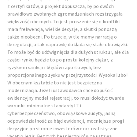
z certyfikatów, a projekt dopuszcza, by po dwóch
prawidłowo zwołanych zgromadzeniach rozstrzygała
większość obecnych. To jest proszenie się o konflikt -
mała frekwencja, wielkie decyzje, a skutki ponoszą
także nieobecni. Po trzecie, w tle mamy narrację o
deregulacji, a tak naprawdę dokłada się stałe obowiązki.
To może być do udźwignięcia dla dużych struktur, ale dla
części rynku będzie to po prostu kolejny ciężar, z
ryzykiem sankcji i błędów raportowych, bez
proporcjonalnego zysku w przejrzystości. Wysoka Izbo!
W obecnym kształcie to nie jest bezpieczna
modernizacja. Jeżeli ustawodawca chce dopuścić
ewidencyjny model rejestracji, to musi dołożyć twarde
warunki: minimalne standardy IT i
cyberbezpieczeństwo, obowiązkowe audyty, jasną
odpowiedzialność za błąd ewidencji, mocniejsze progi
decyzyjne po stronie inwestorów oraz realistyczne
vacatio legis. Bez tych bezpieczników ta ustawa