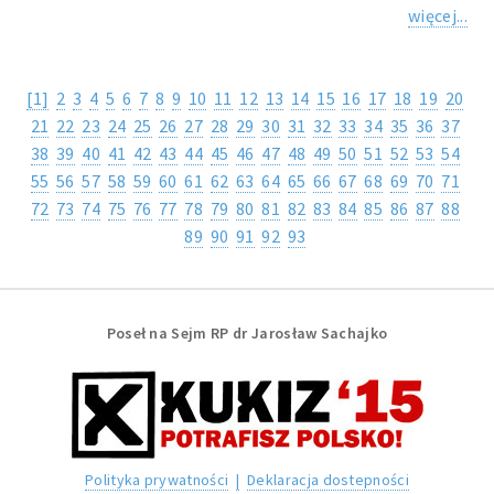
więcej...
[1]
2
3
4
5
6
7
8
9
10
11
12
13
14
15
16
17
18
19
20
21
22
23
24
25
26
27
28
29
30
31
32
33
34
35
36
37
38
39
40
41
42
43
44
45
46
47
48
49
50
51
52
53
54
55
56
57
58
59
60
61
62
63
64
65
66
67
68
69
70
71
72
73
74
75
76
77
78
79
80
81
82
83
84
85
86
87
88
89
90
91
92
93
Poseł na Sejm RP dr Jarosław Sachajko
Polityka prywatności
|
Deklaracja dostepności