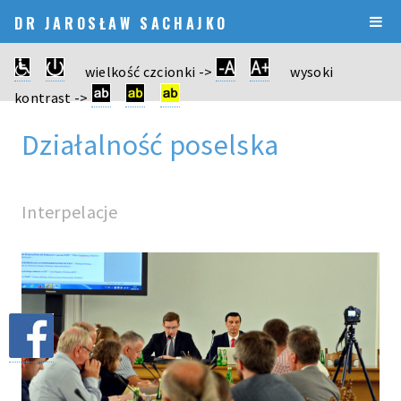
DR JAROSŁAW SACHAJKO
wielkość czcionki ->
wysoki
kontrast ->
Działalność poselska
Interpelacje