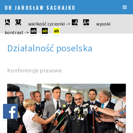
DR JAROSŁAW SACHAJKO
wielkość czcionki ->
wysoki
kontrast ->
Działalność poselska
Konferencje prasowe