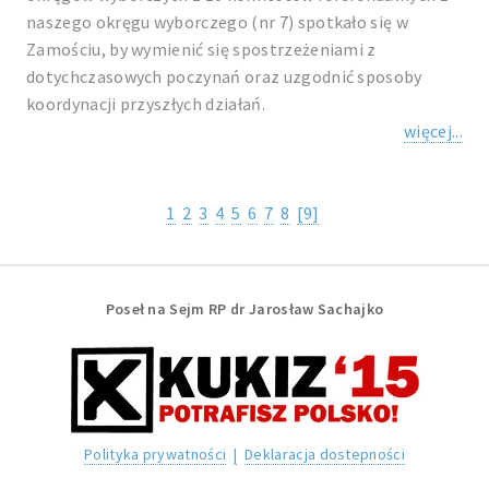
naszego okręgu wyborczego (nr 7) spotkało się w
Zamościu, by wymienić się spostrzeżeniami z
dotychczasowych poczynań oraz uzgodnić sposoby
koordynacji przyszłych działań.
więcej...
1
2
3
4
5
6
7
8
[9]
Poseł na Sejm RP dr Jarosław Sachajko
Polityka prywatności
|
Deklaracja dostepności