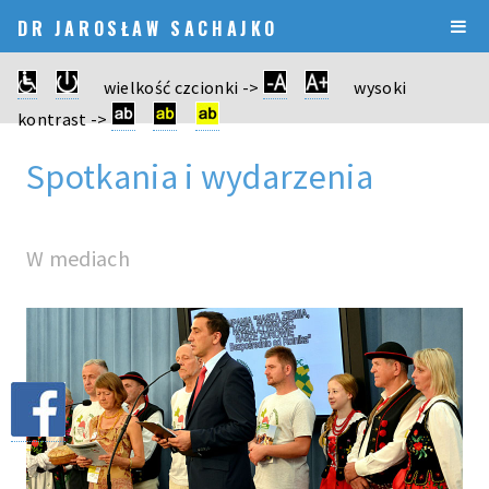
DR JAROSŁAW SACHAJKO
wielkość czcionki ->
wysoki
kontrast ->
Spotkania i wydarzenia
W mediach