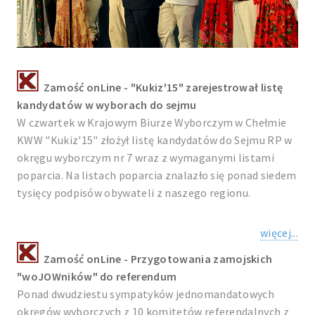
Zamość onLine - "Kukiz'15" zarejestrował listę
kandydatów w wyborach do sejmu
W czwartek w Krajowym Biurze Wyborczym w Chełmie
KWW "Kukiz'15" złożył listę kandydatów do Sejmu RP w
okręgu wyborczym nr 7 wraz z wymaganymi listami
poparcia. Na listach poparcia znalazło się ponad siedem
tysięcy podpisów obywateli z naszego regionu.
więcej...
Zamość onLine - Przygotowania zamojskich
"woJOWników" do referendum
Ponad dwudziestu sympatyków jednomandatowych
okręgów wyborczych z 10 komitetów referendalnych z