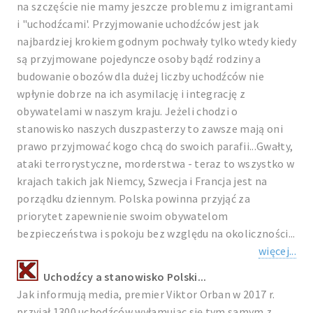
na szczęście nie mamy jeszcze problemu z imigrantami
i "uchodźcami'. Przyjmowanie uchodźców jest jak
najbardziej krokiem godnym pochwały tylko wtedy kiedy
są przyjmowane pojedyncze osoby bądź rodziny a
budowanie obozów dla dużej liczby uchodźców nie
wpłynie dobrze na ich asymilację i integrację z
obywatelami w naszym kraju. Jeżeli chodzi o
stanowisko naszych duszpasterzy to zawsze mają oni
prawo przyjmować kogo chcą do swoich parafii...Gwałty,
ataki terrorystyczne, morderstwa - teraz to wszystko w
krajach takich jak Niemcy, Szwecja i Francja jest na
porządku dziennym. Polska powinna przyjąć za
priorytet zapewnienie swoim obywatelom
bezpieczeństwa i spokoju bez względu na okoliczności...
więcej...
Uchodźcy a stanowisko Polski...
Jak informują media, premier Viktor Orban w 2017 r.
przyjął 1300 uchodźców wyłamując się tym samym z