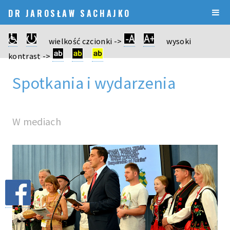
DR JAROSŁAW SACHAJKO
wielkość czcionki ->
wysoki
kontrast ->
Spotkania i wydarzenia
W mediach