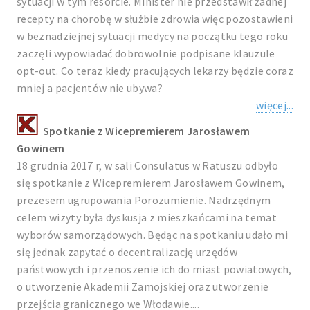
sytuacji w tym resorcie. Minister nie przedstawił żadnej
recepty na chorobę w służbie zdrowia więc pozostawieni
w beznadziejnej sytuacji medycy na początku tego roku
zaczęli wypowiadać dobrowolnie podpisane klauzule
opt-out. Co teraz kiedy pracujących lekarzy będzie coraz
mniej a pacjentów nie ubywa?
więcej...
Spotkanie z Wicepremierem Jarosławem
Gowinem
18 grudnia 2017 r, w sali Consulatus w Ratuszu odbyło
się spotkanie z Wicepremierem Jarosławem Gowinem,
prezesem ugrupowania Porozumienie. Nadrzędnym
celem wizyty była dyskusja z mieszkańcami na temat
wyborów samorządowych. Będąc na spotkaniu udało mi
się jednak zapytać o decentralizację urzędów
państwowych i przenoszenie ich do miast powiatowych,
o utworzenie Akademii Zamojskiej oraz utworzenie
przejścia granicznego we Włodawie....