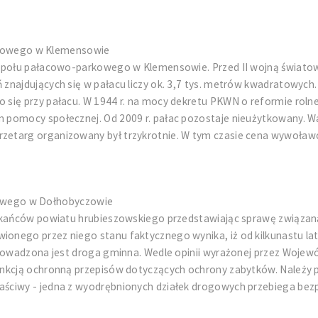
rkowego w Klemensowie
espołu pałacowo-parkowego w Klemensowie. Przed II wojną światową
najdujących się w pałacu liczy ok. 3,7 tys. metrów kwadratowych. 
się przy pałacu. W 1944 r. na mocy dekretu PKWN o reformie roln
pomocy społecznej. Od 2009 r. pałac pozostaje nieużytkowany. Wa
etarg organizowany był trzykrotnie. W tym czasie cena wywoławcz
cowego w Dołhobyczowie
szkańców powiatu hrubieszowskiego przedstawiając sprawę związa
nego przez niego stanu faktycznego wynika, iż od kilkunastu lat
oprowadzona jest droga gminna. Wedle opinii wyrażonej przez Wo
nkcją ochronną przepisów dotyczących ochrony zabytków. Należy p
ściwy - jedna z wyodrębnionych działek drogowych przebiega bez