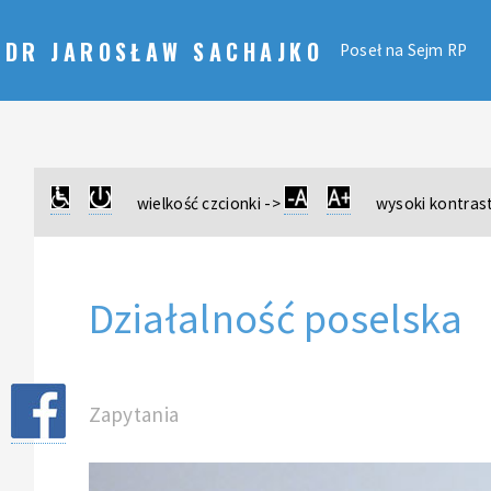
DR JAROSŁAW SACHAJKO
Poseł na Sejm RP
wielkość czcionki ->
wysoki kontrast
Działalność poselska
Zapytania