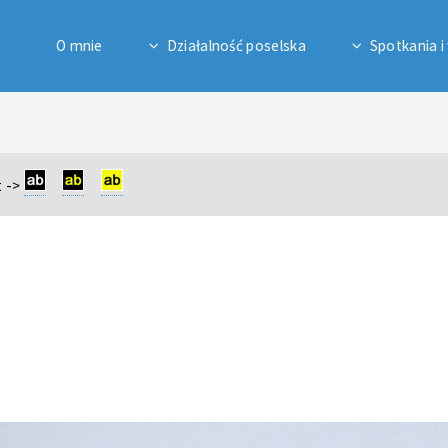
O mnie
Działalność poselska
Spotkania i
 ->