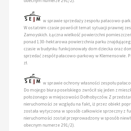
obecnym numerze 291/2).
w sprawie sprzedaży zespołu pałacowo-pa
W ostatnim czasie powrócił temat sytuacji prawnej z
Zamoyskich. Łączna wielkość powierzchni pomieszczeń z
ponad 130-hektarowa powierzchnia parku znajdującego 
czasie w budynku funkcjonowały dom dziecka oraz dom 
sprzedać zespół pałacowo-parkowy w Klemensowie. Prz
zł.
w sprawie ochrony własności zespołu pała
Do mojego biura poselskiego zwrócił się jeden z mie
położonego w miejscowości Dołhobyczów. Z przedstawio
nieruchomości ze względu na fakt, iż przez obiekt p
została wytyczona w sposób całkowicie sprzeczny z fu
nieruchomości został przeprowadzony w sposób niewła
obecnym numerze 291/2).