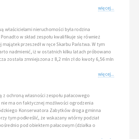
więcej...
 właścicielami nieruchomości była rodzina
Ponadto w skład zespołu kwalifikuje się również
ej majątek przeszedł w ręce Skarbu Państwa. W tym
rto nadmienić, iż w ostatnich kilku latach próbowano
a została zmniejszona z 8,2 mln zł do kwoty 6,56 mln
więcej...
ną z ochroną własności zespołu pałacowego
 nie ma on faktycznej możliwości ogrodzenia
jewódzkiego Konserwatora Zabytków droga gminna
rzy tym podkreślić, że wskazany wtórny podział
pośrednio pod obiektem pałacowym (działka o