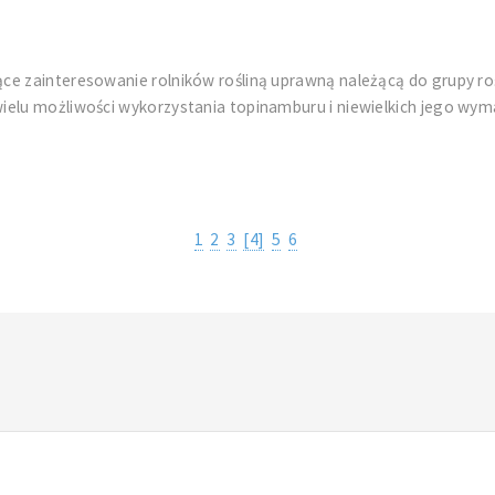
ce zainteresowanie rolników rośliną uprawną należącą do grupy ro
ielu możliwości wykorzystania topinamburu i niewielkich jego wym
1
2
3
[4]
5
6