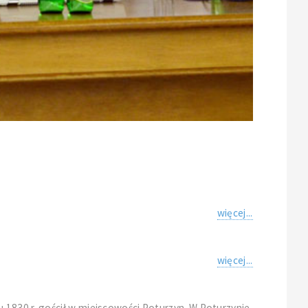
więcej...
więcej...
 1830 r. gościł w miejscowości Poturzyn. W Poturzynie