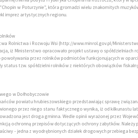
"Chopin w Poturzynie", która gromadzi wielu znakomitych muzyków
cykl imprez artystycznych regionu.
rolników
erstwa Rolnictwa i Rozwoju Wsi (http://www.minrol.gov.pl/Minister
acja, iż Ministerstwo opracowało projekt ustawy o spółdzielniach 
 powoływania przez rolników podmiotów funkcjonujących w oparci
 status tzw. spółdzielni rolników z niektórych obowiązków fiskaln
cowego w Dołhobyczowie
szkańców powiatu hrubieszowskiego przedstawiając sprawę związa
nego przez niego stanu faktycznego wynika, iż od kilkunastu lat
oprowadzona jest droga gminna. Wedle opinii wyrażonej przez Wo
nkcją ochronną przepisów dotyczących ochrony zabytków. Należy p
ściwy - jedna z wyodrębnionych działek drogowych przebiega bez