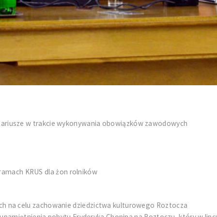
otariusze w trakcie wykonywania obowiązków zawodowych
amach KRUS dla żon rolników
ych na celu zachowanie dziedzictwa kulturowego Roztocza
upamiętnienia pobytu Fryderyka Chopina na Roztoczu, który w lipcu