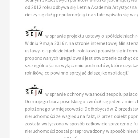
od 2012 roku odbywa się Letnia Akademia Artystyczna 
cieszy się dużą popularnością i na stałe wpisało się w 
w sprawie projektu ustawy o spółdzielniach 
W dniu 9 maja 2016 r. na stronie internetowej Minist
ustawy-o-spoldzielniach-rolnikow) pojawiła się inform
proponowanych uregulowań jest stworzenie zachęt do
szczególności na wyłączeniu podmiotów, które uzyskały
rolników, co powinno sprzyjać dalszej konsolidacji."
w sprawie ochrony własności zespołu pała
Do mojego biura poselskiego zwrócił się jeden z mie
położonego w miejscowości Dołhobyczów. Z przedstawio
nieruchomości ze względu na fakt, iż przez obiekt p
została wytyczona w sposób całkowicie sprzeczny z fu
nieruchomości został przeprowadzony w sposób niewła