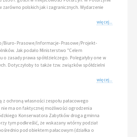
 zarówno polskich jak i zagranicznych. Wydarzenie
więcej...
stwo/Biuro-Prasowe/Informacje-Prasowe/Projekt-
rolników. Jak podało Ministerstwo "Celem
u o zasady prawa spółdzielczego. Polegałyby one w
ych. Dotyczyłoby to także tzw. związków spółdzielni
więcej...
ną z ochroną własności zespołu pałacowego
 nie ma on faktycznej możliwości ogrodzenia
jewódzkiego Konserwatora Zabytków droga gminna
rzy tym podkreślić, że wskazany wtórny podział
pośrednio pod obiektem pałacowym (działka o