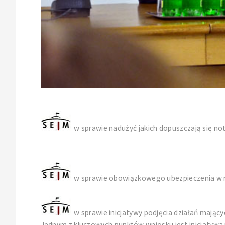
w sprawie nadużyć jakich dopuszczają się n
w sprawie obowiązkowego ubezpieczenia w r
w sprawie inicjatywy podjęcia działań mając
Jednym z kluczowych punktów wniosku jest inicjatywa 