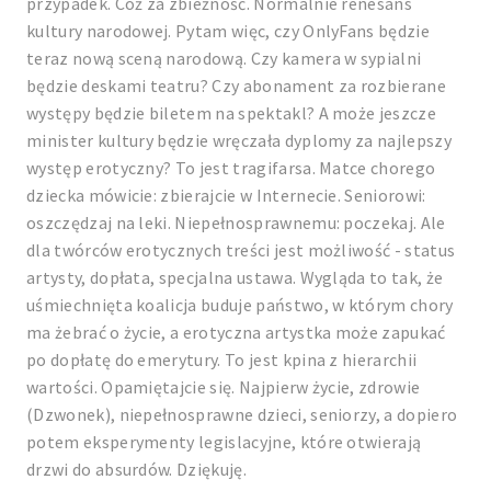
przypadek. Cóż za zbieżność. Normalnie renesans
kultury narodowej. Pytam więc, czy OnlyFans będzie
teraz nową sceną narodową. Czy kamera w sypialni
będzie deskami teatru? Czy abonament za rozbierane
występy będzie biletem na spektakl? A może jeszcze
minister kultury będzie wręczała dyplomy za najlepszy
występ erotyczny? To jest tragifarsa. Matce chorego
dziecka mówicie: zbierajcie w Internecie. Seniorowi:
oszczędzaj na leki. Niepełnosprawnemu: poczekaj. Ale
dla twórców erotycznych treści jest możliwość - status
artysty, dopłata, specjalna ustawa. Wygląda to tak, że
uśmiechnięta koalicja buduje państwo, w którym chory
ma żebrać o życie, a erotyczna artystka może zapukać
po dopłatę do emerytury. To jest kpina z hierarchii
wartości. Opamiętajcie się. Najpierw życie, zdrowie
(Dzwonek), niepełnosprawne dzieci, seniorzy, a dopiero
potem eksperymenty legislacyjne, które otwierają
drzwi do absurdów. Dziękuję.