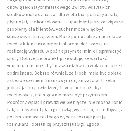
obowiązek natychmiastowego zwrotu wszystkich
środków może oznaczać dla wielu biur podróży utratę
płynności, a w konsekwencji - upadłość i jeszcze większe
problemy dla klientów. Voucher może więc być
sensownym narzędziem. Może pomóc utrzymać relacje
między klientem a organizatorem, dać szansę na
realizację wyjazdu w późniejszym terminie i ograniczyć
spory. Dobrze, że projekt przewiduje, że wartość
vouchera nie może być niższa niż kwota wpłacona przez
podróżnego. Dobrze również, że środki mają być objęte
zabezpieczeniem finansowym organizatora. Trzeba
jednak jasno powiedzieć, że voucher może być
możliwością, ale nigdy nie może być przymusem.
Podróżny wpłacił prawdziwe pieniądze. Nie można robić
tak, że obywatel płaci gotówką, wyjazd się nie odbywa, a
potem zamiast realnego wyboru dostaje presję,
formularz i obietnicę przyszłej usługi. Zgoda