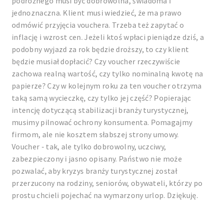
podróżnego musi być dobrowolna, świadoma i
jednoznaczna. Klient musi wiedzieć, że ma prawo
odmówić przyjęcia vouchera. Trzeba też zapytać o
inflację i wzrost cen. Jeżeli ktoś wpłaci pieniądze dziś, a
podobny wyjazd za rok będzie droższy, to czy klient
będzie musiał dopłacić? Czy voucher rzeczywiście
zachowa realną wartość, czy tylko nominalną kwotę na
papierze? Czy w kolejnym roku za ten voucher otrzyma
taką samą wycieczkę, czy tylko jej część? Popierając
intencję dotyczącą stabilizacji branży turystycznej,
musimy pilnować ochrony konsumenta. Pomagajmy
firmom, ale nie kosztem słabszej strony umowy.
Voucher - tak, ale tylko dobrowolny, uczciwy,
zabezpieczony i jasno opisany. Państwo nie może
pozwalać, aby kryzys branży turystycznej został
przerzucony na rodziny, seniorów, obywateli, którzy po
prostu chcieli pojechać na wymarzony urlop. Dziękuję.