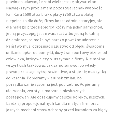
powinien udawać, że robi wielką łaskę obywatelom.
Największym problemem pozostaje jednak wysokość
kar. Kara 1500 zł za brak opłaty i 750 zł za opłatę
niepełną to dla dużej firmy koszt administracyjny, ale
dla małego przedsiębiorcy, który ma jeden samochód,
jedną przyczepę, jeden warsztat albo jedną lokalną
działalność, to może być bardzo poważne uderzenie.
Państwo musi odróżniać oszustwo od błędu, świadome
unikanie opłat od pomyłki, duży transportowy biznes od
człowieka, który walczy o utrzymanie firmy. Nie można
wszystkich traktować tak samo surowo, bo wtedy
prawo przestaje być sprawiedliwe, a staje się maszynką
do karania. Popieramy kierunek zmian, bo
porządkowanie systemu jest potrzebne. Popieramy
ułatwienia, zwroty i umarzanie niesłusznych
postępowań. Ale oczekujemy dalszej korekty, niższych,
bardziej proporcjonalnych kar dla małych firm oraz
jasnych mechanizmów ochrony przed karaniem za błędy