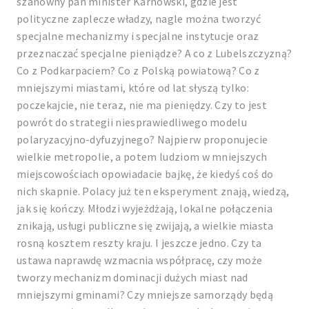
szanowny pan minister Karnowski, gdzie jest
polityczne zaplecze władzy, nagle można tworzyć
specjalne mechanizmy i specjalne instytucje oraz
przeznaczać specjalne pieniądze? A co z Lubelszczyzną?
Co z Podkarpaciem? Co z Polską powiatową? Co z
mniejszymi miastami, które od lat słyszą tylko:
poczekajcie, nie teraz, nie ma pieniędzy. Czy to jest
powrót do strategii niesprawiedliwego modelu
polaryzacyjno-dyfuzyjnego? Najpierw proponujecie
wielkie metropolie, a potem ludziom w mniejszych
miejscowościach opowiadacie bajkę, że kiedyś coś do
nich skapnie. Polacy już ten eksperyment znają, wiedzą,
jak się kończy. Młodzi wyjeżdżają, lokalne połączenia
znikają, usługi publiczne się zwijają, a wielkie miasta
rosną kosztem reszty kraju. I jeszcze jedno. Czy ta
ustawa naprawdę wzmacnia współpracę, czy może
tworzy mechanizm dominacji dużych miast nad
mniejszymi gminami? Czy mniejsze samorządy będą