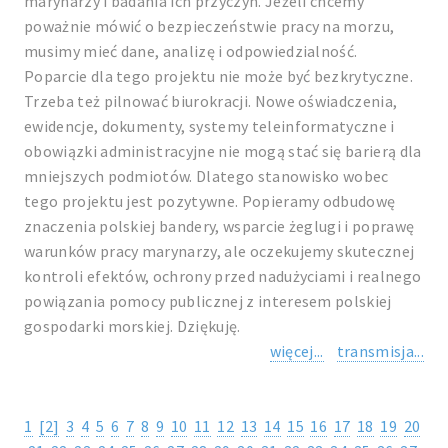
marynarzy i badania ich przyczyn. Jeżeli chcemy
poważnie mówić o bezpieczeństwie pracy na morzu,
musimy mieć dane, analizę i odpowiedzialność.
Poparcie dla tego projektu nie może być bezkrytyczne.
Trzeba też pilnować biurokracji. Nowe oświadczenia,
ewidencje, dokumenty, systemy teleinformatyczne i
obowiązki administracyjne nie mogą stać się barierą dla
mniejszych podmiotów. Dlatego stanowisko wobec
tego projektu jest pozytywne. Popieramy odbudowę
znaczenia polskiej bandery, wsparcie żeglugi i poprawę
warunków pracy marynarzy, ale oczekujemy skutecznej
kontroli efektów, ochrony przed nadużyciami i realnego
powiązania pomocy publicznej z interesem polskiej
gospodarki morskiej. Dziękuję.
więcej...
transmisja...
1
[2]
3
4
5
6
7
8
9
10
11
12
13
14
15
16
17
18
19
20