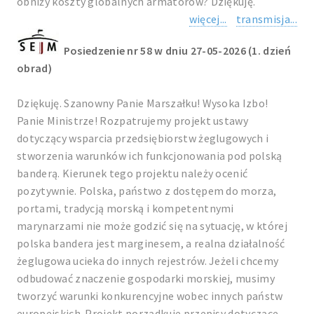
obniży koszty globalnych armatorów? Dziękuję.
więcej...
transmisja...
Posiedzenie nr 58 w dniu 27-05-2026 (1. dzień
obrad)
Dziękuję. Szanowny Panie Marszałku! Wysoka Izbo!
Panie Ministrze! Rozpatrujemy projekt ustawy
dotyczący wsparcia przedsiębiorstw żeglugowych i
stworzenia warunków ich funkcjonowania pod polską
banderą. Kierunek tego projektu należy ocenić
pozytywnie. Polska, państwo z dostępem do morza,
portami, tradycją morską i kompetentnymi
marynarzami nie może godzić się na sytuację, w której
polska bandera jest marginesem, a realna działalność
żeglugowa ucieka do innych rejestrów. Jeżeli chcemy
odbudować znaczenie gospodarki morskiej, musimy
tworzyć warunki konkurencyjne wobec innych państw
europejskich. Projekt porządkuje przepisy dotyczące