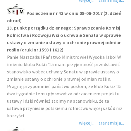
więcej...
transmisja...
Posiedzenie nr 43 w dniu 08-06-2017 (2. dzień
obrad)
23. punkt porządku dziennego: Sprawozdanie Komisji
Rolnictwa i Rozwoju Wsi o uchwale Senatu w sprawie
ustawy o zmianie ustawy o ochronie prawnej odmian
roślin (druki nr 1593 i 1612).
Panie Marszałku! Państwo Ministrowie! Wysoka Izbo! W
imieniu klubu Kukiz’15 mam przyjemność przedstawić
stanowisko wobec uchwały Senatu w sprawie ustawy o
zmianie ustawy o ochronie prawnej odmian roślin.
Pragnę przypomnieć państwu posłom, że klub Kukiz’15
dwa tygodnie temu głosował za odrzuceniem projektu
ustawy i dziś również stoimy na stanowisku, że ta
ustawa przyniesie polskiemu rolnictwu więcej szkód niż
korzyści.
więcej...
transmisja...