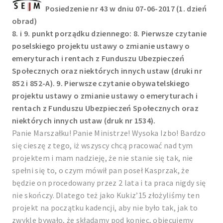
Posiedzenie nr 43 w dniu 07-06-2017 (1. dzień
obrad)
8. i 9. punkt porządku dziennego: 8. Pierwsze czytanie
poselskiego projektu ustawy o zmianie ustawy o
emeryturach i rentach z Funduszu Ubezpieczeń
Społecznych oraz niektórych innych ustaw (druki nr
852 i 852-A). 9. Pierwsze czytanie obywatelskiego
projektu ustawy o zmianie ustawy o emeryturach i
rentach z Funduszu Ubezpieczeń Społecznych oraz
niektórych innych ustaw (druk nr 1534).
Panie Marszałku! Panie Ministrze! Wysoka Izbo! Bardzo
się cieszę z tego, iż wszyscy chcą pracować nad tym
projektem i mam nadzieję, że nie stanie się tak, nie
spełni się to, o czym mówił pan poseł Kasprzak, że
będzie on procedowany przez 2 lata i ta praca nigdy się
nie skończy. Dlatego też jako Kukiz’15 złożyliśmy ten
projekt na początku kadencji, aby nie było tak, jak to
zwykle bywało, że składamy pod koniec, obiecujemy