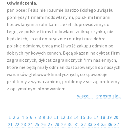
Oświadczenia.
pan poseł Telus nie rozumie bardzo ścisłego związku
pomiędzy firmami hodowlanymi, polskimi firmami
hodowlanymi a rolnikami. Jeżeli doprowadzimy do
tego, że polskie firmy hodowlane znikną z rynku, nie
będzie ich, to automatycznie rolnicy tracą dobre
polskie odmiany, tracą możliwość zakupu odmian po
dobrych rynkowych cenach. Będą skazani na dyktat firm
zagranicznych, dyktat zagranicznych firm nasiennych,
które nie będą miały odmian dostosowanych do naszych
warunków glebowo-klimatycznych, co spowoduje
problemy z wymarzaniem, problemy z suszą, problemy
z optymalnym plonowaniem.
więcej...
transmisja...
1
2
3
4
5
6
7
8
9
10
11
12
13
14
15
16
17
18
19
20
21
22
23
24
25
26
27
28
29
30
31
32
33
34
35
36
37