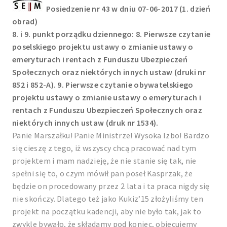
Posiedzenie nr 43 w dniu 07-06-2017 (1. dzień
obrad)
8. i 9. punkt porządku dziennego: 8. Pierwsze czytanie
poselskiego projektu ustawy o zmianie ustawy o
emeryturach i rentach z Funduszu Ubezpieczeń
Społecznych oraz niektórych innych ustaw (druki nr
852 i 852-A). 9. Pierwsze czytanie obywatelskiego
projektu ustawy o zmianie ustawy o emeryturach i
rentach z Funduszu Ubezpieczeń Społecznych oraz
niektórych innych ustaw (druk nr 1534).
Panie Marszałku! Panie Ministrze! Wysoka Izbo! Bardzo
się cieszę z tego, iż wszyscy chcą pracować nad tym
projektem i mam nadzieję, że nie stanie się tak, nie
spełni się to, o czym mówił pan poseł Kasprzak, że
będzie on procedowany przez 2 lata i ta praca nigdy się
nie skończy. Dlatego też jako Kukiz’15 złożyliśmy ten
projekt na początku kadencji, aby nie było tak, jak to
zwykle bywało, że składamy pod koniec, obiecujemy