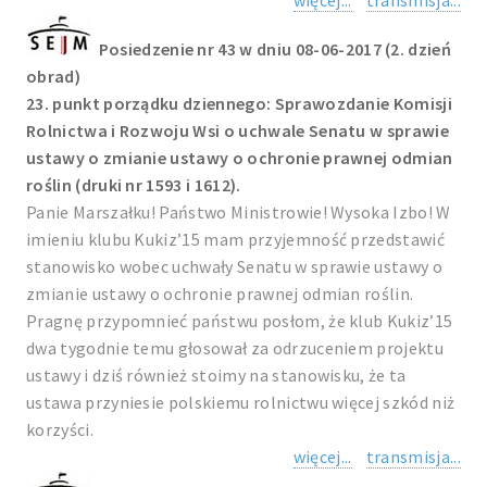
więcej...
transmisja...
Posiedzenie nr 43 w dniu 08-06-2017 (2. dzień
obrad)
23. punkt porządku dziennego: Sprawozdanie Komisji
Rolnictwa i Rozwoju Wsi o uchwale Senatu w sprawie
ustawy o zmianie ustawy o ochronie prawnej odmian
roślin (druki nr 1593 i 1612).
Panie Marszałku! Państwo Ministrowie! Wysoka Izbo! W
imieniu klubu Kukiz’15 mam przyjemność przedstawić
stanowisko wobec uchwały Senatu w sprawie ustawy o
zmianie ustawy o ochronie prawnej odmian roślin.
Pragnę przypomnieć państwu posłom, że klub Kukiz’15
dwa tygodnie temu głosował za odrzuceniem projektu
ustawy i dziś również stoimy na stanowisku, że ta
ustawa przyniesie polskiemu rolnictwu więcej szkód niż
korzyści.
więcej...
transmisja...