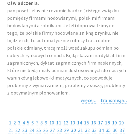
Oświadczenia.
pan poseł Telus nie rozumie bardzo ścisłego związku
pomiędzy firmami hodowlanymi, polskimi firmami
hodowlanymi a rolnikami. Jeżeli doprowadzimy do
tego, że polskie firmy hodowlane znikną z rynku, nie
będzie ich, to automatycznie rolnicy tracą dobre
polskie odmiany, tracą możliwość zakupu odmian po
dobrych rynkowych cenach. Będą skazani na dyktat firm
zagranicznych, dyktat zagranicznych firm nasiennych,
które nie będą miały odmian dostosowanych do naszych
warunków glebowo-klimatycznych, co spowoduje
problemy z wymarzaniem, problemy z suszą, problemy
z optymalnym plonowaniem.
więcej...
transmisja...
1
2
3
4
5
6
7
8
9
10
11
12
13
14
15
16
17
18
19
20
21
22
23
24
25
26
27
28
29
30
31
32
33
34
35
36
37