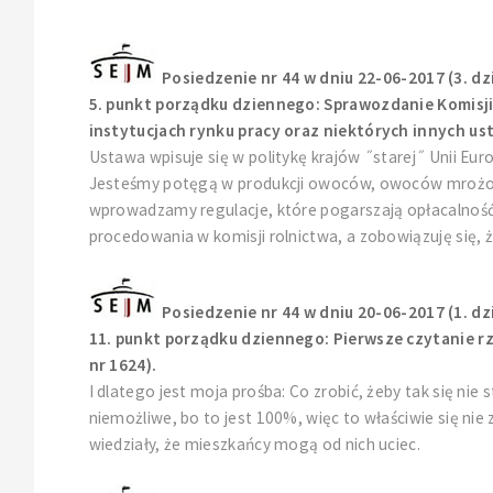
Posiedzenie nr 44 w dniu 22-06-2017 (3. dz
5. punkt porządku dziennego: Sprawozdanie Komisji 
instytucjach rynku pracy oraz niektórych innych us
Ustawa wpisuje się w politykę krajów ˝starej˝ Unii Eur
Jesteśmy potęgą w produkcji owoców, owoców mrożonych
wprowadzamy regulacje, które pogarszają opłacalność po
procedowania w komisji rolnictwa, a zobowiązuję się, 
Posiedzenie nr 44 w dniu 20-06-2017 (1. dz
11. punkt porządku dziennego: Pierwsze czytanie r
nr 1624).
I dlatego jest moja prośba: Co zrobić, żeby tak się nie
niemożliwe, bo to jest 100%, więc to właściwie się nie
wiedziały, że mieszkańcy mogą od nich uciec.