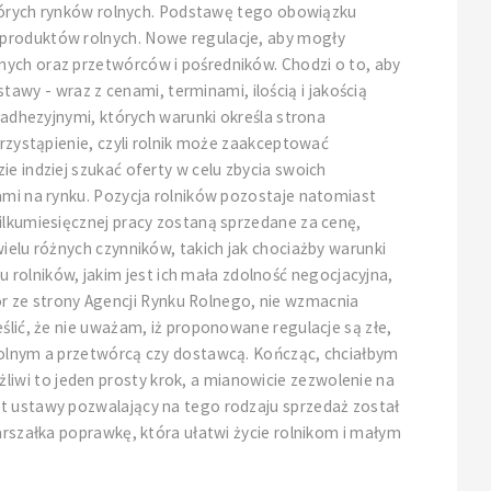
ektórych rynków rolnych. Podstawę tego obowiązku
 produktów rolnych. Nowe regulacje, aby mogły
nych oraz przetwórców i pośredników. Chodzi o to, aby
wy - wraz z cenami, terminami, ilością i jakością
hezyjnymi, których warunki określa strona
przystąpienie, czyli rolnik może zaakceptować
e indziej szukać oferty w celu zbycia swoich
tami na rynku. Pozycja rolników pozostaje natomiast
kilkumiesięcznej pracy zostaną sprzedane za cenę,
ielu różnych czynników, takich jak chociażby warunki
rolników, jakim jest ich mała zdolność negocjacyjna,
 ze strony Agencji Rynku Rolnego, nie wzmacnia
ślić, że nie uważam, iż proponowane regulacje są złe,
 rolnym a przetwórcą czy dostawcą. Kończąc, chciałbym
iwi to jeden prosty krok, a mianowicie zezwolenie na
kt ustawy pozwalający na tego rodzaju sprzedaż został
arszałka poprawkę, która ułatwi życie rolnikom i małym