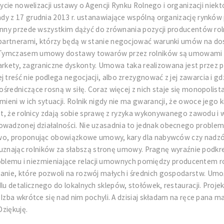
 życie nowelizacji ustawy o Agencji Rynku Rolnego i organizacji ni
dy z 17 grudnia 2013 r. ustanawiające wspólną organizację rynków
winny przede wszystkim dążyć do zrównania pozycji producentów rol
artnerami, którzy będą w stanie negocjować warunki umów na dosta
 Tymczasem umowy dostawy towarów przez rolników są umowami ad
rmarkety, zagraniczne dyskonty. Umowa taka realizowana jest przez 
eść nie podlega negocjacji, albo zrezygnować z jej zawarcia i gdzi
średniczące rosną w siłę. Coraz więcej z nich staje się monopolis
eni w ich sytuacji. Rolnik nigdy nie ma gwarancji, że owoce jego 
st, że rolnicy zdają sobie sprawę z ryzyka wykonywanego zawodu i w
dzonej działalności. Nie uzasadnia to jednak obecnego problemu 
two, proponując obowiązkowe umowy, kary dla nabywców czy nadzór
, uznając rolników za słabszą stronę umowy. Pragnę wyraźnie podkre
y problemu i niezmieniające relacji umownych pomiędzy producentem
ie, które pozwoli na rozwój małych i średnich gospodarstw. Umożl
u detalicznego do lokalnych sklepów, stołówek, restauracji. Proje
Izba wkrótce się nad nim pochyli. A dzisiaj składam na ręce pana m
Dziękuję.