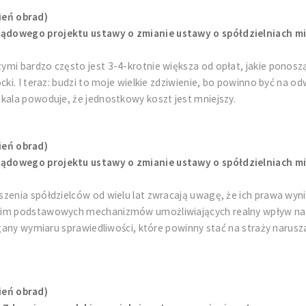
ień obrad)
ządowego projektu ustawy o zmianie ustawy o spółdzielniach m
ymi bardzo często jest 3-4-krotnie większa od opłat, jakie ponosz
cki. I teraz: budzi to moje wielkie zdziwienie, bo powinno być na 
kala powoduje, że jednostkowy koszt jest mniejszy.
ień obrad)
ządowego projektu ustawy o zmianie ustawy o spółdzielniach m
zenia spółdzielców od wielu lat zwracają uwagę, że ich prawa wyni
 im podstawowych mechanizmów umożliwiających realny wpływ na za
gany wymiaru sprawiedliwości, które powinny stać na straży naruszany
ień obrad)