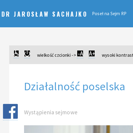
DR JAROSŁAW SACHAJKO
Poseł na Sejm RP
wielkość czcionki ->
wysoki kontrast
Działalność poselska
Wystąpienia sejmowe