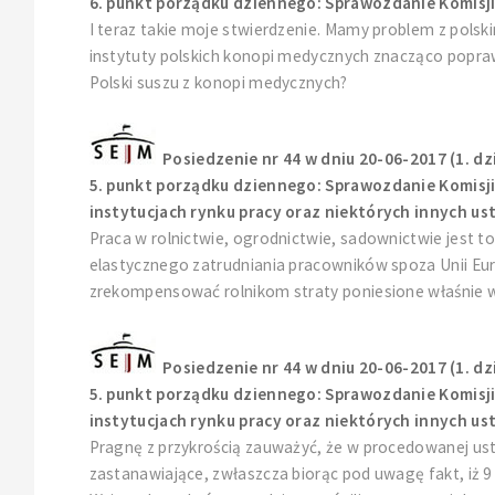
6. punkt porządku dziennego: Sprawozdanie Komisji 
I teraz takie moje stwierdzenie. Mamy problem z polski
instytuty polskich konopi medycznych znacząco poprawi
Polski suszu z konopi medycznych?
Posiedzenie nr 44 w dniu 20-06-2017 (1. dz
5. punkt porządku dziennego: Sprawozdanie Komisji 
instytucjach rynku pracy oraz niektórych innych usta
Praca w rolnictwie, ogrodnictwie, sadownictwie jest t
elastycznego zatrudniania pracowników spoza Unii Euro
zrekompensować rolnikom straty poniesione właśnie w 
Posiedzenie nr 44 w dniu 20-06-2017 (1. dz
5. punkt porządku dziennego: Sprawozdanie Komisji 
instytucjach rynku pracy oraz niektórych innych usta
Pragnę z przykrością zauważyć, że w procedowanej ust
zastanawiające, zwłaszcza biorąc pod uwagę fakt, iż 9