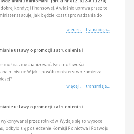
działaniu narkomanii (druki nr 812, 812-A i 1270).
dobrej kondycji finansowej. A właśnie uprawa przez te
inister szacuje, jaki będzie koszt sprowadzania do
więcej...
transmisja...
mianie ustawy o promocji zatrudnienia i
i nie można zmechanizować. Bez możliwości
pana ministra: W jaki sposób ministerstwo zamierza
iczej?
więcej...
transmisja...
mianie ustawy o promocji zatrudnienia i
 wykonywanej przez rolników. Wydaje się to wysoce
u, odbyło się posiedzenie Komisji Rolnictwa i Rozwoju