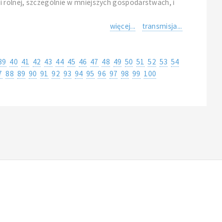
i rolnej, szczególnie w mniejszych gospodarstwach, i
więcej...
transmisja...
39
40
41
42
43
44
45
46
47
48
49
50
51
52
53
54
7
88
89
90
91
92
93
94
95
96
97
98
99
100