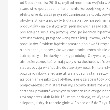
od 3 października 2015 r., czyli od momentu wejścia w
stanowi rozporządzenie Parlamentu Europejskiego i Ra
efektywnie działać i przynieść zamierzony skutek, po
obydwie strony umowy były dla siebie równorzędnymi p
produktów - na identycznych, jednakowych zasadach.
posiadająca silniejszą pozycję, czyli pośrednicy, hipe
przedstawioną, przygotowaną wcześniej umowę, której tr
produktów. Problem będzie narastał, ponieważ firmy po
niezmienna, a obowiązkowe zawieranie umów nic nie zmi
która pokryje chociażby koszty produkcji. Oczywiste je
atmosferyczne, które mają wpływ na dochodowość prowa
słaba pozycja w łańcuchu dostaw żywności. Ministers
pozycji rolników, a jedynie utrwala obecny stan rzeczy
ale oceniam je jako zbyt płytkie, niesięgające istot
podpowiedzieć ministerstwu wyjątkowo dobre rozwiązan
sprzedaż produktów rolnych w ramach rolniczego handl
złożony przez klub Kukiz’15 i mam nadzieję, że Wysoka 
sklepom, których rocznie ginie w Polsce od 5 do 7 tys. 