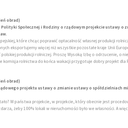
ień obrad)
Polityki Społecznej i Rodziny o rządowym projekcie ustawy o z
taw.
opejskiej, które chcąc poprawić opłacalność własnej produkcji rolni
 eksportujemy więcej niż wszystkie pozostałe kraje Unii Europejs
lskiej produkcji rolniczej. Proszę Wysoką Izbę o odrzucenie, o nie
że komisja rolnictwa do końca wakacji przygotuje dobry projekt dla
ień obrad)
ządowego projektu ustawy o zmianie ustawy o spółdzielniach m
 stało? W państwa projekcie, w projekcie, który obecnie jest procedo
 zdarza, żeby 100% lokali w nieruchomości było we własności. A wię