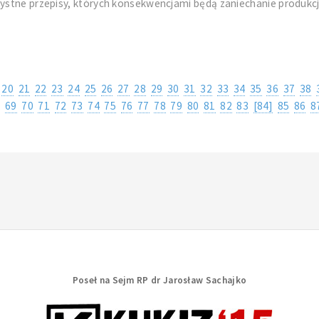
zystne przepisy, których konsekwencjami będą zaniechanie produkcj
20
21
22
23
24
25
26
27
28
29
30
31
32
33
34
35
36
37
38
8
69
70
71
72
73
74
75
76
77
78
79
80
81
82
83
[84]
85
86
8
Poseł na Sejm RP dr Jarosław Sachajko