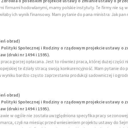
Zdrowia o poselskim projekcie ustawy o zmianie ustawy o przeciw
mi firmami hodowlanymi, mamy polskie instytuty. Te firmy nie są w 
łaby ich wynik finansowy. Mam pytanie do pana ministra: Jak pan m
ień obrad)
Polityki Społecznej i Rodziny o rządowym projekcie ustawy o z
w (druki nr 1494 i 1595).
o praca gorzej opłacana. Jest to również praca, której dużej częśc
pejskiej te działy stracą swoją konkurencyjność. Mam pytanie do 
wyniku bardzo często zaprzestania produkcji sadowniczej i ogrodn
ień obrad)
Polityki Społecznej i Rodziny o rządowym projekcie ustawy o z
w (druki nr 1494 i 1595).
awie w ogóle nie została uwzględniona specyfika pracy sezonowej
 marca, czyli na miesiąc przed wniesieniem projektu ustawy do Sejm