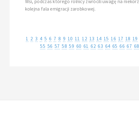
Wsi, podczas którego rolnicy zwrócili uwagę na niekor
kolejna fala emigracji zarobkowej.
1
2
3
4
5
6
7
8
9
10
11
12
13
14
15
16
17
18
19
55
56
57
58
59
60
61
62
63
64
65
66
67
6