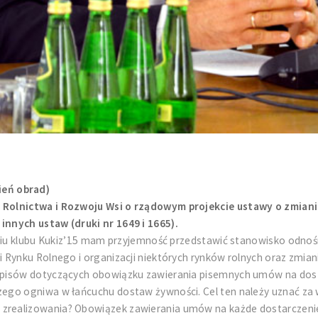
ień obrad)
Rolnictwa i Rozwoju Wsi o rządowym projekcie ustawy o zmianie
nnych ustaw (druki nr 1649 i 1665).
eniu klubu Kukiz’15 mam przyjemność przedstawić stanowisko odnoś
 Rynku Rolnego i organizacji niektórych rynków rolnych oraz zmia
episów dotyczących obowiązku zawierania pisemnych umów na dost
o ogniwa w łańcuchu dostaw żywności. Cel ten należy uznać za wiel
realizowania? Obowiązek zawierania umów na każde dostarczenie