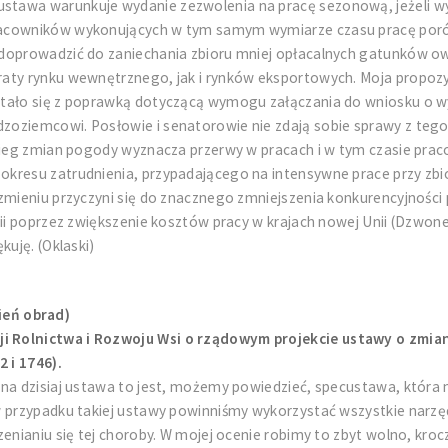
stawa warunkuje wydanie zezwolenia na pracę sezonową, jeżeli 
racowników wykonujących w tym samym wymiarze czasu pracę poró
 doprowadzić do zaniechania zbioru mniej opłacalnych gatunków o
raty rynku wewnętrznego, jak i rynków eksportowych. Moja propozy
stało się z poprawką dotyczącą wymogu załączania do wniosku o w
oziemcowi. Posłowie i senatorowie nie zdają sobie sprawy z tego
zebieg zmian pogody wyznacza przerwy w pracach i w tym czasie p
kresu zatrudnienia, przypadającego na intensywne prace przy zbi
zmieniu przyczyni się do znacznego zmniejszenia konkurencyjności 
nii poprzez zwiększenie kosztów pracy w krajach nowej Unii (Dzwone
kuję. (Oklaski)
ień obrad)
i Rolnictwa i Rozwoju Wsi o rządowym projekcie ustawy o zmian
 i 1746).
ana dzisiaj ustawa to jest, możemy powiedzieć, specustawa, która
 w przypadku takiej ustawy powinniśmy wykorzystać wszystkie narz
enianiu się tej choroby. W mojej ocenie robimy to zbyt wolno, kroc