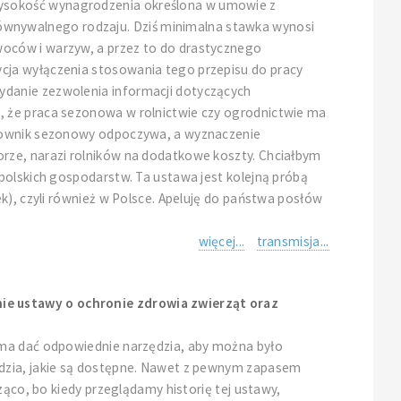
wysokość wynagrodzenia określona w umowie z
wnywalnego rodzaju. Dziś minimalna stawka wynosi
woców i warzyw, a przez to do drastycznego
cja wyłączenia stosowania tego przepisu do pracy
ydanie zezwolenia informacji dotyczących
, że praca sezonowa w rolnictwie czy ogrodnictwie ma
racownik sezonowy odpoczywa, a wyznaczenie
orze, narazi rolników na dodatkowe koszty. Chciałbym
polskich gospodarstw. Ta ustawa jest kolejną próbą
k), czyli również w Polsce. Apeluję do państwa posłów
więcej...
transmisja...
ie ustawy o ochronie zdrowia zwierząt oraz
 ma dać odpowiednie narzędzia, aby można było
ędzia, jakie są dostępne. Nawet z pewnym zapasem
ząco, bo kiedy przeglądamy historię tej ustawy,