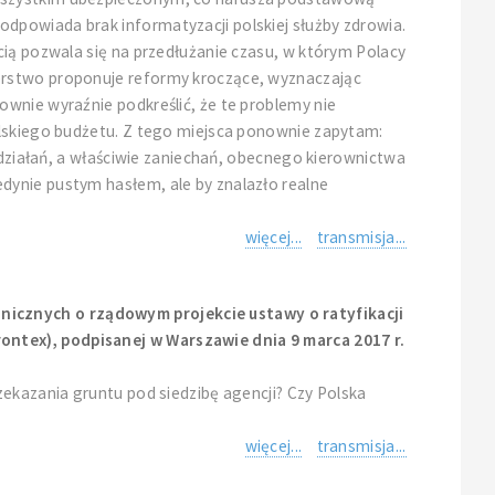
dpowiada brak informatyzacji polskiej służby zdrowia.
cią pozwala się na przedłużanie czasu, w którym Polacy
terstwo proponuje reformy kroczące, wyznaczając
ownie wyraźnie podkreślić, że te problemy nie
olskiego budżetu. Z tego miejsca ponownie zapytam:
 działań, a właściwie zaniechań, obecnego kierownictwa
dynie pustym hasłem, ale by znalazło realne
więcej...
transmisja...
nicznych o rządowym projekcie ustawy o ratyfikacji
ontex), podpisanej w Warszawie dnia 9 marca 2017 r.
zekazania gruntu pod siedzibę agencji? Czy Polska
więcej...
transmisja...