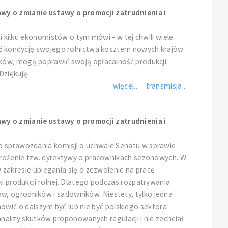
wy o zmianie ustawy o promocji zatrudnienia i
i kilku ekonomistów o tym mówi - w tej chwili wiele
awić kondycję swojego rolnictwa kosztem nowych krajów
ików, mogą poprawić swoją opłacalność produkcji.
Dziękuję.
więcej...
transmisja...
wy o zmianie ustawy o promocji zatrudnienia i
do sprawozdania komisji o uchwale Senatu w sprawie
wdrożenie tzw. dyrektywy o pracownikach sezonowych. W
akresie ubiegania się o zezwolenie na pracę
ki produkcji rolnej. Dlatego podczas rozpatrywania
w, ogrodników i sadowników. Niestety, tylko jedna
wić o dalszym być lub nie być polskiego sektora
analizy skutków proponowanych regulacji i nie zechciał