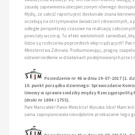
zasadę zapewnienia ubezpieczonym równego dostępu do 
Myślę, że całość raportu jest doskonale znana kierown
oczekują na otrzymywanie świadczeń zdrowotnych, a p
odległe perspektywy czasowe na realizację założonych 
powstały wczoraj. To efekt wieloletnich zaniedbań, b
Gdzie są rozliczenia poprzednich ekip rządzących? Pan 
Ministerstwa Zdrowia. Podsumowując, pragnę zaapelowa
odzwierciedlenie w działaniach podejmowanych przez m
Posiedzenie nr 46 w dniu 19-07-2017 (2. dz
10. punkt porządku dziennego: Sprawozdanie Komisj
Umowy w sprawie siedziby między Rzecząpospolitą Po
(druki nr 1694 i 1755).
Pani Marszałek! Panie Ministrze! Wysoka Izbo! Mam kró
sama zaproponowała nieodpłatne przekazanie tego gru