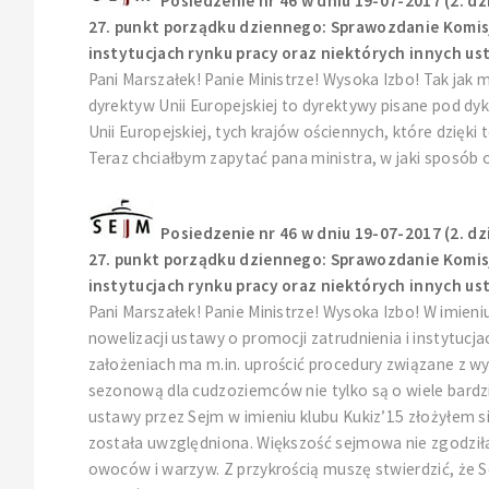
Posiedzenie nr 46 w dniu 19-07-2017 (2. dz
27. punkt porządku dziennego: Sprawozdanie Komisji
instytucjach rynku pracy oraz niektórych innych usta
Pani Marszałek! Panie Ministrze! Wysoka Izbo! Tak jak 
dyrektyw Unii Europejskiej to dyrektywy pisane pod dy
Unii Europejskiej, tych krajów ościennych, które dzię
Teraz chciałbym zapytać pana ministra, w jaki sposób 
Posiedzenie nr 46 w dniu 19-07-2017 (2. dz
27. punkt porządku dziennego: Sprawozdanie Komisji
instytucjach rynku pracy oraz niektórych innych usta
Pani Marszałek! Panie Ministrze! Wysoka Izbo! W imie
nowelizacji ustawy o promocji zatrudnienia i instytuc
założeniach ma m.in. uprościć procedury związane z 
sezonową dla cudzoziemców nie tylko są o wiele bardzie
ustawy przez Sejm w imieniu klubu Kukiz’15 złożyłem 
została uwzględniona. Większość sejmowa nie zgodził
owoców i warzyw. Z przykrością muszę stwierdzić, że Sen