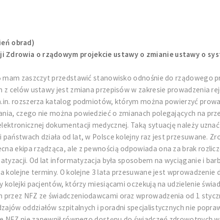
ień obrad)
i Zdrowia o rządowym projekcie ustawy o zmianie ustawy o sys
15 mam zaszczyt przedstawić stanowisko odnośnie do rządowego pr
m z celów ustawy jest zmiana przepisów w zakresie prowadzenia r
 m.in. rozszerza katalog podmiotów, którym można powierzyć pro
ania, czego nie można powiedzieć o zmianach polegających na pr
ektronicznej dokumentacji medycznej. Taką sytuację należy uznać za
aństwach działa od lat, w Polsce kolejny raz jest przesuwane. Zroz
na ekipa rządząca, ale z pewnością odpowiada ona za brak rozlic
atyzacji. Od lat informatyzacja była sposobem na wyciąganie i bar
wa kolejne terminy. O kolejne 3 lata przesuwane jest wprowadzeni
 kolejki pacjentów, którzy miesiącami oczekują na udzielenie świa
h przez NFZ ze świadczeniodawcami oraz wprowadzenia od 1 styczni
jów oddziałów szpitalnych i poradni specjalistycznych nie poprawił
ę, że NFZ nie zapewnił równego dostępu do świadczeń zdrowotnyc