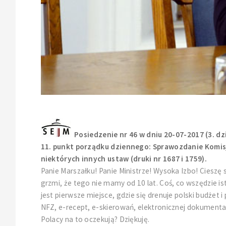
Posiedzenie nr 46 w dniu 20-07-2017 (3. dz
11. punkt porządku dziennego: Sprawozdanie Komisj
niektórych innych ustaw (druki nr 1687 i 1759).
Panie Marszałku! Panie Ministrze! Wysoka Izbo! Cieszę s
grzmi, że tego nie mamy od 10 lat. Coś, co wszędzie is
jest pierwsze miejsce, gdzie się drenuje polski budże
NFZ, e-recept, e-skierowań, elektronicznej dokument
Polacy na to oczekują? Dziękuję.