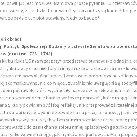
 tej chwili już jest możliwe. Mam dwa proste pytania. Ilu dzierżawc
ro wiemy, że jest źle, to powinni być karani. Czy są karani? Drugi
wił, że będzie ten płot stawiany. Kiedy to będzie?
ień obrad)
 Polityki Społecznej i Rodziny o uchwale Senatu w sprawie usta
w (druki nr 1735 i 1744).
niu klubu Kukiz’15 mam zaszczyt przedstawić stanowisko odnośnie 
jach rynku pracy oraz niektórych innych ustaw. Ustawa ma na celu 
wydawaniem pozwoleń na pracę. Tymczasem proponowane zmiany w z
j skomplikowane, ale co więcej, zupełnie nie uwzględniają specyfi
siedem poprawek, które wychodziły naprzeciw oczekiwaniom rolnikó
a się na wprowadzenie bardzo ważnych poprawek, które mogą stano
at, który powinien być Izbą refleksji, nie przeprowadził rzetelnej 
stawa warunkuje wydanie zezwolenia na pracę sezonową, jeżeli 
racowników wykonujących w tym samym wymiarze czasu pracę poró
 doprowadzić do zaniechania zbioru mniej opłacalnych gatunków o
raty rynku wewnętrznego, jak i rynków eksportowych. Moja propozy