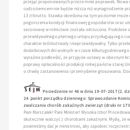
przejąć proponowanych przeze mnie poprawek. Nowa u
cudzoziemcem nie będzie niższa niż wynagrodzenie p
13 zł brutto. Stawka określona na tym poziomie może
pogorszenia kondycji finansowej gospodarstw oraz ut
sezonowej w rolnictwie została odrzucona. Podobnie 
przewidywalnego płatnego urlopu przysługującego cudz
charakter krótkotrwały i nieprzewidywalny. Tylko pr
dodatkowych dni wolnych w czasie kilkutygodniowego o
wyraźnie podkreślić, że przyjęcie ustawy w obecnym br
poprawy opłacalności produkcji rolnej państw starej U
o chwilę zastanowienia i przemyślenie głosowania. Dzię
Posiedzenie nr 46 w dniu 19-07-2017 (2. dz
24. punkt porządku dziennego: Sprawozdanie Komisj
zwalczaniu chorób zakaźnych zwierząt (druki nr 1732
Pani Marszałek! Pani Minister! Wysoka Izbo! Procedow
skutecznie walczyć z chorobami zakaźnymi. Myślę, że
powinniśmy dać je ministrowi, aby zapobiec rozprzestrz