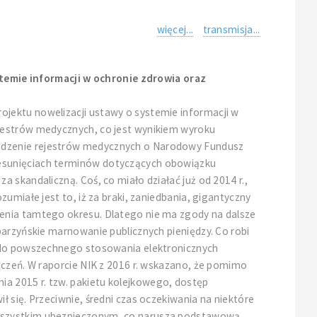
więcej...
transmisja...
temie informacji w ochronie zdrowia oraz
ojektu nowelizacji ustawy o systemie informacji w
ejestrów medycznych, co jest wynikiem wyroku
wadzenie rejestrów medycznych o Narodowy Fundusz
zesunięciach terminów dotyczących obowiązku
 skandaliczną. Coś, co miało działać już od 2014 r.,
umiałe jest to, iż za braki, zaniedbania, gigantyczny
zenia tamtego okresu. Dlatego nie ma zgody na dalsze
barzyńskie marnowanie publicznych pieniędzy. Co robi
e do powszechnego stosowania elektronicznych
dczeń. W raporcie NIK z 2016 r. wskazano, że pomimo
a 2015 r. tzw. pakietu kolejkowego, dostęp
 się. Przeciwnie, średni czas oczekiwania na niektóre
h wszystkim ubezpieczonym, co narusza podstawową