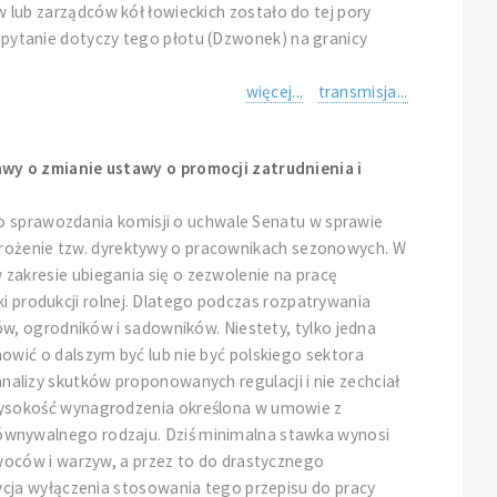
ów lub zarządców kół łowieckich zostało do tej pory
e pytanie dotyczy tego płotu (Dzwonek) na granicy
więcej...
transmisja...
wy o zmianie ustawy o promocji zatrudnienia i
do sprawozdania komisji o uchwale Senatu w sprawie
wdrożenie tzw. dyrektywy o pracownikach sezonowych. W
akresie ubiegania się o zezwolenie na pracę
ki produkcji rolnej. Dlatego podczas rozpatrywania
w, ogrodników i sadowników. Niestety, tylko jedna
wić o dalszym być lub nie być polskiego sektora
analizy skutków proponowanych regulacji i nie zechciał
wysokość wynagrodzenia określona w umowie z
wnywalnego rodzaju. Dziś minimalna stawka wynosi
woców i warzyw, a przez to do drastycznego
cja wyłączenia stosowania tego przepisu do pracy