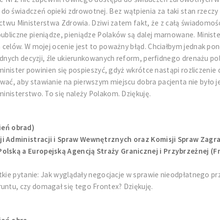
świadczeń opieki zdrowotnej. Bez wątpienia za taki stan rzeczy o
ictwu Ministerstwa Zdrowia. Dziwi zatem fakt, że z całą świadomoś
ubliczne pieniądze, pieniądze Polaków są dalej marnowane. Minis
celów. W mojej ocenie jest to poważny błąd. Chciałbym jednak pon
łędnych decyzji, źle ukierunkowanych reform, perfidnego drenażu p
minister powinien się pospieszyć, gdyż wkrótce nastąpi rozliczenie
ć, aby stawianie na pierwszym miejscu dobra pacjenta nie było je
inisterstwo. To się należy Polakom. Dziękuję.
ień obrad)
i Administracji i Spraw Wewnętrznych oraz Komisji Spraw Zagra
lską a Europejską Agencją Straży Granicznej i Przybrzeżnej (Fr
tkie pytanie: Jak wyglądały negocjacje w sprawie nieodpłatnego pr
ntu, czy domagał się tego Frontex? Dziękuję.