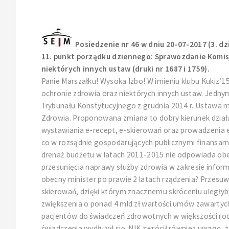
Posiedzenie nr 46 w dniu 20-07-2017 (3. dz
11. punkt porządku dziennego: Sprawozdanie Komisj
niektórych innych ustaw (druki nr 1687 i 1759).
Panie Marszałku! Wysoka Izbo! W imieniu klubu Kukiz’
ochronie zdrowia oraz niektórych innych ustaw. Jedny
Trybunału Konstytucyjnego z grudnia 2014 r. Ustawa
Zdrowia. Proponowana zmiana to dobry kierunek dział
wystawiania e-recept, e-skierowań oraz prowadzenia el
co w rozsądnie gospodarujących publicznymi finansami p
drenaż budżetu w latach 2011-2015 nie odpowiada obec
przesunięcia naprawy służby zdrowia w zakresie inform
obecny minister po prawie 2 latach rządzenia? Przesu
skierowań, dzięki którym znacznemu skróceniu uległyby
zwiększenia o ponad 4 mld zł wartości umów zawartyc
pacjentów do świadczeń zdrowotnych w większości rodza
świadczenia wydłużył się. NIK zwrócił również uwag