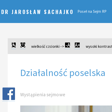
DR JAROSŁAW SACHAJKO
Poseł na Sejm RP
wielkość czcionki ->
wysoki kontrast
Działalność poselska
Wystąpienia sejmowe