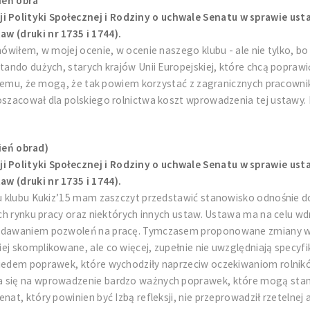
ień obra
 Polityki Społecznej i Rodziny o uchwale Senatu w sprawie usta
w (druki nr 1735 i 1744).
mówiłem, w mojej ocenie, w ocenie naszego klubu - ale nie tylko, bo 
ktando dużych, starych krajów Unii Europejskiej, które chcą popr
ki temu, że mogą, że tak powiem korzystać z zagranicznych pracown
oszacował dla polskiego rolnictwa koszt wprowadzenia tej ustawy. 
ień obrad)
 Polityki Społecznej i Rodziny o uchwale Senatu w sprawie usta
w (druki nr 1735 i 1744).
niu klubu Kukiz’15 mam zaszczyt przedstawić stanowisko odnośnie 
jach rynku pracy oraz niektórych innych ustaw. Ustawa ma na celu 
wydawaniem pozwoleń na pracę. Tymczasem proponowane zmiany w z
j skomplikowane, ale co więcej, zupełnie nie uwzględniają specyfi
siedem poprawek, które wychodziły naprzeciw oczekiwaniom rolnikó
a się na wprowadzenie bardzo ważnych poprawek, które mogą stano
at, który powinien być Izbą refleksji, nie przeprowadził rzetelnej 