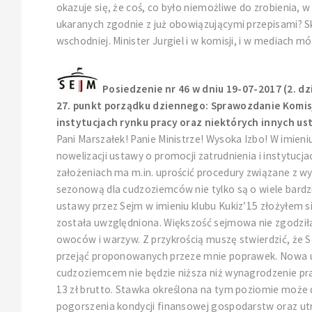
okazuje się, że coś, co było niemożliwe do zrobienia, w
ukaranych zgodnie z już obowiązującymi przepisami? Sko
wschodniej. Minister Jurgiel i w komisji, i w mediach mó
Posiedzenie nr 46 w dniu 19-07-2017 (2. dz
27. punkt porządku dziennego: Sprawozdanie Komisji
instytucjach rynku pracy oraz niektórych innych usta
Pani Marszałek! Panie Ministrze! Wysoka Izbo! W imie
nowelizacji ustawy o promocji zatrudnienia i instytuc
założeniach ma m.in. uprościć procedury związane z 
sezonową dla cudzoziemców nie tylko są o wiele bardzie
ustawy przez Sejm w imieniu klubu Kukiz’15 złożyłem 
została uwzględniona. Większość sejmowa nie zgodził
owoców i warzyw. Z przykrością muszę stwierdzić, że Sen
przejąć proponowanych przeze mnie poprawek. Nowa u
cudzoziemcem nie będzie niższa niż wynagrodzenie p
13 zł brutto. Stawka określona na tym poziomie może
pogorszenia kondycji finansowej gospodarstw oraz ut