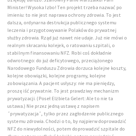
Minister! Wysoka Izbo! Ten projekt trzeba nazwać po
imieniu: to nie jest naprawa ochrony zdrowia. To jest
dalsza, ordynarna destrukcja publicznego systemu
leczenia i przygotowywanie Polaków do prywatnej
służby zdrowia. Rząd już nawet nie udaje. Już nie mówi o
realnym skracaniu kolejek, o ratowaniu szpitali, o
stabilnym finansowaniu NFZ. Robi coś dokładnie
odwrotnego: do już deficytowego, przeciążonego
Narodowego Funduszu Zdrowia dorzuca kolejne koszty,
kolejne obowiązki, kolejne programy, kolejne
zobowiązania. A pacjent usłyszy: nie ma pieniędzy,
proszę iść prywatnie. To jest prawdziwy mechanizm
prywatyzacji. (Poseł Elżbieta Gelert: Ale to nie ta
ustawa.) Nie przez jedną ustawę z napisem
˝prywatyzacja˝, tylko przez zagłodzenie publicznego
systemu zdrowia. Chodzi o to, by najpierw doprowadzić
NFZ do niewydolności, potem doprowadzić szpitale do