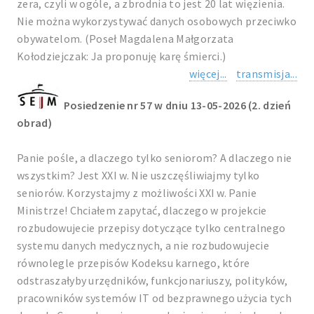
zera, czyli w ogóle, a zbrodnia to jest 20 lat więzienia.
Nie można wykorzystywać danych osobowych przeciwko
obywatelom. (Poseł Magdalena Małgorzata
Kołodziejczak: Ja proponuję karę śmierci.)
więcej...
transmisja...
Posiedzenie nr 57 w dniu 13-05-2026 (2. dzień
obrad)
Panie pośle, a dlaczego tylko seniorom? A dlaczego nie
wszystkim? Jest XXI w. Nie uszczęśliwiajmy tylko
seniorów. Korzystajmy z możliwości XXI w. Panie
Ministrze! Chciałem zapytać, dlaczego w projekcie
rozbudowujecie przepisy dotyczące tylko centralnego
systemu danych medycznych, a nie rozbudowujecie
równolegle przepisów Kodeksu karnego, które
odstraszałyby urzędników, funkcjonariuszy, polityków,
pracowników systemów IT od bezprawnego użycia tych