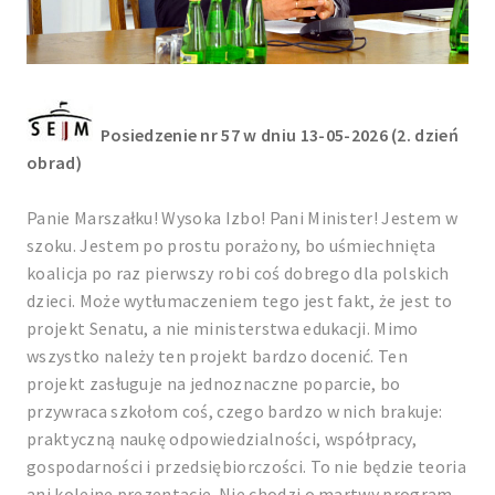
Posiedzenie nr 57 w dniu 13-05-2026 (2. dzień
obrad)
Panie Marszałku! Wysoka Izbo! Pani Minister! Jestem w
szoku. Jestem po prostu porażony, bo uśmiechnięta
koalicja po raz pierwszy robi coś dobrego dla polskich
dzieci. Może wytłumaczeniem tego jest fakt, że jest to
projekt Senatu, a nie ministerstwa edukacji. Mimo
wszystko należy ten projekt bardzo docenić. Ten
projekt zasługuje na jednoznaczne poparcie, bo
przywraca szkołom coś, czego bardzo w nich brakuje:
praktyczną naukę odpowiedzialności, współpracy,
gospodarności i przedsiębiorczości. To nie będzie teoria
ani kolejne prezentacje. Nie chodzi o martwy program