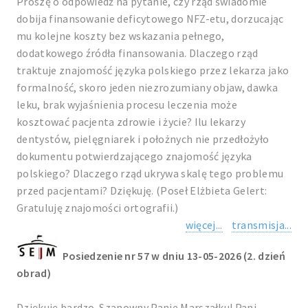
Proszę o odpowiedź na pytanie, czy rząd świadomie
dobija finansowanie deficytowego NFZ-etu, dorzucając
mu kolejne koszty bez wskazania pełnego,
dodatkowego źródła finansowania. Dlaczego rząd
traktuje znajomość języka polskiego przez lekarza jako
formalność, skoro jeden niezrozumiany objaw, dawka
leku, brak wyjaśnienia procesu leczenia może
kosztować pacjenta zdrowie i życie? Ilu lekarzy
dentystów, pielęgniarek i położnych nie przedłożyło
dokumentu potwierdzającego znajomość języka
polskiego? Dlaczego rząd ukrywa skalę tego problemu
przed pacjentami? Dziękuję. (Poseł Elżbieta Gelert:
Gratuluję znajomości ortografii.)
więcej...
transmisja...
Posiedzenie nr 57 w dniu 13-05-2026 (2. dzień
obrad)
Dziękuję bardzo. Szanowny Panie Marszałku! Pani