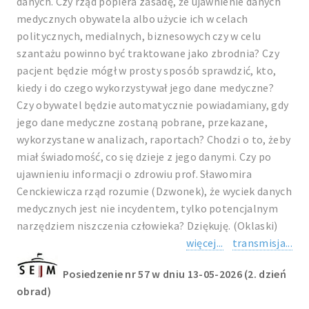
danych. Czy rząd popiera zasadę, że ujawnienie danych
medycznych obywatela albo użycie ich w celach
politycznych, medialnych, biznesowych czy w celu
szantażu powinno być traktowane jako zbrodnia? Czy
pacjent będzie mógł w prosty sposób sprawdzić, kto,
kiedy i do czego wykorzystywał jego dane medyczne?
Czy obywatel będzie automatycznie powiadamiany, gdy
jego dane medyczne zostaną pobrane, przekazane,
wykorzystane w analizach, raportach? Chodzi o to, żeby
miał świadomość, co się dzieje z jego danymi. Czy po
ujawnieniu informacji o zdrowiu prof. Sławomira
Cenckiewicza rząd rozumie (Dzwonek), że wyciek danych
medycznych jest nie incydentem, tylko potencjalnym
narzędziem niszczenia człowieka? Dziękuję. (Oklaski)
więcej...
transmisja...
Posiedzenie nr 57 w dniu 13-05-2026 (2. dzień
obrad)