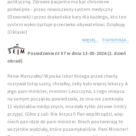
polityczną. Zdrowie pacjenta ma być chronione
podwójnie - przez nowoczesny system medyczny
(Dzwonek) i przez drakońskie kary dla każdego, kto ten
system wykorzystuje przeciwko obywatelowi. Dziękuję.
(Oklaski)
więcej...
transmisja...
Posiedzenie nr 57 w dniu 13-05-2026 (2. dzień
obrad)
Panie Marszałku! Wysoka Izbo! Kolega przed chwilą
rozrywał tutaj szaty, chciałby, żeby było więcej lekarzy. A
jego pani minister, minister Leszczyna, z tego miejsca
na samym początku powiedziała, że ona nie zamknęła
11 wydziałów medycznych, ona dała tylko zerowe limity
przyjęć. (Głos z sali: Nie krzycz!) Pan współrządzi, więc
niech pan idzie do pani minister. Niech pootwierają te
wszystkie wydziały, które pozamykaliście. Pani Minister!