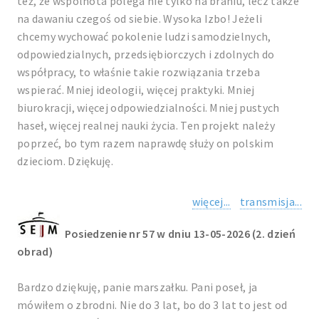
też, że wspólnota polega nie tylko na braniu, lecz także
na dawaniu czegoś od siebie. Wysoka Izbo! Jeżeli
chcemy wychować pokolenie ludzi samodzielnych,
odpowiedzialnych, przedsiębiorczych i zdolnych do
współpracy, to właśnie takie rozwiązania trzeba
wspierać. Mniej ideologii, więcej praktyki. Mniej
biurokracji, więcej odpowiedzialności. Mniej pustych
haseł, więcej realnej nauki życia. Ten projekt należy
poprzeć, bo tym razem naprawdę służy on polskim
dzieciom. Dziękuję.
więcej...
transmisja...
Posiedzenie nr 57 w dniu 13-05-2026 (2. dzień
obrad)
Bardzo dziękuję, panie marszałku. Pani poseł, ja
mówiłem o zbrodni. Nie do 3 lat, bo do 3 lat to jest od