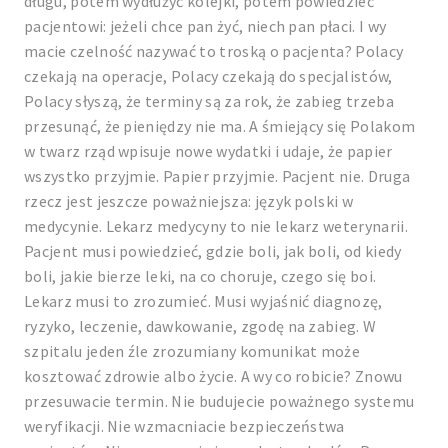
długu, potem wydłużyć kolejki, potem powiedzieć
pacjentowi: jeżeli chce pan żyć, niech pan płaci. I wy
macie czelność nazywać to troską o pacjenta? Polacy
czekają na operacje, Polacy czekają do specjalistów,
Polacy słyszą, że terminy są za rok, że zabieg trzeba
przesunąć, że pieniędzy nie ma. A śmiejący się Polakom
w twarz rząd wpisuje nowe wydatki i udaje, że papier
wszystko przyjmie. Papier przyjmie. Pacjent nie. Druga
rzecz jest jeszcze poważniejsza: język polski w
medycynie. Lekarz medycyny to nie lekarz weterynarii.
Pacjent musi powiedzieć, gdzie boli, jak boli, od kiedy
boli, jakie bierze leki, na co choruje, czego się boi.
Lekarz musi to zrozumieć. Musi wyjaśnić diagnozę,
ryzyko, leczenie, dawkowanie, zgodę na zabieg. W
szpitalu jeden źle zrozumiany komunikat może
kosztować zdrowie albo życie. A wy co robicie? Znowu
przesuwacie termin. Nie budujecie poważnego systemu
weryfikacji. Nie wzmacniacie bezpieczeństwa