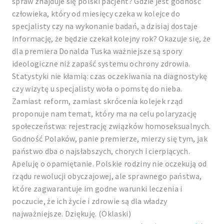
spraw znajduje się polski pacjent? Gdzie jest godność
człowieka, który od miesięcy czeka w kolejce do
specjalisty czy na wykonanie badań, a dzisiaj dostaje
informację, że będzie czekał kolejny rok? Okazuje się, że
dla premiera Donalda Tuska ważniejsze są spory
ideologiczne niż zapaść systemu ochrony zdrowia.
Statystyki nie kłamią: czas oczekiwania na diagnostykę
czy wizytę u specjalisty woła o pomstę do nieba.
Zamiast reform, zamiast skrócenia kolejek rząd
proponuje nam temat, który ma na celu polaryzację
społeczeństwa: rejestrację związków homoseksualnych.
Godność Polaków, panie premierze, mierzy się tym, jak
państwo dba o najsłabszych, chorych i cierpiących.
Apeluję o opamiętanie. Polskie rodziny nie oczekują od
rządu rewolucji obyczajowej, ale sprawnego państwa,
które zagwarantuje im godne warunki leczenia i
poczucie, że ich życie i zdrowie są dla władzy
najważniejsze. Dziękuję. (Oklaski)