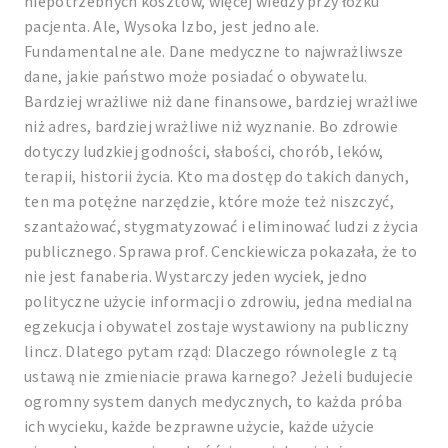
niepotrzebnych kosztów, więcej wiedzy przy łóżku
pacjenta. Ale, Wysoka Izbo, jest jedno ale.
Fundamentalne ale. Dane medyczne to najwrażliwsze
dane, jakie państwo może posiadać o obywatelu.
Bardziej wrażliwe niż dane finansowe, bardziej wrażliwe
niż adres, bardziej wrażliwe niż wyznanie. Bo zdrowie
dotyczy ludzkiej godności, słabości, chorób, leków,
terapii, historii życia. Kto ma dostęp do takich danych,
ten ma potężne narzędzie, które może też niszczyć,
szantażować, stygmatyzować i eliminować ludzi z życia
publicznego. Sprawa prof. Cenckiewicza pokazała, że to
nie jest fanaberia. Wystarczy jeden wyciek, jedno
polityczne użycie informacji o zdrowiu, jedna medialna
egzekucja i obywatel zostaje wystawiony na publiczny
lincz. Dlatego pytam rząd: Dlaczego równolegle z tą
ustawą nie zmieniacie prawa karnego? Jeżeli budujecie
ogromny system danych medycznych, to każda próba
ich wycieku, każde bezprawne użycie, każde użycie