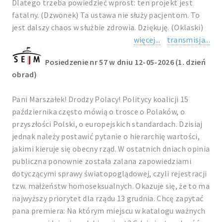
Dlatego trzeba powiedzieć wprost: ten projekt jest
fatalny. (Dzwonek) Ta ustawa nie służy pacjentom. To
jest dalszy chaos w służbie zdrowia. Dziękuję. (Oklaski)
więcej...
transmisja...
Posiedzenie nr 57 w dniu 12-05-2026 (1. dzień
obrad)
Pani Marszałek! Drodzy Polacy! Politycy koalicji 15
października często mówią o trosce o Polaków, o
przyszłości Polski, o europejskich standardach. Dzisiaj
jednak należy postawić pytanie o hierarchię wartości,
jakimi kieruje się obecny rząd. W ostatnich dniach opinia
publiczna ponownie została zalana zapowiedziami
dotyczącymi sprawy światopoglądowej, czyli rejestracji
tzw. małżeństw homoseksualnych. Okazuje się, że to ma
najwyższy priorytet dla rządu 13 grudnia. Chcę zapytać
pana premiera: Na którym miejscu w katalogu ważnych