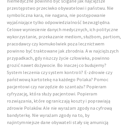
niemedyczne powinno być ścigane jak najcięższe
przestępstwo przeciwko obywatelowi i państwu. Nie
symboliczna kara, nie nagana, nie postępowanie
wyjaśniające tylko odpowiedzialność bezwzględna.
Celowe wyniesienie danych medycznych, ich polityczne
wykorzystanie, przekazanie mediom, służbom, partiom,
pracodawcy czy komukolwiek poza lecznictwem
powinno być traktowane jak zbrodnia. A w najcięższych
przypadkach, gdy niszczy życie człowieka, powinno
grozić nawet dożywocie. Bo inaczej co budujemy?
System leczenia czy system kontroli? E-zdrowie czy
państwową kartotekę na każdego Polaka? Pomoc
pacjentowi czy narzędzie do szantażu? Popieram
cyfryzację, która służy pacjentowi. Popieram
rozwiązania, które ograniczają koszty i poprawiają
zdrowie Polaków. Ale nie wyrażam zgody na cyfrową
bandyterkę. Nie wyrażam zgody na to, by
najintymniejsze dane obywateli stały się amunicją