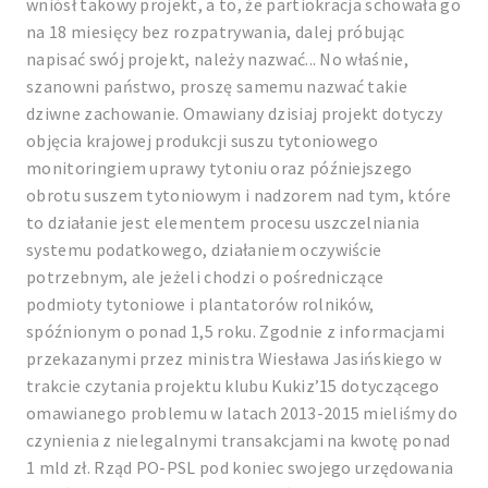
wniósł takowy projekt, a to, że partiokracja schowała go
na 18 miesięcy bez rozpatrywania, dalej próbując
napisać swój projekt, należy nazwać... No właśnie,
szanowni państwo, proszę samemu nazwać takie
dziwne zachowanie. Omawiany dzisiaj projekt dotyczy
objęcia krajowej produkcji suszu tytoniowego
monitoringiem uprawy tytoniu oraz późniejszego
obrotu suszem tytoniowym i nadzorem nad tym, które
to działanie jest elementem procesu uszczelniania
systemu podatkowego, działaniem oczywiście
potrzebnym, ale jeżeli chodzi o pośredniczące
podmioty tytoniowe i plantatorów rolników,
spóźnionym o ponad 1,5 roku. Zgodnie z informacjami
przekazanymi przez ministra Wiesława Jasińskiego w
trakcie czytania projektu klubu Kukiz’15 dotyczącego
omawianego problemu w latach 2013-2015 mieliśmy do
czynienia z nielegalnymi transakcjami na kwotę ponad
1 mld zł. Rząd PO-PSL pod koniec swojego urzędowania