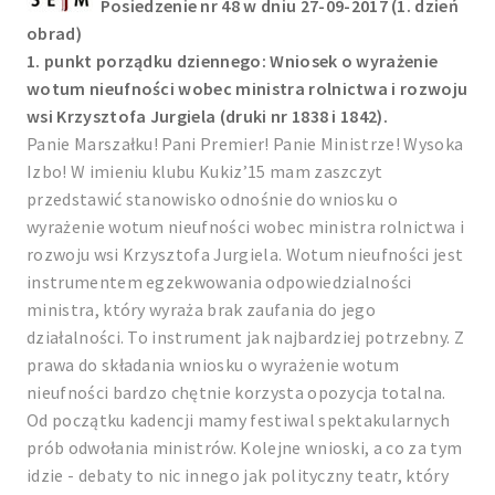
Posiedzenie nr 48 w dniu 27-09-2017 (1. dzień
obrad)
1. punkt porządku dziennego: Wniosek o wyrażenie
wotum nieufności wobec ministra rolnictwa i rozwoju
wsi Krzysztofa Jurgiela (druki nr 1838 i 1842).
Panie Marszałku! Pani Premier! Panie Ministrze! Wysoka
Izbo! W imieniu klubu Kukiz’15 mam zaszczyt
przedstawić stanowisko odnośnie do wniosku o
wyrażenie wotum nieufności wobec ministra rolnictwa i
rozwoju wsi Krzysztofa Jurgiela. Wotum nieufności jest
instrumentem egzekwowania odpowiedzialności
ministra, który wyraża brak zaufania do jego
działalności. To instrument jak najbardziej potrzebny. Z
prawa do składania wniosku o wyrażenie wotum
nieufności bardzo chętnie korzysta opozycja totalna.
Od początku kadencji mamy festiwal spektakularnych
prób odwołania ministrów. Kolejne wnioski, a co za tym
idzie - debaty to nic innego jak polityczny teatr, który