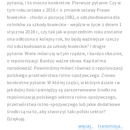
pytania, i to mocno konkretne. Pierwsze pytanie: Czy w
tym roku ustawa z 2016 r. o zmianie ustawy Prawo
łowieckie - chodzi o pozycję 1082, o odszkodowania dla
rolników za szkody łowieckie - wejdzie w życie z dniem 1
stycznia 2018 r., czy tak jak w poprzednim roku zostanie
ona odłożona o kolejny rok, bo będą ważniejsze rzeczy
niż odszkodowania za szkody łowieckie? I drugie
pytanie. Wiele mówi się w tym rządzie, i bardzo słusznie,
o repolonizacji. Bardzo ważne słowa. Kapitał ma
narodowość. Powinniśmy mówić również o repolonizacji
polskiego przetwórstwa rolno-spożywczego. Znowu
konkretne pytanie: W której części, w którym dziale i w
jak dużej ilości pieniędzy są zarezerwowane środki na
repolonizację polskiego sektora rolno-spożywczego,
przetwórstwa rolno-spożywczego lub jakie dodatkowe
środki są na to, aby stworzyć taki polski sektor?
Dziękuję.
więcej...
transmisja...