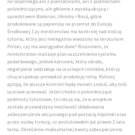
nic wspólnego ani z plantatorami, ani z podmiotami
pośredniczącymi, ale głównie z wysoką akcyzą i
sąsiedztwem Białorusi, Ukrainy i Rosji, gdzie
produkowane są papierosy na przemyt do Europy
Środkowej. Czy ministerstwo ma kontrolę nad ilością
tytoniu, który jest nielegalnie wwożony na terytorium
Polski, czy ma wiarygodne dane? Rozumiem, że
ministerstwo realizuje plan uszczelnienia systemu
podatkowego, jednak kierunek, który obrało,
negatywnie oddziałuje na uczciwych rolników, którzy
chcą w spokoju prowadzić produkcję rolną. Rolnicy
pytają, ile jeszcze kontroli będą musieli znosić, aby móc
uczciwie pracować. Jeżeli chodzi o pośredniczące
podmioty tytoniowe, to cieszę się, że w projekcie
została przewidziana możliwość składowania
zabezpieczenia akcyzowego pod postacią hipoteki oraz
przez osobę trzecią, co postulowałem już prawie 2 lata
temu. Określenie maksymalnej kwoty zabezpieczenia