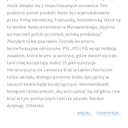
może składać się z importowanych surowców. Ten
podobno polski produkt może być wyprodukowany
przez firmę niemiecką, francuską, holenderską. Gdzie są
te wielkie hasła wiceministra Morawieckiego, abyśmy
wzmacniali polski przemysł, polską produkcję?
Złożyłem takie poprawki. Zostały po prostu
bezrefleksyjnie odrzucone. PSL, PO i PiS wciąż hołdują
zasadzie, która brzmi: w polityce, gdzie dwóch się bije,
tam obaj korzystają. Kukiz’15 jako opozycja
merytoryczna nie zamierza brać w takim chocholim
tańcu udziału, dlatego pomimo braku dyscypliny w
naszym klubie będę bardzo gorąco rekomendował
kolegom i koleżankom, aby wstrzymać się od głosu i nie
brać w tym politycznym teatrze udziału. Bardzo
dziękuję. (Oklaski)
więcej...
transmisja...