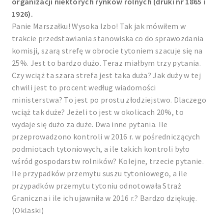
organizacji niektórych rynków rolnych (druki nr 1865 i
1926).
Panie Marszałku! Wysoka Izbo! Tak jak mówiłem w
trakcie przedstawiania stanowiska co do sprawozdania
komisji, szarą strefę w obrocie tytoniem szacuje się na
25%. Jest to bardzo dużo. Teraz miałbym trzy pytania.
Czy wciąż ta szara strefa jest taka duża? Jak duży w tej
chwili jest to procent według wiadomości
ministerstwa? To jest po prostu złodziejstwo. Dlaczego
wciąż tak duże? Jeżeli to jest w okolicach 20%, to
wydaje się dużo za duże. Dwa inne pytania. Ile
przeprowadzono kontroli w 2016 r. w pośredniczących
podmiotach tytoniowych, a ile takich kontroli było
wśród gospodarstw rolników? Kolejne, trzecie pytanie.
Ile przypadków przemytu suszu tytoniowego, a ile
przypadków przemytu tytoniu odnotowała Straż
Graniczna i ile ich ujawniła w 2016 r.? Bardzo dziękuję.
(Oklaski)