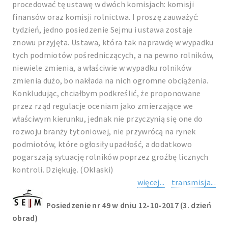
procedować tę ustawę w dwóch komisjach: komisji
finansów oraz komisji rolnictwa. I proszę zauważyć:
tydzień, jedno posiedzenie Sejmu i ustawa zostaje
znowu przyjęta. Ustawa, która tak naprawdę w wypadku
tych podmiotów pośredniczących, a na pewno rolników,
niewiele zmienia, a właściwie w wypadku rolników
zmienia dużo, bo nakłada na nich ogromne obciążenia.
Konkludując, chciałbym podkreślić, że proponowane
przez rząd regulacje oceniam jako zmierzające we
właściwym kierunku, jednak nie przyczynią się one do
rozwoju branży tytoniowej, nie przywrócą na rynek
podmiotów, które ogłosiły upadłość, a dodatkowo
pogarszają sytuację rolników poprzez groźbę licznych
kontroli. Dziękuję. (Oklaski)
więcej...
transmisja...
Posiedzenie nr 49 w dniu 12-10-2017 (3. dzień
obrad)