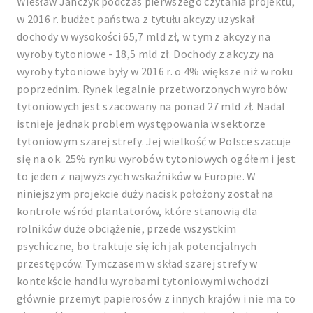
Wiesław Janczyk podczas pierwszego czytania projektu,
w 2016 r. budżet państwa z tytułu akcyzy uzyskał
dochody w wysokości 65,7 mld zł, w tym z akcyzy na
wyroby tytoniowe - 18,5 mld zł. Dochody z akcyzy na
wyroby tytoniowe były w 2016 r. o 4% większe niż w roku
poprzednim. Rynek legalnie przetworzonych wyrobów
tytoniowych jest szacowany na ponad 27 mld zł. Nadal
istnieje jednak problem występowania w sektorze
tytoniowym szarej strefy. Jej wielkość w Polsce szacuje
się na ok. 25% rynku wyrobów tytoniowych ogółem i jest
to jeden z najwyższych wskaźników w Europie. W
niniejszym projekcie duży nacisk położony został na
kontrole wśród plantatorów, które stanowią dla
rolników duże obciążenie, przede wszystkim
psychiczne, bo traktuje się ich jak potencjalnych
przestępców. Tymczasem w skład szarej strefy w
kontekście handlu wyrobami tytoniowymi wchodzi
głównie przemyt papierosów z innych krajów i nie ma to