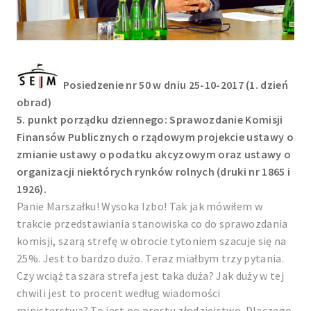
Posiedzenie nr 50 w dniu 25-10-2017 (1. dzień
obrad)
5. punkt porządku dziennego: Sprawozdanie Komisji
Finansów Publicznych o rządowym projekcie ustawy o
zmianie ustawy o podatku akcyzowym oraz ustawy o
organizacji niektórych rynków rolnych (druki nr 1865 i
1926).
Panie Marszałku! Wysoka Izbo! Tak jak mówiłem w
trakcie przedstawiania stanowiska co do sprawozdania
komisji, szarą strefę w obrocie tytoniem szacuje się na
25%. Jest to bardzo dużo. Teraz miałbym trzy pytania.
Czy wciąż ta szara strefa jest taka duża? Jak duży w tej
chwili jest to procent według wiadomości
ministerstwa? To jest po prostu złodziejstwo. Dlaczego