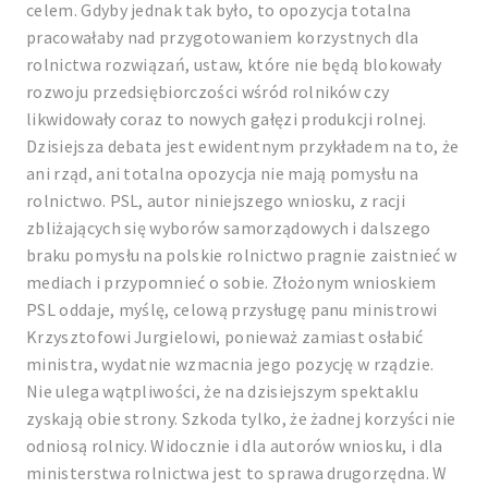
celem. Gdyby jednak tak było, to opozycja totalna
pracowałaby nad przygotowaniem korzystnych dla
rolnictwa rozwiązań, ustaw, które nie będą blokowały
rozwoju przedsiębiorczości wśród rolników czy
likwidowały coraz to nowych gałęzi produkcji rolnej.
Dzisiejsza debata jest ewidentnym przykładem na to, że
ani rząd, ani totalna opozycja nie mają pomysłu na
rolnictwo. PSL, autor niniejszego wniosku, z racji
zbliżających się wyborów samorządowych i dalszego
braku pomysłu na polskie rolnictwo pragnie zaistnieć w
mediach i przypomnieć o sobie. Złożonym wnioskiem
PSL oddaje, myślę, celową przysługę panu ministrowi
Krzysztofowi Jurgielowi, ponieważ zamiast osłabić
ministra, wydatnie wzmacnia jego pozycję w rządzie.
Nie ulega wątpliwości, że na dzisiejszym spektaklu
zyskają obie strony. Szkoda tylko, że żadnej korzyści nie
odniosą rolnicy. Widocznie i dla autorów wniosku, i dla
ministerstwa rolnictwa jest to sprawa drugorzędna. W