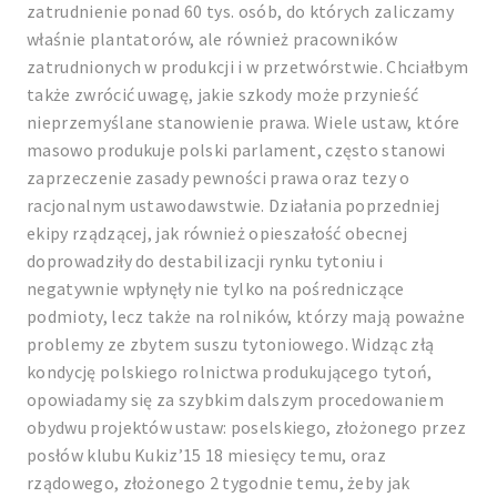
zatrudnienie ponad 60 tys. osób, do których zaliczamy
właśnie plantatorów, ale również pracowników
zatrudnionych w produkcji i w przetwórstwie. Chciałbym
także zwrócić uwagę, jakie szkody może przynieść
nieprzemyślane stanowienie prawa. Wiele ustaw, które
masowo produkuje polski parlament, często stanowi
zaprzeczenie zasady pewności prawa oraz tezy o
racjonalnym ustawodawstwie. Działania poprzedniej
ekipy rządzącej, jak również opieszałość obecnej
doprowadziły do destabilizacji rynku tytoniu i
negatywnie wpłynęły nie tylko na pośredniczące
podmioty, lecz także na rolników, którzy mają poważne
problemy ze zbytem suszu tytoniowego. Widząc złą
kondycję polskiego rolnictwa produkującego tytoń,
opowiadamy się za szybkim dalszym procedowaniem
obydwu projektów ustaw: poselskiego, złożonego przez
posłów klubu Kukiz’15 18 miesięcy temu, oraz
rządowego, złożonego 2 tygodnie temu, żeby jak