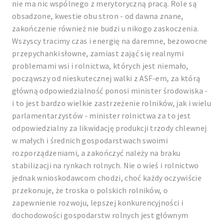
nie ma nic wspólnego z merytoryczną pracą. Role są
obsadzone, kwestie obu stron - od dawna znane,
zakończenie również nie budzi u nikogo zaskoczenia.
Wszyscy tracimy czas i energię na daremne, bezowocne
przepychanki słowne, zamiast zająć się realnymi
problemami wsi i rolnictwa, których jest niemało,
począwszy od nieskutecznej walki z ASF-em, za którą
główną odpowiedzialność ponosi minister środowiska -
i to jest bardzo wielkie zastrzeżenie rolników, jak i wielu
parlamentarzystów - minister rolnictwa za to jest
odpowiedzialny za likwidację produkcji trzody chlewnej
w małych i średnich gospodarstwach swoimi
rozporządzeniami, a zakończyć należy na braku
stabilizacji na rynkach rolnych. Nie o wieś i rolnictwo
jednak wnioskodawcom chodzi, choć każdy oczywiście
przekonuje, że troska o polskich rolników, o
zapewnienie rozwoju, lepszej konkurencyjności i
dochodowości gospodarstw rolnych jest głównym