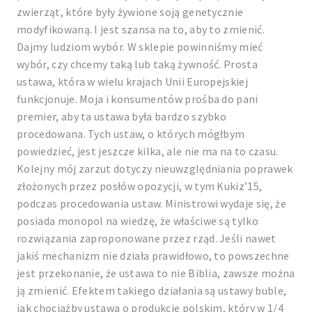
zwierząt, które były żywione soją genetycznie
modyfikowaną. I jest szansa na to, aby to zmienić.
Dajmy ludziom wybór. W sklepie powinniśmy mieć
wybór, czy chcemy taką lub taką żywność. Prosta
ustawa, która w wielu krajach Unii Europejskiej
funkcjonuje. Moja i konsumentów prośba do pani
premier, aby ta ustawa była bardzo szybko
procedowana. Tych ustaw, o których mógłbym
powiedzieć, jest jeszcze kilka, ale nie ma na to czasu.
Kolejny mój zarzut dotyczy nieuwzględniania poprawek
złożonych przez posłów opozycji, w tym Kukiz’15,
podczas procedowania ustaw. Ministrowi wydaje się, że
posiada monopol na wiedzę, że właściwe są tylko
rozwiązania zaproponowane przez rząd. Jeśli nawet
jakiś mechanizm nie działa prawidłowo, to powszechne
jest przekonanie, że ustawa to nie Biblia, zawsze można
ją zmienić. Efektem takiego działania są ustawy buble,
jak chociażby ustawa o produkcie polskim, który w 1/4