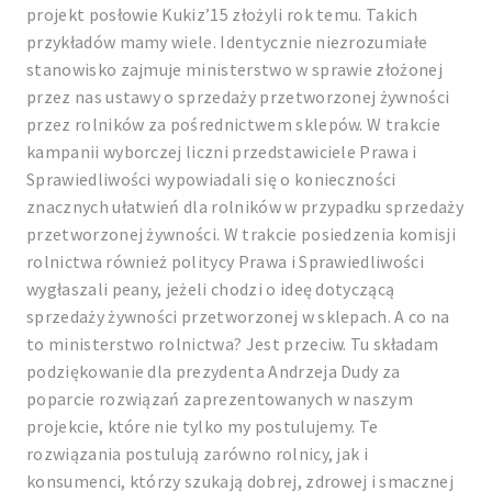
projekt posłowie Kukiz’15 złożyli rok temu. Takich
przykładów mamy wiele. Identycznie niezrozumiałe
stanowisko zajmuje ministerstwo w sprawie złożonej
przez nas ustawy o sprzedaży przetworzonej żywności
przez rolników za pośrednictwem sklepów. W trakcie
kampanii wyborczej liczni przedstawiciele Prawa i
Sprawiedliwości wypowiadali się o konieczności
znacznych ułatwień dla rolników w przypadku sprzedaży
przetworzonej żywności. W trakcie posiedzenia komisji
rolnictwa również politycy Prawa i Sprawiedliwości
wygłaszali peany, jeżeli chodzi o ideę dotyczącą
sprzedaży żywności przetworzonej w sklepach. A co na
to ministerstwo rolnictwa? Jest przeciw. Tu składam
podziękowanie dla prezydenta Andrzeja Dudy za
poparcie rozwiązań zaprezentowanych w naszym
projekcie, które nie tylko my postulujemy. Te
rozwiązania postulują zarówno rolnicy, jak i
konsumenci, którzy szukają dobrej, zdrowej i smacznej