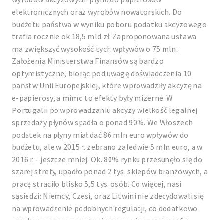
elektronicznych oraz wyrobów nowatorskich. Do
budżetu państwa w wyniku poboru podatku akcyzowego
trafia rocznie ok 18,5 mld zł. Zaproponowana ustawa
ma zwiększyć wysokość tych wpływów o 75 mln.
Założenia Ministerstwa Finansów są bardzo
optymistyczne, biorąc pod uwagę doświadczenia 10
państw Unii Europejskiej, które wprowadziły akcyzę na
e-papierosy, a mimo to efekty były mizerne. W
Portugalii po wprowadzaniu akcyzy wielkość legalnej
sprzedaży płynów spadła o ponad 90%. We Włoszech
podatek na płyny miał dać 86 mln euro wpływów do
budżetu, ale w 2015 r. zebrano zaledwie 5 mln euro, a w
2016 r. - jeszcze mniej. Ok. 80% rynku przesunęło się do
szarej strefy, upadło ponad 2 tys. sklepów branżowych, a
pracę straciło blisko 5,5 tys. osób. Co więcej, nasi
sąsiedzi: Niemcy, Czesi, oraz Litwini nie zdecydowali się
na wprowadzenie podobnych regulacji, co dodatkowo