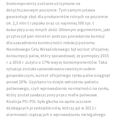
biokomponenty zostanie utrzymane na
dotychczasowym poziomie. Tym samym ustawa
gwarantuje zbyt dla producentów rolnych na poziomie
ok. 2,3 mln t rzepaku oraz co najmniej 300 tys. t
kukurydzy oraz innych zbóż. Głównym argumentem, jaki
przytoczył pan minister podczas posiedzenia komisji
dla uzasadnienia konieczności redukcji poziomu
Narodowego Celu Wskaźnikowego był wzrost oficjalnej
konsumpcji paliw, który spowodował, że pomiędzy 2015
r. a 2016 r. zużyto o 17% więcej biokomponentów. Taka
sytuacja została spowodowana swoistym cudem
gospodarczym, wzrost oficjalnego rynku paliw osiągnął
ponad 20%. Uzyskano to dzięki wdrożeniu pakietu
paliwowego, czyli wprowadzeniu normalności na rynku,
który został zawłaszczony przez mafie paliwowe.
Koalicja PO-PSL była głucha na apele uczciwie
działających przedsiębiorców, którzy już w 2012 r.
alarmowali rządzących o wprowadzaniu nielegalnego