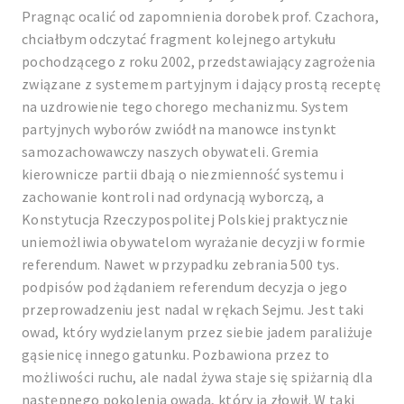
Pragnąc ocalić od zapomnienia dorobek prof. Czachora,
chciałbym odczytać fragment kolejnego artykułu
pochodzącego z roku 2002, przedstawiający zagrożenia
związane z systemem partyjnym i dający prostą receptę
na uzdrowienie tego chorego mechanizmu. System
partyjnych wyborów zwiódł na manowce instynkt
samozachowawczy naszych obywateli. Gremia
kierownicze partii dbają o niezmienność systemu i
zachowanie kontroli nad ordynacją wyborczą, a
Konstytucja Rzeczypospolitej Polskiej praktycznie
uniemożliwia obywatelom wyrażanie decyzji w formie
referendum. Nawet w przypadku zebrania 500 tys.
podpisów pod żądaniem referendum decyzja o jego
przeprowadzeniu jest nadal w rękach Sejmu. Jest taki
owad, który wydzielanym przez siebie jadem paraliżuje
gąsienicę innego gatunku. Pozbawiona przez to
możliwości ruchu, ale nadal żywa staje się spiżarnią dla
następnego pokolenia owada, który ją złowił. W taki