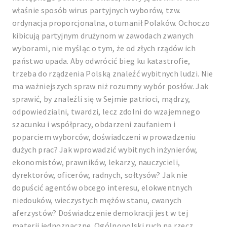
właśnie sposób wirus partyjnych wyborów, tzw.
ordynacja proporcjonalna, otumanił Polaków. Ochoczo
kibicują partyjnym drużynom w zawodach zwanych
wyborami, nie myśląc o tym, że od złych rządów ich
państwo upada. Aby odwrócić bieg ku katastrofie,
trzeba do rządzenia Polską znaleźć wybitnych ludzi. Nie
ma ważniejszych spraw niż rozumny wybór posłów. Jak
sprawić, by znaleźli się w Sejmie patrioci, mądrzy,
odpowiedzialni, twardzi, lecz zdolni do wzajemnego
szacunku i współpracy, obdarzeni zaufaniem i
poparciem wyborców, doświadczeni w prowadzeniu
dużych prac? Jak wprowadzić wybitnych inżynierów,
ekonomistów, prawników, lekarzy, nauczycieli,
dyrektorów, oficerów, radnych, sołtysów? Jak nie
dopuścić agentów obcego interesu, elokwentnych
niedouków, wieczystych mężów stanu, cwanych
aferzystów? Doświadczenie demokracji jest w tej
materii jednoznaczne. Ogólnopolski ruch na rzecz