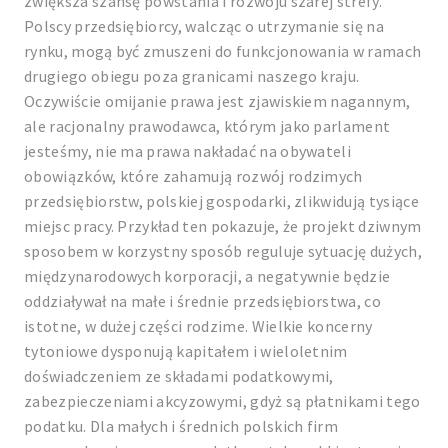
zwiększa szansę powstania i rozwoju szarej strefy.
Polscy przedsiębiorcy, walcząc o utrzymanie się na
rynku, mogą być zmuszeni do funkcjonowania w ramach
drugiego obiegu poza granicami naszego kraju.
Oczywiście omijanie prawa jest zjawiskiem nagannym,
ale racjonalny prawodawca, którym jako parlament
jesteśmy, nie ma prawa nakładać na obywateli
obowiązków, które zahamują rozwój rodzimych
przedsiębiorstw, polskiej gospodarki, zlikwidują tysiące
miejsc pracy. Przykład ten pokazuje, że projekt dziwnym
sposobem w korzystny sposób reguluje sytuację dużych,
międzynarodowych korporacji, a negatywnie będzie
oddziaływał na małe i średnie przedsiębiorstwa, co
istotne, w dużej części rodzime. Wielkie koncerny
tytoniowe dysponują kapitałem i wieloletnim
doświadczeniem ze składami podatkowymi,
zabezpieczeniami akcyzowymi, gdyż są płatnikami tego
podatku. Dla małych i średnich polskich firm