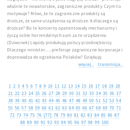
właśnie te nowatorskie, zagraniczne produkty. Czym to
motywuje? Mówi, że te zagraniczne produkty są
droższe, że same urządzenia są droższe. A dlaczego są
droższe? Bo te koncerny opatentowały mechanizmy i
życzą sobie horrendalnych sum za te urządzenia.
(Dzwonek) Liquidy produkują polscy przedsiębiorcy.
Dlaczego minister... ...preferuje zagraniczne korporacje i
doprowadza do ograbiania Polaków? Dziękuję.
więcej...
transmisja...
1
2
3
4
5
6
7
8
9
10
11
12
13
14
15
16
17
18
19
20
21
22
23
24
25
26
27
28
29
30
31
32
33
34
35
36
37
38
39
40
41
42
43
44
45
46
47
48
49
50
51
52
53
54
55
56
57
58
59
60
61
62
63
64
65
66
67
68
69
70
71
72
73
74
75
76
[77]
78
79
80
81
82
83
84
85
86
87
88
89
90
91
92
93
94
95
96
97
98
99
100