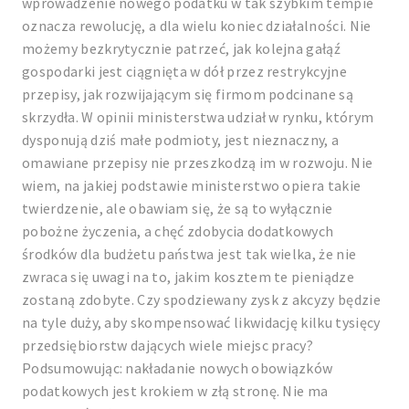
wprowadzenie nowego podatku w tak szybkim tempie
oznacza rewolucję, a dla wielu koniec działalności. Nie
możemy bezkrytycznie patrzeć, jak kolejna gałąź
gospodarki jest ciągnięta w dół przez restrykcyjne
przepisy, jak rozwijającym się firmom podcinane są
skrzydła. W opinii ministerstwa udział w rynku, którym
dysponują dziś małe podmioty, jest nieznaczny, a
omawiane przepisy nie przeszkodzą im w rozwoju. Nie
wiem, na jakiej podstawie ministerstwo opiera takie
twierdzenie, ale obawiam się, że są to wyłącznie
pobożne życzenia, a chęć zdobycia dodatkowych
środków dla budżetu państwa jest tak wielka, że nie
zwraca się uwagi na to, jakim kosztem te pieniądze
zostaną zdobyte. Czy spodziewany zysk z akcyzy będzie
na tyle duży, aby skompensować likwidację kilku tysięcy
przedsiębiorstw dających wiele miejsc pracy?
Podsumowując: nakładanie nowych obowiązków
podatkowych jest krokiem w złą stronę. Nie ma