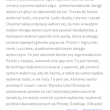
zmiany systemu wyborczego - jednomandatowe okręgi
wyborcze głosi tę odpowiedź od lat. Trzeba do Sejmu
wybierać ludzi, nie partie. Ludzi służby, talentu i zasad.
Chcemy takiej ordynacji wyborczej, by móc w każdym
małym okręgu wyborczym wytypować kandydatów, a
następnie wybrać spośród nich posła, który w okręgu
uzyska najwięcej głosów poparcia. Prosto i logicznie,
tanio i uczciwie, w jednomandatowym okręgu
wyborczym. To jest warunek konieczny wyprowadzenia
Polski z impasu, warunek sine qua non. To jest temat,
do którego będziemy tu wracać z uporem, jak zmienić
system wyborczy, aby do Sejmu, a także do samorządów
wybierać ludzi, a nie listy. To jest cel, któremu warto
poświęcić rozum i serce. Wysoka Izbo! Dzisiejsze
zachowanie posłów na sali sejmowej jednoznacznie
świadczy, że należy zmienić system wyborów i wybierać
posłów odpowiedzialnych za Polskę. Dziękuję. (Oklaski)
więcej...
transmisja...