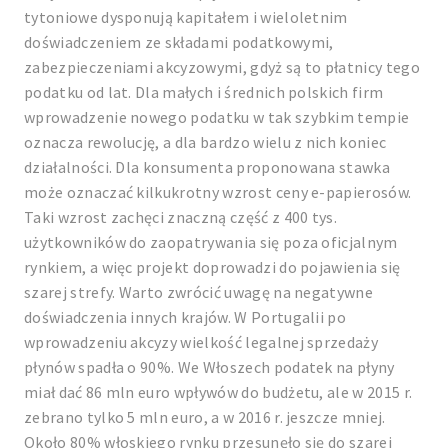
tytoniowe dysponują kapitałem i wieloletnim
doświadczeniem ze składami podatkowymi,
zabezpieczeniami akcyzowymi, gdyż są to płatnicy tego
podatku od lat. Dla małych i średnich polskich firm
wprowadzenie nowego podatku w tak szybkim tempie
oznacza rewolucję, a dla bardzo wielu z nich koniec
działalności. Dla konsumenta proponowana stawka
może oznaczać kilkukrotny wzrost ceny e-papierosów.
Taki wzrost zachęci znaczną część z 400 tys.
użytkowników do zaopatrywania się poza oficjalnym
rynkiem, a więc projekt doprowadzi do pojawienia się
szarej strefy. Warto zwrócić uwagę na negatywne
doświadczenia innych krajów. W Portugalii po
wprowadzeniu akcyzy wielkość legalnej sprzedaży
płynów spadła o 90%. We Włoszech podatek na płyny
miał dać 86 mln euro wpływów do budżetu, ale w 2015 r.
zebrano tylko 5 mln euro, a w 2016 r. jeszcze mniej.
Około 80% włoskiego rynku przesunęło się do szarej