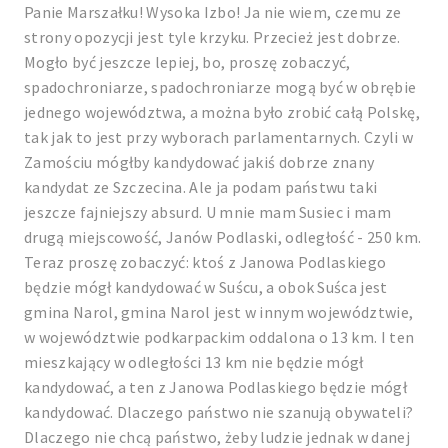
Panie Marszałku! Wysoka Izbo! Ja nie wiem, czemu ze
strony opozycji jest tyle krzyku. Przecież jest dobrze.
Mogło być jeszcze lepiej, bo, proszę zobaczyć,
spadochroniarze, spadochroniarze mogą być w obrębie
jednego województwa, a można było zrobić całą Polskę,
tak jak to jest przy wyborach parlamentarnych. Czyli w
Zamościu mógłby kandydować jakiś dobrze znany
kandydat ze Szczecina. Ale ja podam państwu taki
jeszcze fajniejszy absurd. U mnie mam Susiec i mam
drugą miejscowość, Janów Podlaski, odległość - 250 km.
Teraz proszę zobaczyć: ktoś z Janowa Podlaskiego
będzie mógł kandydować w Suścu, a obok Suśca jest
gmina Narol, gmina Narol jest w innym województwie,
w województwie podkarpackim oddalona o 13 km. I ten
mieszkający w odległości 13 km nie będzie mógł
kandydować, a ten z Janowa Podlaskiego będzie mógł
kandydować. Dlaczego państwo nie szanują obywateli?
Dlaczego nie chcą państwo, żeby ludzie jednak w danej