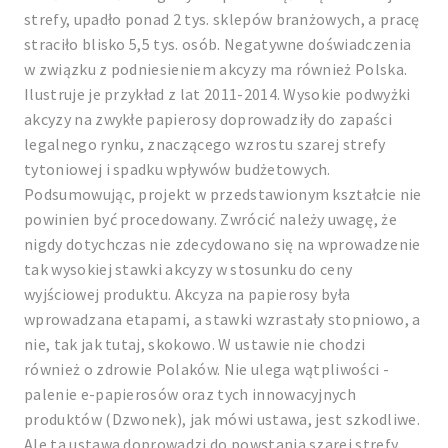
strefy, upadło ponad 2 tys. sklepów branżowych, a pracę
straciło blisko 5,5 tys. osób. Negatywne doświadczenia
w związku z podniesieniem akcyzy ma również Polska.
Ilustruje je przykład z lat 2011-2014. Wysokie podwyżki
akcyzy na zwykłe papierosy doprowadziły do zapaści
legalnego rynku, znaczącego wzrostu szarej strefy
tytoniowej i spadku wpływów budżetowych.
Podsumowując, projekt w przedstawionym kształcie nie
powinien być procedowany. Zwrócić należy uwagę, że
nigdy dotychczas nie zdecydowano się na wprowadzenie
tak wysokiej stawki akcyzy w stosunku do ceny
wyjściowej produktu. Akcyza na papierosy była
wprowadzana etapami, a stawki wzrastały stopniowo, a
nie, tak jak tutaj, skokowo. W ustawie nie chodzi
również o zdrowie Polaków. Nie ulega wątpliwości -
palenie e-papierosów oraz tych innowacyjnych
produktów (Dzwonek), jak mówi ustawa, jest szkodliwe.
Ale ta ustawa doprowadzi do powstania szarej strefy,