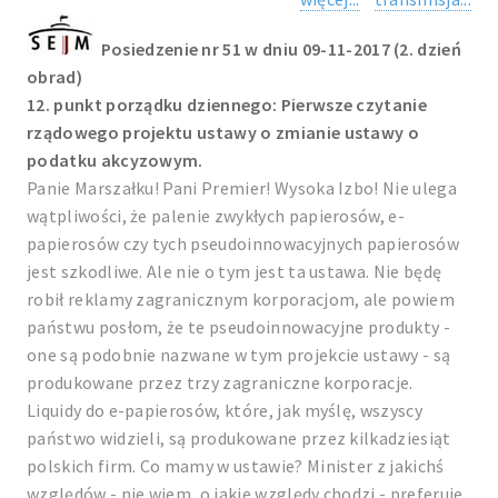
Posiedzenie nr 51 w dniu 09-11-2017 (2. dzień
obrad)
12. punkt porządku dziennego: Pierwsze czytanie
rządowego projektu ustawy o zmianie ustawy o
podatku akcyzowym.
Panie Marszałku! Pani Premier! Wysoka Izbo! Nie ulega
wątpliwości, że palenie zwykłych papierosów, e-
papierosów czy tych pseudoinnowacyjnych papierosów
jest szkodliwe. Ale nie o tym jest ta ustawa. Nie będę
robił reklamy zagranicznym korporacjom, ale powiem
państwu posłom, że te pseudoinnowacyjne produkty -
one są podobnie nazwane w tym projekcie ustawy - są
produkowane przez trzy zagraniczne korporacje.
Liquidy do e-papierosów, które, jak myślę, wszyscy
państwo widzieli, są produkowane przez kilkadziesiąt
polskich firm. Co mamy w ustawie? Minister z jakichś
względów - nie wiem, o jakie względy chodzi - preferuje