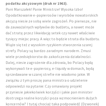
podatku akcyzowym (druk nr 1963).
Pani Marszałek! Panie Ministrze! Wysoka Izbo!
Opodatkowanie e-papierosów i wyrobów nowatorskich
akcyzą niesie ze sobą wiele zagrożeń. Po pierwsze, nie
da zauważalnych wpływów do budżetu, a nawet może
dać stratę przez likwidację setek czy nawet właściwie
tysięcy miejsc pracy. A więc to będzie strata dla budżetu.
Wiąże się też z wysokim ryzykiem stworzenia szarej
strefy. Polacy są bardzo zaradnym narodem. Zmusi
wiele przedsiębiorstw do zakończenia działalności.
Dalej, niesie zagrożenie dla zdrowia, bo Polacy będą
wykonywali te e-papierosy, e-liquidy w domach, będą
sprzedawane w szarej strefie nie wiadomo jakie. W
związku z tym proszę pana ministra o udzielenie
odpowiedzi na pytanie: Czy omawiany projekt
przyniesie jakiekolwiek korzyści i jakie pan minister
dostrzega realne korzyści poza wzmocnieniem dużych
koncernów? I tutaj chociaż taka podpowiedź (Dzwonek)