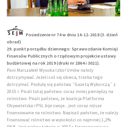
Posiedzenie nr 74 w dniu 14-12-2018 (3. dzień
obrad)
29. punkt porządku dziennego: Sprawozdanie Komisji
Finansów Publicznych o rządowym projekcie ustawy
budżetowej na rok 2019 (druki nr 2864 i 3021).
Pani Marszałek! Wysoka Izbo! Umów należy
dotrzymywać. Jeżeli coś się obieca, trzeba tego
dotrzymać. Posłużę się państwa ˝Gazetą Wyborczą˝ z
2015 r. Pisali tutaj państwo: coraz mniej pieniędzy na
rolnictwo. Pisali państwo, że koalicja Platforma
Obywatelska i PSL bije swoje... jest coraz niższe
finansowanie na rolnictwo. Napisali państwo, że należy
finansować rolnictwo w wysokości co najmniej 1,2%
PKB. Jest piękna tabela: w 2007 r. finansowanie na