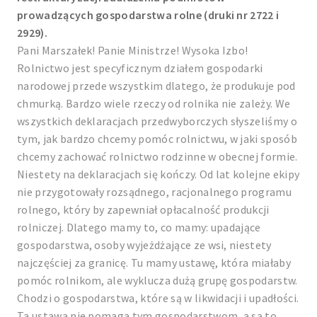
prowadzących gospodarstwa rolne (druki nr 2722 i
2929).
Pani Marszałek! Panie Ministrze! Wysoka Izbo!
Rolnictwo jest specyficznym działem gospodarki
narodowej przede wszystkim dlatego, że produkuje pod
chmurką. Bardzo wiele rzeczy od rolnika nie zależy. We
wszystkich deklaracjach przedwyborczych słyszeliśmy o
tym, jak bardzo chcemy pomóc rolnictwu, w jaki sposób
chcemy zachować rolnictwo rodzinne w obecnej formie.
Niestety na deklaracjach się kończy. Od lat kolejne ekipy
nie przygotowały rozsądnego, racjonalnego programu
rolnego, który by zapewniał opłacalność produkcji
rolniczej. Dlatego mamy to, co mamy: upadające
gospodarstwa, osoby wyjeżdżające ze wsi, niestety
najczęściej za granicę. Tu mamy ustawę, która miałaby
pomóc rolnikom, ale wyklucza dużą grupę gospodarstw.
Chodzi o gospodarstwa, które są w likwidacji i upadłości.
Ta ustawa nie pomaga tym gospodarstwom, a są to