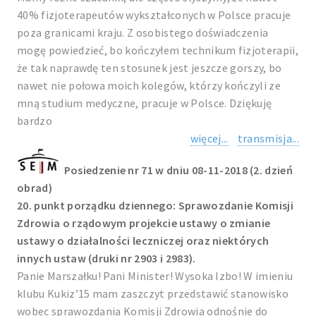
40% fizjoterapeutów wykształconych w Polsce pracuje
poza granicami kraju. Z osobistego doświadczenia
mogę powiedzieć, bo kończyłem technikum fizjoterapii,
że tak naprawdę ten stosunek jest jeszcze gorszy, bo
nawet nie połowa moich kolegów, którzy kończyli ze
mną studium medyczne, pracuje w Polsce. Dziękuję
bardzo
więcej...
transmisja...
Posiedzenie nr 71 w dniu 08-11-2018 (2. dzień
obrad)
20. punkt porządku dziennego: Sprawozdanie Komisji
Zdrowia o rządowym projekcie ustawy o zmianie
ustawy o działalności leczniczej oraz niektórych
innych ustaw (druki nr 2903 i 2983).
Panie Marszałku! Pani Minister! Wysoka Izbo! W imieniu
klubu Kukiz’15 mam zaszczyt przedstawić stanowisko
wobec sprawozdania Komisji Zdrowia odnośnie do