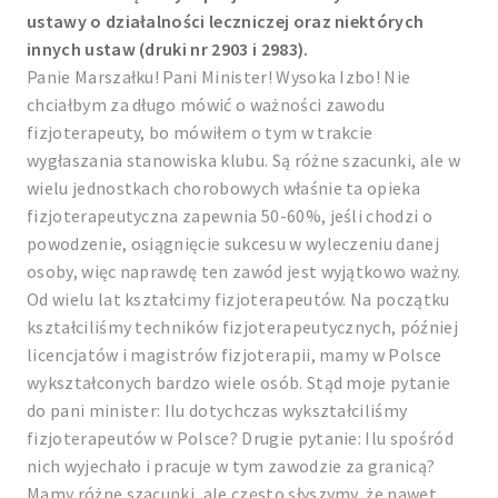
ustawy o działalności leczniczej oraz niektórych
innych ustaw (druki nr 2903 i 2983).
Panie Marszałku! Pani Minister! Wysoka Izbo! Nie
chciałbym za długo mówić o ważności zawodu
fizjoterapeuty, bo mówiłem o tym w trakcie
wygłaszania stanowiska klubu. Są różne szacunki, ale w
wielu jednostkach chorobowych właśnie ta opieka
fizjoterapeutyczna zapewnia 50-60%, jeśli chodzi o
powodzenie, osiągnięcie sukcesu w wyleczeniu danej
osoby, więc naprawdę ten zawód jest wyjątkowo ważny.
Od wielu lat kształcimy fizjoterapeutów. Na początku
kształciliśmy techników fizjoterapeutycznych, później
licencjatów i magistrów fizjoterapii, mamy w Polsce
wykształconych bardzo wiele osób. Stąd moje pytanie
do pani minister: Ilu dotychczas wykształciliśmy
fizjoterapeutów w Polsce? Drugie pytanie: Ilu spośród
nich wyjechało i pracuje w tym zawodzie za granicą?
Mamy różne szacunki, ale często słyszymy, że nawet