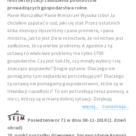
restrukturyzacji zadłużenia podmiotów
prowadzących gospodarstwa rolne.
Panie Marszałku! Panie Ministrze! Wysoka Izbo! Ja
chciałem zapytać o cud, jaki się stał. Przez ostatnich
kilka miesięcy słyszeliśmy i pana premiera, i pana
ministra, jak to jest źle w rolnictwie, że rolnictwo jest
zadłużone, że są wielkie problemy. A zgodnie z tą
ustawą to właściwie problemy ma tylko 1700
gospodarstw. Czy jest tak źle, czy minęły wybory i się
znacząco poprawiło? Drugie pytanie. Dlaczego nie
pomagamy tym najbardziej potrzebującym? Dlaczego
tą ustawą nie pomagamy gospodarstwom, które są w
likwidacji i upadłości? To oni potrzebują teraz pomocy, a
nie ci, którzy są w miarę dobrej sytuacji. Dziękuję.
więcej...
transmisja...
Posiedzenie nr 71 w dniu 08-11-2018 (2. dzień
obrad)
20. punkt porządku dziennego: Sprawozdanie Komisji