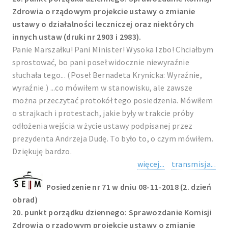
Zdrowia o rządowym projekcie ustawy o zmianie
ustawy o działalności leczniczej oraz niektórych
innych ustaw (druki nr 2903 i 2983).
Panie Marszałku! Pani Minister! Wysoka Izbo! Chciałbym
sprostować, bo pani poseł widocznie niewyraźnie
słuchała tego... (Poseł Bernadeta Krynicka: Wyraźnie,
wyraźnie.) ...co mówiłem w stanowisku, ale zawsze
można przeczytać protokół tego posiedzenia. Mówiłem
o strajkach i protestach, jakie były w trakcie próby
odłożenia wejścia w życie ustawy podpisanej przez
prezydenta Andrzeja Dudę. To było to, o czym mówiłem.
Dziękuję bardzo.
więcej...
transmisja...
Posiedzenie nr 71 w dniu 08-11-2018 (2. dzień
obrad)
20. punkt porządku dziennego: Sprawozdanie Komisji
Zdrowia o rządowym projekcie ustawy o zmianie