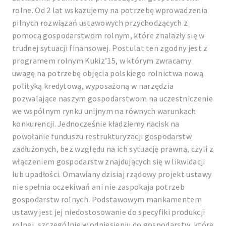
rolne. Od 2 lat wskazujemy na potrzebę wprowadzenia
pilnych rozwiązań ustawowych przychodzących z
pomocą gospodarstwom rolnym, które znalazły się w
trudnej sytuacji finansowej. Postulat ten zgodny jest z
programem rolnym Kukiz’15, w którym zwracamy
uwagę na potrzebę objęcia polskiego rolnictwa nową
polityką kredytową, wyposażoną w narzędzia
pozwalające naszym gospodarstwom na uczestniczenie
we wspólnym rynku unijnym na równych warunkach
konkurencji. Jednocześnie kładziemy nacisk na
powołanie funduszu restrukturyzacji gospodarstw
zadłużonych, bez względu na ich sytuację prawną, czyli z
włączeniem gospodarstw znajdujących się w likwidacji
lub upadłości. Omawiany dzisiaj rządowy projekt ustawy
nie spełnia oczekiwań ani nie zaspokaja potrzeb
gospodarstw rolnych. Podstawowym mankamentem
ustawy jest jej niedostosowanie do specyfiki produkcji
rolnej, szczególnie w odniesieniu do gospodarstw, które