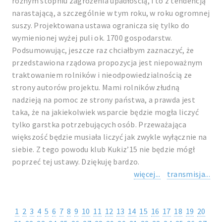
różnym stopniu zagrożenia upadłością, i to z tendencją
narastającą, a szczególnie w tym roku, w roku ogromnej
suszy. Projektowana ustawa ogranicza się tylko do
wymienionej wyżej puli ok. 1700 gospodarstw.
Podsumowując, jeszcze raz chciałbym zaznaczyć, że
przedstawiona rządowa propozycja jest niepoważnym
traktowaniem rolników i nieodpowiedzialnością ze
strony autorów projektu. Mami rolników złudną
nadzieją na pomoc ze strony państwa, a prawda jest
taka, że na jakiekolwiek wsparcie będzie mogła liczyć
tylko garstka potrzebujących osób. Przeważająca
większość będzie musiała liczyć jak zwykle wyłącznie na
siebie. Z tego powodu klub Kukiz’15 nie będzie mógł
poprzeć tej ustawy. Dziękuję bardzo.
więcej...
transmisja...
1
2
3
4
5
6
7
8
9
10
11
12
13
14
15
16
17
18
19
20