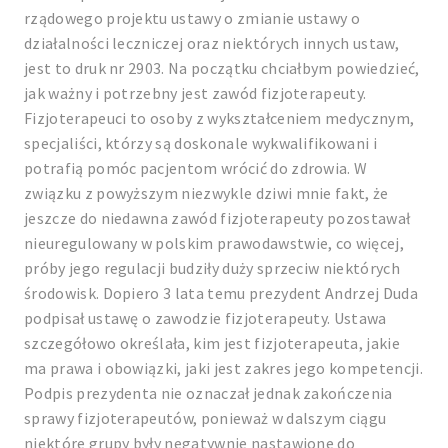
rządowego projektu ustawy o zmianie ustawy o
działalności leczniczej oraz niektórych innych ustaw,
jest to druk nr 2903. Na początku chciałbym powiedzieć,
jak ważny i potrzebny jest zawód fizjoterapeuty.
Fizjoterapeuci to osoby z wykształceniem medycznym,
specjaliści, którzy są doskonale wykwalifikowani i
potrafią pomóc pacjentom wrócić do zdrowia. W
związku z powyższym niezwykle dziwi mnie fakt, że
jeszcze do niedawna zawód fizjoterapeuty pozostawał
nieuregulowany w polskim prawodawstwie, co więcej,
próby jego regulacji budziły duży sprzeciw niektórych
środowisk. Dopiero 3 lata temu prezydent Andrzej Duda
podpisał ustawę o zawodzie fizjoterapeuty. Ustawa
szczegółowo określała, kim jest fizjoterapeuta, jakie
ma prawa i obowiązki, jaki jest zakres jego kompetencji.
Podpis prezydenta nie oznaczał jednak zakończenia
sprawy fizjoterapeutów, ponieważ w dalszym ciągu
niektóre grupy były negatywnie nastawione do