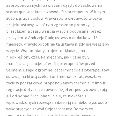
zaproponowanych rozwiązań i dążyły do zachowania
status quo w zakresie zawodu fizjoterapeuty. W lutym
2016 r. grupa posłów Prawa i Sprawiedliwości złożyła
projekt ustawy, w którym zgłoszono propozycję
przedłużenia czasu wejścia w życie podpisanej przez
prezydenta Andrzeja Dudę ustawy o dodatkowe 18
miesięcy. Prawdopodobnie ta ustawa nigdy nie weszłaby
w życie. Wspomniany projekt odkładał ją na
nieokreślony czas. Pamiętamy, jak liczne były
manifestacje pacjentów i fizjoterapeutów przed
Sejmem. Dzięki ogromnej determinacji fizjoterapeutów
ustawa, na którą czekali oni niemal 28 lat, weszła w
życie w początkowo proponowanym terminie. Mimo iż
regulacje dotyczące zawodu fizjoterapeuty obowiązują
już od ponad 2 lat, okazuje się, że niektóre z
wprowadzonych rozwiązań działają na niekorzyść osób
wykonujących zawód fizjoterapeuty. Dotyczy to
regulacji odnoszących się do formy wykonywania