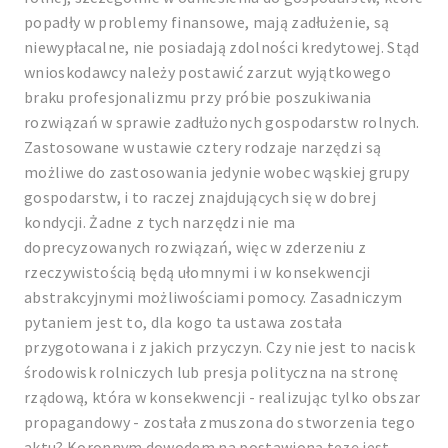
popadły w problemy finansowe, mają zadłużenie, są
niewypłacalne, nie posiadają zdolności kredytowej. Stąd
wnioskodawcy należy postawić zarzut wyjątkowego
braku profesjonalizmu przy próbie poszukiwania
rozwiązań w sprawie zadłużonych gospodarstw rolnych.
Zastosowane w ustawie cztery rodzaje narzędzi są
możliwe do zastosowania jedynie wobec wąskiej grupy
gospodarstw, i to raczej znajdujących się w dobrej
kondycji. Żadne z tych narzędzi nie ma
doprecyzowanych rozwiązań, więc w zderzeniu z
rzeczywistością będą ułomnymi i w konsekwencji
abstrakcyjnymi możliwościami pomocy. Zasadniczym
pytaniem jest to, dla kogo ta ustawa została
przygotowana i z jakich przyczyn. Czy nie jest to nacisk
środowisk rolniczych lub presja polityczna na stronę
rządową, która w konsekwencji - realizując tylko obszar
propagandowy - została zmuszona do stworzenia tego
aktu? Koronnym dowodem na postawioną tezę jest