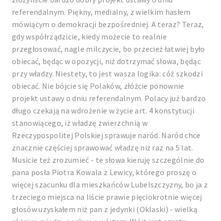
referendalnym. Piękny, medialny, z wielkim hasłem
mówiącym o demokracji bezpośredniej. A teraz? Teraz,
gdy współrządzicie, kiedy możecie to realnie
przegłosować, nagle milczycie, bo przecież łatwiej było
obiecać, będąc w opozycji, niż dotrzymać słowa, będąc
przy władzy. Niestety, to jest wasza logika: cóż szkodzi
obiecać. Nie bójcie się Polaków, złóżcie ponownie
projekt ustawy o dniu referendalnym. Polacy już bardzo
długo czekają na wdrożenie w życie art. 4 konstytucji
stanowiącego, iż władzę zwierzchnią w
Rzeczypospolitej Polskiej sprawuje naród. Naród chce
znacznie częściej sprawować władzę niż raz na 5 lat.
Musicie też zrozumieć - te słowa kieruję szczególnie do
pana posła Piotra Kowala z Lewicy, którego proszę o
więcej szacunku dla mieszkańców Lubelszczyzny, bo ja z
trzeciego miejsca na liście prawie pięciokrotnie więcej
głosów uzyskałem niż pan z jedynki (Oklaski) - wielką