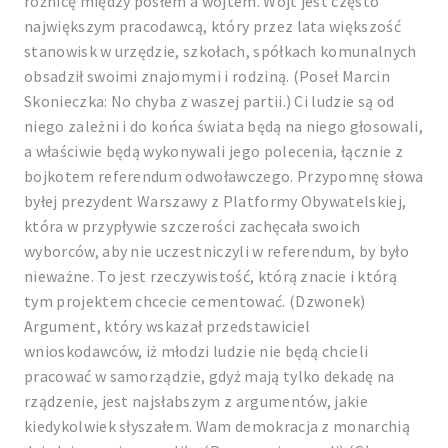
różnicę między posłem a wójtem. Wójt jest często
największym pracodawcą, który przez lata większość
stanowisk w urzędzie, szkołach, spółkach komunalnych
obsadził swoimi znajomymi i rodziną. (Poseł Marcin
Skonieczka: No chyba z waszej partii.) Ci ludzie są od
niego zależni i do końca świata będą na niego głosowali,
a właściwie będą wykonywali jego polecenia, łącznie z
bojkotem referendum odwoławczego. Przypomnę słowa
byłej prezydent Warszawy z Platformy Obywatelskiej,
która w przypływie szczerości zachęcała swoich
wyborców, aby nie uczestniczyli w referendum, by było
nieważne. To jest rzeczywistość, którą znacie i którą
tym projektem chcecie cementować. (Dzwonek)
Argument, który wskazał przedstawiciel
wnioskodawców, iż młodzi ludzie nie będą chcieli
pracować w samorządzie, gdyż mają tylko dekadę na
rządzenie, jest najsłabszym z argumentów, jakie
kiedykolwiek słyszałem. Wam demokracja z monarchią