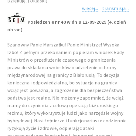
Dziękuję. (Oklaski)
więcej...
transmisja...
Posiedzenie nr 40 w dniu 12-09-2025 (4. dzień
obrad)
Szanowny Panie Marszałku! Panie Ministrze! Wysoka
Izbo! Z pełnym przekonaniem popieram wniosek Rady
Ministrów o przedłużenie czasowego ograniczenia
prawa do składania wniosków o udzielenie ochrony
międzynarodowej na granicy z Białorusią. To decyzja
konieczna i odpowiedzialna, bo sytuacja na granicy
wciąż jest poważna, a zagrożenie dla bezpieczeństwa
państwa jest realne. Nie możemy zapomnieć, że wciąż
mamy do czynienia z celową operacją białoruskiego
reżimu, który wykorzystuje ludzi jako narzędzie wojny
hybrydowej. Nasi żołnierze i funkcjonariusze codziennie
ryzykują życie i zdrowie, odpierając ataki
przeprowadzane kamieniami, konarami, a nawet