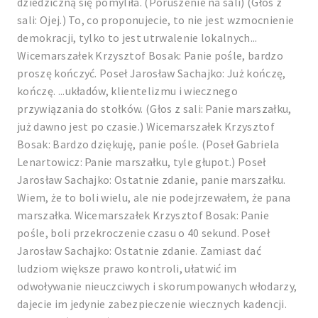
dziedziczną się pomyliła. (Poruszenie na sali) (Głos z
sali: Ojej.) To, co proponujecie, to nie jest wzmocnienie
demokracji, tylko to jest utrwalenie lokalnych...
Wicemarszałek Krzysztof Bosak: Panie pośle, bardzo
proszę kończyć. Poseł Jarosław Sachajko: Już kończę,
kończę. ...układów, klientelizmu i wiecznego
przywiązania do stołków. (Głos z sali: Panie marszałku,
już dawno jest po czasie.) Wicemarszałek Krzysztof
Bosak: Bardzo dziękuję, panie pośle. (Poseł Gabriela
Lenartowicz: Panie marszałku, tyle głupot.) Poseł
Jarosław Sachajko: Ostatnie zdanie, panie marszałku.
Wiem, że to boli wielu, ale nie podejrzewałem, że pana
marszałka. Wicemarszałek Krzysztof Bosak: Panie
pośle, boli przekroczenie czasu o 40 sekund. Poseł
Jarosław Sachajko: Ostatnie zdanie. Zamiast dać
ludziom większe prawo kontroli, ułatwić im
odwoływanie nieuczciwych i skorumpowanych włodarzy,
dajecie im jedynie zabezpieczenie wiecznych kadencji.