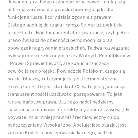
dowodem przebiegu czynności procesowej i najlepszą
ochroną zarówno dla przesłuchiwanego, jak i dla
funkcjonariusza, który działa zgodnie z prawem.
Dlatego apeluję do rządu i całego Sejmu: uzupełnijcie
projekt o te dwie fundamentalne gwarancje, czyli pełne
prawo świadka do obecności pełnomocnika oraz
obowiązek nagrywania przesłuchań. Te dwa rozwiązania
były w projekcie złożonym przez Wolnych Republikanów
i Prawo i Sprawiedliwość, ale koalicja rządząca
odwróciła ten projekt. Powiedzcie Polakom, czego się
boicie. Dlaczego utrzymujecie postkomunistyczne
rozwiązanie? To jest standard XXI w. To jest gwarancja
transparentności i uczciwości postępowania. To jest
realne państwo prawa. Bez tego nadal będziemy
skazani na uznaniowość i relikty myślenia z czasów, gdy
obywatel miał mniej praw niż średniowieczny chłop
pańszczyźniany. Wysoka Izbo! Apeluję: jest okazja, jest
zmiana Kodeksu postępowania karnego, bądźcie