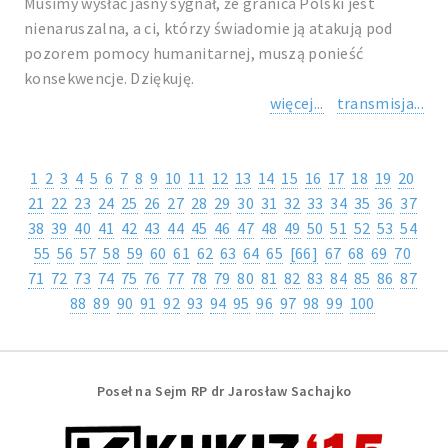
Musimy wysłać jasny sygnał, że granica Polski jest
nienaruszalna, a ci, którzy świadomie ją atakują pod
pozorem pomocy humanitarnej, muszą ponieść
konsekwencje. Dziękuję.
więcej...
transmisja...
1
2
3
4
5
6
7
8
9
10
11
12
13
14
15
16
17
18
19
20
21
22
23
24
25
26
27
28
29
30
31
32
33
34
35
36
37
38
39
40
41
42
43
44
45
46
47
48
49
50
51
52
53
54
55
56
57
58
59
60
61
62
63
64
65
[66]
67
68
69
70
71
72
73
74
75
76
77
78
79
80
81
82
83
84
85
86
87
88
89
90
91
92
93
94
95
96
97
98
99
100
Poseł na Sejm RP dr Jarosław Sachajko