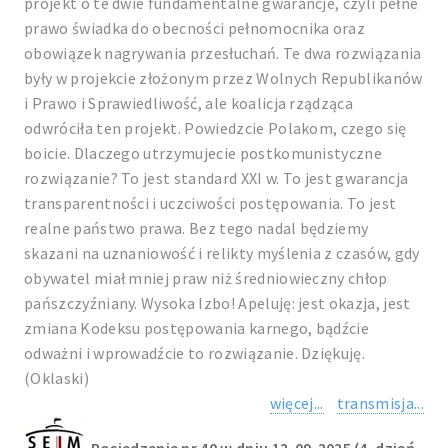
projekt o te dwie fundamentalne gwarancje, czyli pełne
prawo świadka do obecności pełnomocnika oraz
obowiązek nagrywania przesłuchań. Te dwa rozwiązania
były w projekcie złożonym przez Wolnych Republikanów
i Prawo i Sprawiedliwość, ale koalicja rządząca
odwróciła ten projekt. Powiedzcie Polakom, czego się
boicie. Dlaczego utrzymujecie postkomunistyczne
rozwiązanie? To jest standard XXI w. To jest gwarancja
transparentności i uczciwości postępowania. To jest
realne państwo prawa. Bez tego nadal będziemy
skazani na uznaniowość i relikty myślenia z czasów, gdy
obywatel miał mniej praw niż średniowieczny chłop
pańszczyźniany. Wysoka Izbo! Apeluję: jest okazja, jest
zmiana Kodeksu postępowania karnego, bądźcie
odważni i wprowadźcie to rozwiązanie. Dziękuję.
(Oklaski)
więcej...
transmisja...