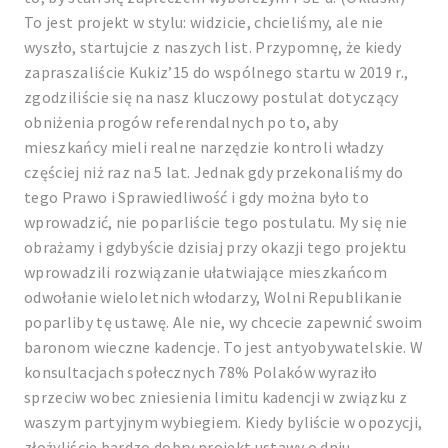
To jest projekt w stylu: widzicie, chcieliśmy, ale nie
wyszło, startujcie z naszych list. Przypomnę, że kiedy
zapraszaliście Kukiz’15 do wspólnego startu w 2019 r.,
zgodziliście się na nasz kluczowy postulat dotyczący
obniżenia progów referendalnych po to, aby
mieszkańcy mieli realne narzędzie kontroli władzy
częściej niż raz na 5 lat. Jednak gdy przekonaliśmy do
tego Prawo i Sprawiedliwość i gdy można było to
wprowadzić, nie poparliście tego postulatu. My się nie
obrażamy i gdybyście dzisiaj przy okazji tego projektu
wprowadzili rozwiązanie ułatwiające mieszkańcom
odwołanie wieloletnich włodarzy, Wolni Republikanie
poparliby tę ustawę. Ale nie, wy chcecie zapewnić swoim
baronom wieczne kadencje. To jest antyobywatelskie. W
konsultacjach społecznych 78% Polaków wyraziło
sprzeciw wobec zniesienia limitu kadencji w związku z
waszym partyjnym wybiegiem. Kiedy byliście w opozycji,
złożyliście bardzo dobry projekt ustawy o dniu