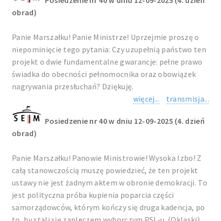
Posiedzenie nr 40 w dniu 12-09-2025 (4. dzień
obrad)
Panie Marszałku! Panie Ministrze! Uprzejmie proszę o
niepominięcie tego pytania: Czy uzupełnią państwo ten
projekt o dwie fundamentalne gwarancje: pełne prawo
świadka do obecności pełnomocnika oraz obowiązek
nagrywania przesłuchań? Dziękuję.
więcej...
transmisja...
Posiedzenie nr 40 w dniu 12-09-2025 (4. dzień
obrad)
Panie Marszałku! Panowie Ministrowie! Wysoka Izbo! Z
całą stanowczością muszę powiedzieć, że ten projekt
ustawy nie jest żadnym aktem w obronie demokracji. To
jest polityczna próba kupienia poparcia części
samorządowców, którym kończy się druga kadencja, po
to, by stali się zapleczem wyborczym PSL-u. (Oklaski)