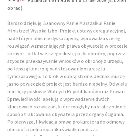
Posiedzenie nr 40 w dniu 12-09-2025 (4. dzień
obrad)
Bardzo dziękuję. Szanowny Panie Marszałku! Panie
Ministrze! Wysoka Izbo! Projekt ustawy deregulacyjnej,
nad którym obecnie dyskutujemy, wprowadza szereg
rozwiązań wzmacniających prawa obywatela w procesie
karnym - od łatwiejszego dostępu do obrońcy, poprzez
szybsze przekazywanie wniosków o obrońcę z urzędu,
po lepszą kontrolę nad stosowaniem aresztu
tymczasowego. To krok w dobrą stronę. Jednak muszę
jasno powiedzieć: projekt jest bardzo niepełny. Od wielu
miesięcy posłowie Wolnych Republikanów oraz Prawa i
Sprawiedliwości apelują o wprowadzenie dwóch
kluczowych rozwiązań, które mogłyby na stałe zmienić
sposób traktowania obywatela przez organy ścigania.
Po pierwsze, likwidacja prawa prokuratora do odmowy
obecności pełnomocnika świadka podczas