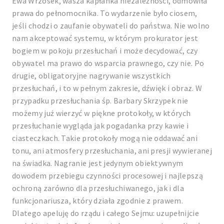
Ewa Wrzosek, wasza kapłanka niezależności, odmówiła
prawa do pełnomocnika. To wydarzenie było ciosem,
jeśli chodzi o zaufanie obywateli do państwa. Nie wolno
nam akceptować systemu, w którym prokurator jest
bogiem w pokoju przesłuchań i może decydować, czy
obywatel ma prawo do wsparcia prawnego, czy nie. Po
drugie, obligatoryjne nagrywanie wszystkich
przesłuchań, i to w pełnym zakresie, dźwięk i obraz. W
przypadku przesłuchania śp. Barbary Skrzypek nie
możemy już wierzyć w piękne protokoły, w których
przesłuchanie wygląda jak pogadanka przy kawie i
ciasteczkach. Takie protokoły mogą nie oddawać ani
tonu, ani atmosfery przesłuchania, ani presji wywieranej
na świadka. Nagranie jest jedynym obiektywnym
dowodem przebiegu czynności procesowej i najlepszą
ochroną zarówno dla przesłuchiwanego, jak i dla
funkcjonariusza, który działa zgodnie z prawem.
Dlatego apeluję do rządu i całego Sejmu: uzupełnijcie