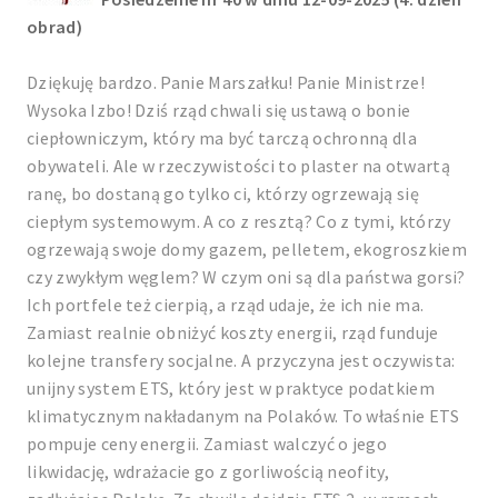
obrad)
Dziękuję bardzo. Panie Marszałku! Panie Ministrze!
Wysoka Izbo! Dziś rząd chwali się ustawą o bonie
ciepłowniczym, który ma być tarczą ochronną dla
obywateli. Ale w rzeczywistości to plaster na otwartą
ranę, bo dostaną go tylko ci, którzy ogrzewają się
ciepłym systemowym. A co z resztą? Co z tymi, którzy
ogrzewają swoje domy gazem, pelletem, ekogroszkiem
czy zwykłym węglem? W czym oni są dla państwa gorsi?
Ich portfele też cierpią, a rząd udaje, że ich nie ma.
Zamiast realnie obniżyć koszty energii, rząd funduje
kolejne transfery socjalne. A przyczyna jest oczywista:
unijny system ETS, który jest w praktyce podatkiem
klimatycznym nakładanym na Polaków. To właśnie ETS
pompuje ceny energii. Zamiast walczyć o jego
likwidację, wdrażacie go z gorliwością neofity,