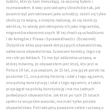
ludźmi, którzy tam mieszkają. Ja wczoraj byłem i
rozmawiałem. A więc potraktujmy Ukraińców tak, jak
powinni być potraktowani jako uchodźcy. Jeżeli się tylko
skończy ta wojna, a miejmy nadzieję, że się skończy
wkrótce, to wtedy potraktujemy ich jako migrantów,
migrantów ekonomicznych. W tej chwili są uchodźcami.
I do kolegów z Prawa i Sprawiedliwości. (Dzwonek)
Złożyliście kilka poprawek dotyczących obywatelstwa,
odbierania obywatelstwa. Szanowni koledzy, tego się
nie robi po łebkach. To ma być oddzielna ustawa, w
której mówimy, że obywatelem jest ktoś, kto jest w
Polsce 10 lat, a ja uważam, że 15 lat, zna język polski na
poziomie C1, zna polską historię i zdał z tego egzamin,
zna polską konstytucję i zdał z tego egzamin, a także
przysięgał na polską konstytucję i nie ma żadnych
podwójnych obywatelstw. Jak ktoś po tych 15 latach
spełni te wszystkie warunki, ma mieć tylko polskie
obywatelstwo. Potraktujmy poważnie siebie i ustawę o