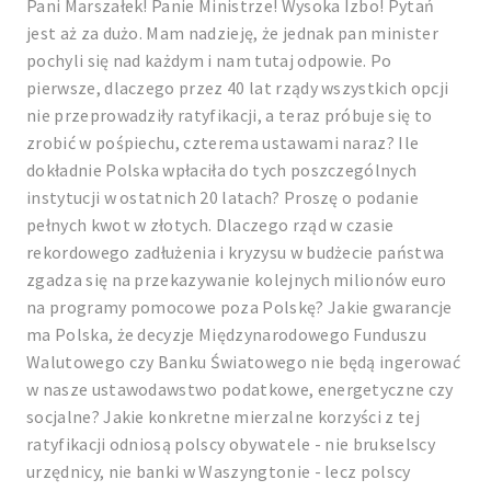
Pani Marszałek! Panie Ministrze! Wysoka Izbo! Pytań
jest aż za dużo. Mam nadzieję, że jednak pan minister
pochyli się nad każdym i nam tutaj odpowie. Po
pierwsze, dlaczego przez 40 lat rządy wszystkich opcji
nie przeprowadziły ratyfikacji, a teraz próbuje się to
zrobić w pośpiechu, czterema ustawami naraz? Ile
dokładnie Polska wpłaciła do tych poszczególnych
instytucji w ostatnich 20 latach? Proszę o podanie
pełnych kwot w złotych. Dlaczego rząd w czasie
rekordowego zadłużenia i kryzysu w budżecie państwa
zgadza się na przekazywanie kolejnych milionów euro
na programy pomocowe poza Polskę? Jakie gwarancje
ma Polska, że decyzje Międzynarodowego Funduszu
Walutowego czy Banku Światowego nie będą ingerować
w nasze ustawodawstwo podatkowe, energetyczne czy
socjalne? Jakie konkretne mierzalne korzyści z tej
ratyfikacji odniosą polscy obywatele - nie brukselscy
urzędnicy, nie banki w Waszyngtonie - lecz polscy