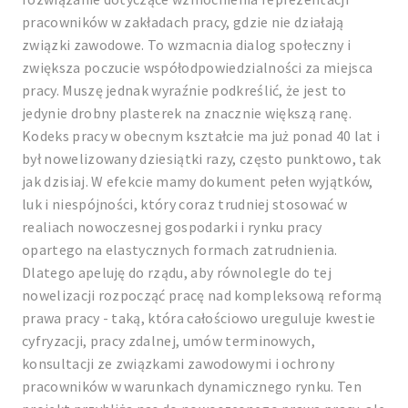
pracowników w zakładach pracy, gdzie nie działają
związki zawodowe. To wzmacnia dialog społeczny i
zwiększa poczucie współodpowiedzialności za miejsca
pracy. Muszę jednak wyraźnie podkreślić, że jest to
jedynie drobny plasterek na znacznie większą ranę.
Kodeks pracy w obecnym kształcie ma już ponad 40 lat i
był nowelizowany dziesiątki razy, często punktowo, tak
jak dzisiaj. W efekcie mamy dokument pełen wyjątków,
luk i niespójności, który coraz trudniej stosować w
realiach nowoczesnej gospodarki i rynku pracy
opartego na elastycznych formach zatrudnienia.
Dlatego apeluję do rządu, aby równolegle do tej
nowelizacji rozpocząć pracę nad kompleksową reformą
prawa pracy - taką, która całościowo ureguluje kwestie
cyfryzacji, pracy zdalnej, umów terminowych,
konsultacji ze związkami zawodowymi i ochrony
pracowników w warunkach dynamicznego rynku. Ten