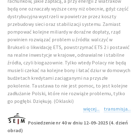
rachunków, jakie zapłacą, a przy energii z wiatraków
będą one oznaczały wyższe ceny niż obecnie, gdyż część
dystrybucyjna wystrzeli w powietrze przez koszty
przebudowy sieci oraz stabilizacji systemu. Zamiast
pompować kolejne miliardy w doraźne dopłaty, rząd
powinien rozwiązać problem u źródła: walczyć w
Brukseli o likwidację ETS, powstrzymać ETS 2 i postawić
na realne inwestycje w krajowe, odnawialne i stabilne
źródła, czyli biogazownie. Tylko wtedy Polacy nie będą
musieli czekać na kolejne bony i łatać dziur w domowych
budżetach kredytami zaciąganymi na przyszłe
pokolenie. Ta ustawa to nie jest pomoc, to jest kolejne
zadłużanie Polski, które nie rozwiąże problemu, tylko
go pogłębi. Dziękuję. (Oklaski)
więcej...
transmisja...
Posiedzenie nr 40 w dniu 12-09-2025 (4. dzień
obrad)