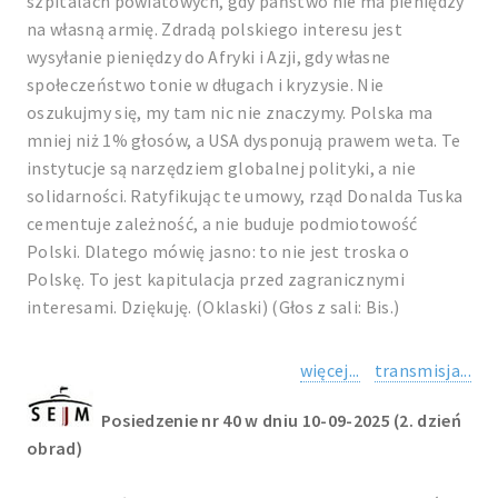
szpitalach powiatowych, gdy państwo nie ma pieniędzy
na własną armię. Zdradą polskiego interesu jest
wysyłanie pieniędzy do Afryki i Azji, gdy własne
społeczeństwo tonie w długach i kryzysie. Nie
oszukujmy się, my tam nic nie znaczymy. Polska ma
mniej niż 1% głosów, a USA dysponują prawem weta. Te
instytucje są narzędziem globalnej polityki, a nie
solidarności. Ratyfikując te umowy, rząd Donalda Tuska
cementuje zależność, a nie buduje podmiotowość
Polski. Dlatego mówię jasno: to nie jest troska o
Polskę. To jest kapitulacja przed zagranicznymi
interesami. Dziękuję. (Oklaski) (Głos z sali: Bis.)
więcej...
transmisja...
Posiedzenie nr 40 w dniu 10-09-2025 (2. dzień
obrad)