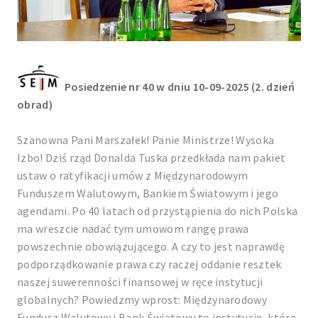
Posiedzenie nr 40 w dniu 10-09-2025 (2. dzień
obrad)
Szanowna Pani Marszałek! Panie Ministrze! Wysoka
Izbo! Dziś rząd Donalda Tuska przedkłada nam pakiet
ustaw o ratyfikacji umów z Międzynarodowym
Funduszem Walutowym, Bankiem Światowym i jego
agendami. Po 40 latach od przystąpienia do nich Polska
ma wreszcie nadać tym umowom rangę prawa
powszechnie obowiązującego. A czy to jest naprawdę
podporządkowanie prawa czy raczej oddanie resztek
naszej suwerenności finansowej w ręce instytucji
globalnych? Powiedzmy wprost: Międzynarodowy
Fundusz Walutowy i Bank Światowy to instytucje, które