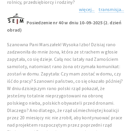
rolnicy, przedsiębiorcy i rodziny?
więcej...
transmisja...
Posiedzenie nr 40 w dniu 10-09-2025 (2. dzień
obrad)
Szanowna Pani Marszałek! Wysoka Izbo! Dzisiaj rano
zadzwoniła do mnie żona, która ze strachem w głosie
zapytała, co się dzieje. Całą noc latały nad Zamościem
samoloty, natomiast rano żona otrzymała komunikat:
zostań w domu. Zapytała: Czy mam zostać w domu, czy
iść do pracy? Szanowni państwo, co się okazało później?
W dniu dzisiejszym rano polski rząd pokazał, że
jesteśmy totalnie nieprzygotowani na obronę
polskiego nieba, polskich obywateli przed dronami.
Dlaczego? Ano dlatego, że rząd uśmiechniętej koalicji
przez 20 miesięcy nic nie zrobił, aby kontynuować prace
nad projektem rozpoczętym przez poprzedni rząd