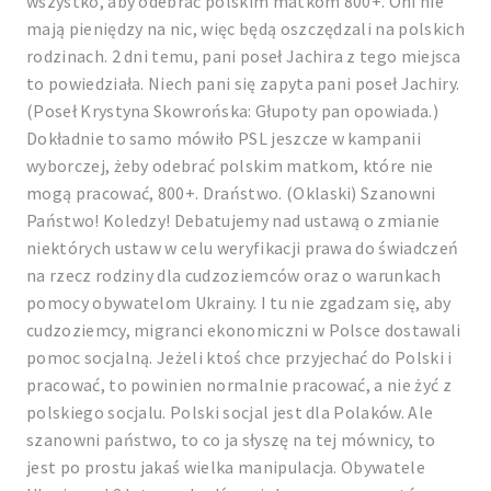
wszystko, aby odebrać polskim matkom 800+. Oni nie
mają pieniędzy na nic, więc będą oszczędzali na polskich
rodzinach. 2 dni temu, pani poseł Jachira z tego miejsca
to powiedziała. Niech pani się zapyta pani poseł Jachiry.
(Poseł Krystyna Skowrońska: Głupoty pan opowiada.)
Dokładnie to samo mówiło PSL jeszcze w kampanii
wyborczej, żeby odebrać polskim matkom, które nie
mogą pracować, 800+. Draństwo. (Oklaski) Szanowni
Państwo! Koledzy! Debatujemy nad ustawą o zmianie
niektórych ustaw w celu weryfikacji prawa do świadczeń
na rzecz rodziny dla cudzoziemców oraz o warunkach
pomocy obywatelom Ukrainy. I tu nie zgadzam się, aby
cudzoziemcy, migranci ekonomiczni w Polsce dostawali
pomoc socjalną. Jeżeli ktoś chce przyjechać do Polski i
pracować, to powinien normalnie pracować, a nie żyć z
polskiego socjalu. Polski socjal jest dla Polaków. Ale
szanowni państwo, to co ja słyszę na tej mównicy, to
jest po prostu jakaś wielka manipulacja. Obywatele