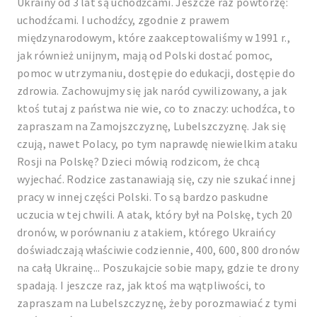
Ukrainy od 3 lat są uchodźcami. Jeszcze raz powtórzę:
uchodźcami. I uchodźcy, zgodnie z prawem
międzynarodowym, które zaakceptowaliśmy w 1991 r.,
jak również unijnym, mają od Polski dostać pomoc,
pomoc w utrzymaniu, dostępie do edukacji, dostępie do
zdrowia. Zachowujmy się jak naród cywilizowany, a jak
ktoś tutaj z państwa nie wie, co to znaczy: uchodźca, to
zapraszam na Zamojszczyznę, Lubelszczyznę. Jak się
czują, nawet Polacy, po tym naprawdę niewielkim ataku
Rosji na Polskę? Dzieci mówią rodzicom, że chcą
wyjechać. Rodzice zastanawiają się, czy nie szukać innej
pracy w innej części Polski. To są bardzo paskudne
uczucia w tej chwili. A atak, który był na Polskę, tych 20
dronów, w porównaniu z atakiem, którego Ukraińcy
doświadczają właściwie codziennie, 400, 600, 800 dronów
na całą Ukrainę... Poszukajcie sobie mapy, gdzie te drony
spadają. I jeszcze raz, jak ktoś ma wątpliwości, to
zapraszam na Lubelszczyznę, żeby porozmawiać z tymi