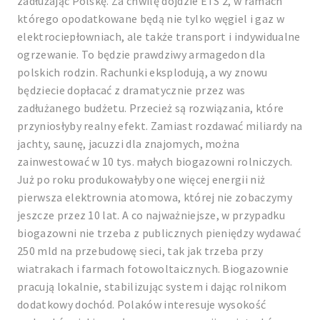
zadłużając Polskę. Za chwilę dojdzie ETS 2, w ramach
którego opodatkowane będą nie tylko węgiel i gaz w
elektrociepłowniach, ale także transport i indywidualne
ogrzewanie. To będzie prawdziwy armagedon dla
polskich rodzin. Rachunki eksplodują, a wy znowu
będziecie dopłacać z dramatycznie przez was
zadłużanego budżetu. Przecież są rozwiązania, które
przyniosłyby realny efekt. Zamiast rozdawać miliardy na
jachty, saunę, jacuzzi dla znajomych, można
zainwestować w 10 tys. małych biogazowni rolniczych.
Już po roku produkowałyby one więcej energii niż
pierwsza elektrownia atomowa, której nie zobaczymy
jeszcze przez 10 lat. A co najważniejsze, w przypadku
biogazowni nie trzeba z publicznych pieniędzy wydawać
250 mld na przebudowę sieci, tak jak trzeba przy
wiatrakach i farmach fotowoltaicznych. Biogazownie
pracują lokalnie, stabilizując system i dając rolnikom
dodatkowy dochód. Polaków interesuje wysokość