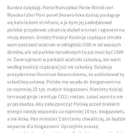
Bardzo dziękuję. Panie Marszałku! Panie Ministrze!
Wysoka Izbo! Pani poseł Skowrońska dzisiaj posługuje
się katolickimi strofami, a ja bym jej zadedykował
polskie przysłowie: ubrał się diabeł w ornat i ogonem na
mszę dzwoni. Drodzy Polacy! Koalicja rządząca chciała
wam postawić wiatraki w odległości 500 m od waszych
domów, ale od parków narodowych to już musi być 1500
m. Zwierzątkom w parkach wiatraki szkodzą, ale wam
według koalicji rządzącej już nie szkodzą. Dziękuję
prezydentowi Karolowi Nawrockiemu, że zablokował tę
szkodliwą ustawę. Polska ma wsadu do biogazowni na
co najmniej 15 tys. małych biogazowni. Niestety dzisiaj
ten wsad gnije i emituje CO2 i metan. Jakoś wam to nie
przeszkadza. Aby zabezpieczyć Polskę przed brakiem
energii należy wspomóc co najmniej 10 tys. biogazowni,
a nie kilka. Pan minister 2 dni temu chwalił się, że będzie
wsparcie dla biogazowni. Uprzejmie proszę