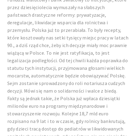
przez dziesięciolecia wymuszały na słabszych
państwach drastyczne reformy: prywatyzacje,
deregulacje, likwidacje wsparcia dla rolnictwa i
przemysłu. Polska już to przerabiała. To były recepty,
które kosztowały nas setki tysięcy miejsc pracy w latach
90., a dziś rząd chce, żeby ich decyzje miały moc prawnie
wiążącą w Polsce. To nie jest ratyfikacja, to jest
legalizacja podległości. Od tej chwili każda poprawka do
statutu tych instytucji, przyjmowana głosami wielkich
mocarstw, automatycznie będzie obowiązywać Polskę.
Sejm zostanie sprowadzony do roli notariusza cudzych
decyzji. Mówi się nam o solidarności i walce z biedą.
Fakty są jednak takie, że Polska już wpłaca dziesiątki
milionów euro na programy międzynarodowe i
stowarzyszenie rozwoju. Kolejne 18,7 mld euro
rozpisano na 9 lat i to w czasie, gdy rolnicy bankrutują,
gdy dzieci tracą dostęp do pediatrów w likwidowanych