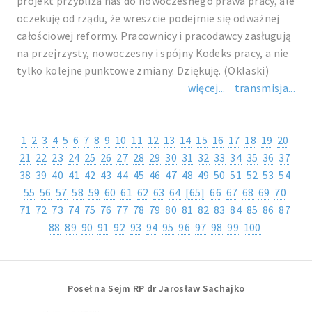
projekt przybliża nas do nowoczesnego prawa pracy, ale
oczekuję od rządu, że wreszcie podejmie się odważnej
całościowej reformy. Pracownicy i pracodawcy zasługują
na przejrzysty, nowoczesny i spójny Kodeks pracy, a nie
tylko kolejne punktowe zmiany. Dziękuję. (Oklaski)
więcej...
transmisja...
1
2
3
4
5
6
7
8
9
10
11
12
13
14
15
16
17
18
19
20
21
22
23
24
25
26
27
28
29
30
31
32
33
34
35
36
37
38
39
40
41
42
43
44
45
46
47
48
49
50
51
52
53
54
55
56
57
58
59
60
61
62
63
64
[65]
66
67
68
69
70
71
72
73
74
75
76
77
78
79
80
81
82
83
84
85
86
87
88
89
90
91
92
93
94
95
96
97
98
99
100
Poseł na Sejm RP dr Jarosław Sachajko