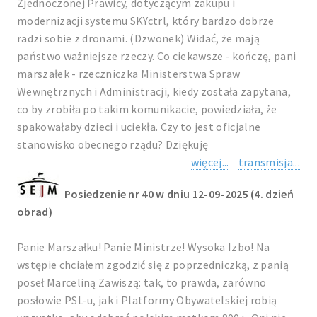
Zjednoczonej Prawicy, dotyczącym zakupu i
modernizacji systemu SKYctrl, który bardzo dobrze
radzi sobie z dronami. (Dzwonek) Widać, że mają
państwo ważniejsze rzeczy. Co ciekawsze - kończę, pani
marszałek - rzeczniczka Ministerstwa Spraw
Wewnętrznych i Administracji, kiedy została zapytana,
co by zrobiła po takim komunikacie, powiedziała, że
spakowałaby dzieci i uciekła. Czy to jest oficjalne
stanowisko obecnego rządu? Dziękuję
więcej...
transmisja...
Posiedzenie nr 40 w dniu 12-09-2025 (4. dzień
obrad)
Panie Marszałku! Panie Ministrze! Wysoka Izbo! Na
wstępie chciałem zgodzić się z poprzedniczką, z panią
poseł Marceliną Zawiszą: tak, to prawda, zarówno
posłowie PSL-u, jak i Platformy Obywatelskiej robią