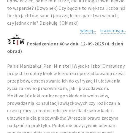
upowiedzieć, panie ministrze, dla ilu biogazowni będzie
to wsparcie? (Dzwonek) Czy będzie to większa liczba niż
liczba jachtów, saun i jacuzzi, które państwo wsparli,
czy jednak nie? Dziękuję. (Oklaski)
więcej...
transmisja...
Posiedzenie nr 40 w dniu 12-09-2025 (4. dzień
obrad)
Panie Marszałku! Pani Minister! Wysoka Izbo! Omawiany
projekt to dobry krok w kierunku uporządkowania części
przepisów, dostosowania ich do cyfryzacji i ułatwienia
życia zarówno pracownikom, jak i pracodawcom.
Możliwość elektronicznego składania wniosków,
prowadzenia konsultacji związkowych czy rozliczania
czasu pracy to realne odciążenie dla działów kadr i
ułatwienie dla pracowników. Wreszcie prawo zaczyna
nadążać za praktyką. Podobnie pozytywnie oceniam
rozwiązanie dotyczące wzmocnienia reprezentacji