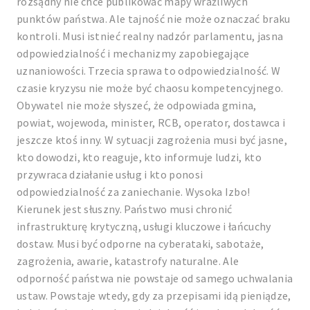
rozsądny nie chce publikować mapy wrażliwych
punktów państwa. Ale tajność nie może oznaczać braku
kontroli. Musi istnieć realny nadzór parlamentu, jasna
odpowiedzialność i mechanizmy zapobiegające
uznaniowości. Trzecia sprawa to odpowiedzialność. W
czasie kryzysu nie może być chaosu kompetencyjnego.
Obywatel nie może słyszeć, że odpowiada gmina,
powiat, wojewoda, minister, RCB, operator, dostawca i
jeszcze ktoś inny. W sytuacji zagrożenia musi być jasne,
kto dowodzi, kto reaguje, kto informuje ludzi, kto
przywraca działanie usług i kto ponosi
odpowiedzialność za zaniechanie. Wysoka Izbo!
Kierunek jest słuszny. Państwo musi chronić
infrastrukturę krytyczną, usługi kluczowe i łańcuchy
dostaw. Musi być odporne na cyberataki, sabotaże,
zagrożenia, awarie, katastrofy naturalne. Ale
odporność państwa nie powstaje od samego uchwalania
ustaw. Powstaje wtedy, gdy za przepisami idą pieniądze,