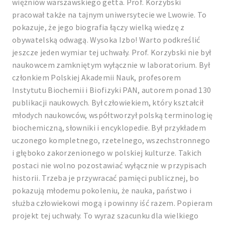
więźniów warszawskiego getta. Prof. Korzybski
pracował także na tajnym uniwersytecie we Lwowie. To
pokazuje, że jego biografia łączy wielką wiedzę z
obywatelską odwagą. Wysoka Izbo! Warto podkreślić
jeszcze jeden wymiar tej uchwały. Prof. Korzybski nie był
naukowcem zamkniętym wyłącznie w laboratorium. Był
członkiem Polskiej Akademii Nauk, profesorem
Instytutu Biochemii i Biofizyki PAN, autorem ponad 130
publikacji naukowych. Był człowiekiem, który kształcił
młodych naukowców, współtworzył polską terminologię
biochemiczną, słowniki i encyklopedie. Był przykładem
uczonego kompletnego, rzetelnego, wszechstronnego
i głęboko zakorzenionego w polskiej kulturze. Takich
postaci nie wolno pozostawiać wyłącznie w przypisach
historii. Trzeba je przywracać pamięci publicznej, bo
pokazują młodemu pokoleniu, że nauka, państwo i
służba człowiekowi mogą i powinny iść razem. Popieram
projekt tej uchwały. To wyraz szacunku dla wielkiego