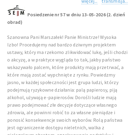
więcej...
transmisja...
Posiedzenie nr 57 w dniu 13-05-2026 (2. dzień
obrad)
Szanowna Pani Marszałek! Panie Ministrze! Wysoka
Izbo! Procedujemy nad bardzo dziwnym projektem
ustawy, który ma rzekomo zlikwidować lukę, jeśli chodzi
o akcyzę, a w praktyce wygląda to tak, jakby państwo
wskazywało palcem, które produkty mają przetrwać, a
które mają zostać wypchnięte z rynku. Powiedzmy
jasno, w każdej społeczności jest grupa ludzi, którzy
podejmują ryzykowne działania: palą papierosy, piją
alkohol, używają e-papierosów. Dorośli ludzie mają
prawo podejmować złe decyzje dotyczące własnego
zdrowia, ale powinni robić to za własne pieniądze i
ponosić konsekwencje swoich wyborów. Rolą państwa
jest ograniczenie dostępu nieletnich, walka z