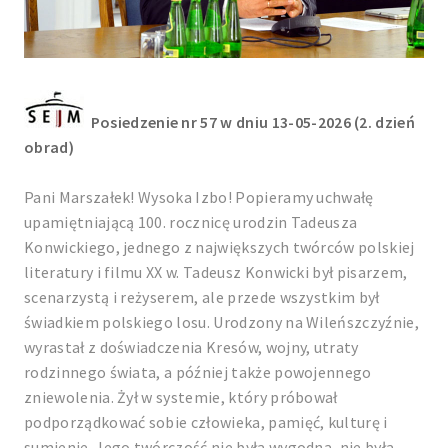
Posiedzenie nr 57 w dniu 13-05-2026 (2. dzień
obrad)
Pani Marszałek! Wysoka Izbo! Popieramy uchwałę
upamiętniającą 100. rocznicę urodzin Tadeusza
Konwickiego, jednego z największych twórców polskiej
literatury i filmu XX w. Tadeusz Konwicki był pisarzem,
scenarzystą i reżyserem, ale przede wszystkim był
świadkiem polskiego losu. Urodzony na Wileńszczyźnie,
wyrastał z doświadczenia Kresów, wojny, utraty
rodzinnego świata, a później także powojennego
zniewolenia. Żył w systemie, który próbował
podporządkować sobie człowieka, pamięć, kulturę i
sumienie. Jego twórczość nie była wygodna, nie była