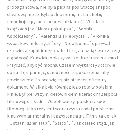
propagandowa, nie była pisana pod władzę ani pod
chwilową modę. Była pełna ironii, melancholii,
niepokoju i pytań o odpowiedzialność. W takich
książkach jak ˝Mała apokalipsa˝, ˝Sennik
współczesny˝, ˝Kalendarz i klepsydra˝, ˝Kronika
wypadków miłosnych˝ czy ˝Nic albo nic˝ opisywał
człowieka zagubionego w historii, ale wciąż walczącego
o godność. Konwicki pokazywał, że literatura nie musi
krzyczeć, aby być mocna. Czasem wystarczy uczciwie
opisać lęk, pamięć, samotność i upokorzenie, aby
powiedzieć o Polsce więcej niż niejeden oficjalny
dokument. Wielka była również jego rola w polskim
kinie. Był pierwszym kierownikiem literackim zespołu
filmowego ˝Kadr˝. Współtworzył polską szkołę
filmową. Jako reżyser i scenarzysta nadał polskiemu
kinu wymiar moralny i egzystencjalny. Filmy takie jak
˝Ostatni dzień lata˝, ˝Salto˝, ˝Jak daleko stąd, jak