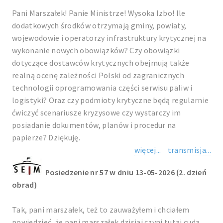
Pani Marszałek! Panie Ministrze! Wysoka Izbo! Ile
dodatkowych środków otrzymają gminy, powiaty,
wojewodowie i operatorzy infrastruktury krytycznej na
wykonanie nowych obowiązków? Czy obowiązki
dotyczące dostawców krytycznych obejmują także
realną ocenę zależności Polski od zagranicznych
technologii oprogramowania części serwisu paliw i
logistyki? Oraz czy podmioty krytyczne będą regularnie
ćwiczyć scenariusze kryzysowe czy wystarczy im
posiadanie dokumentów, planów i procedur na
papierze? Dziękuję.
więcej...
transmisja...
Posiedzenie nr 57 w dniu 13-05-2026 (2. dzień
obrad)
Tak, pani marszałek, też to zauważyłem i chciałem
powiedzieć, że pani marszałek dzisiaj czyni tutaj cuda.