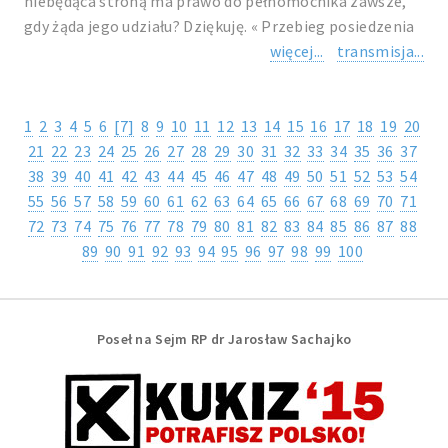
niebędąca stroną ma prawo do pełnomocnika zawsze,
gdy żąda jego udziału? Dziękuję. « Przebieg posiedzenia
więcej...
transmisja...
1
2
3
4
5
6
[7]
8
9
10
11
12
13
14
15
16
17
18
19
20
21
22
23
24
25
26
27
28
29
30
31
32
33
34
35
36
37
38
39
40
41
42
43
44
45
46
47
48
49
50
51
52
53
54
55
56
57
58
59
60
61
62
63
64
65
66
67
68
69
70
71
72
73
74
75
76
77
78
79
80
81
82
83
84
85
86
87
88
89
90
91
92
93
94
95
96
97
98
99
100
Poseł na Sejm RP dr Jarosław Sachajko