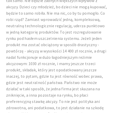
tak samo. Nie będzie żadnych większych wpływów z
akcyzy. Dzieci czy młodzież, bo dzieci nie mogą kupować,
będzie to samo robiła. Nie ma nic, co by tu pomogło. Co
robi rząd? Zamiast wprowadzić jedną, kompleksową,
neutralną technologicznie regulację, uderza punktowo
w jedną kategorię produktów. To jest rozregulowanie
rynku pod hasłem uszczelnienia systemu. Jeżeli jeden
produkt ma zostać obciążony w sposób drastyczny -
powtórzę - akcyzą w wysokości 14 400 zł rocznie, a drugi
nadal funkcjonuje w dużo łagodniejszym reżimie
akcyzowym: 1030 zł rocznie, i mamy jeszcze trzeci
produkt, składak, który jest opodatkowany jeszcze
inaczej, to pytam, gdzie tu jest równość wobec prawa,
gdzie jest neutralność państwa. Państwo nie może
działać w taki sposób, że jedna firma jest skazana na
zniknięcie, a inna pozostaje na rynku, bo płaci
preferencyjną stawkę akcyzy. To nie jest polityka ani
zdrowotna, ani podatkowa, to jest działanie na szkodę