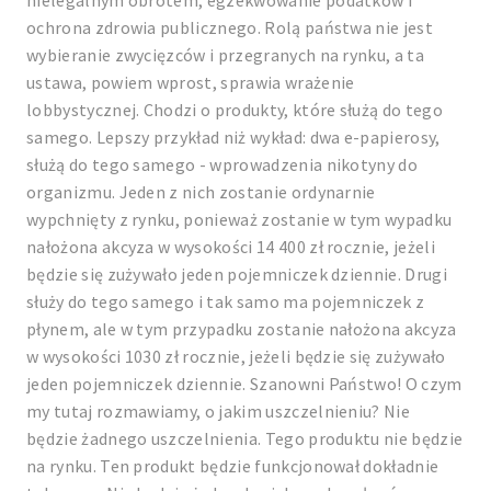
nielegalnym obrotem, egzekwowanie podatków i
ochrona zdrowia publicznego. Rolą państwa nie jest
wybieranie zwycięzców i przegranych na rynku, a ta
ustawa, powiem wprost, sprawia wrażenie
lobbystycznej. Chodzi o produkty, które służą do tego
samego. Lepszy przykład niż wykład: dwa e-papierosy,
służą do tego samego - wprowadzenia nikotyny do
organizmu. Jeden z nich zostanie ordynarnie
wypchnięty z rynku, ponieważ zostanie w tym wypadku
nałożona akcyza w wysokości 14 400 zł rocznie, jeżeli
będzie się zużywało jeden pojemniczek dziennie. Drugi
służy do tego samego i tak samo ma pojemniczek z
płynem, ale w tym przypadku zostanie nałożona akcyza
w wysokości 1030 zł rocznie, jeżeli będzie się zużywało
jeden pojemniczek dziennie. Szanowni Państwo! O czym
my tutaj rozmawiamy, o jakim uszczelnieniu? Nie
będzie żadnego uszczelnienia. Tego produktu nie będzie
na rynku. Ten produkt będzie funkcjonował dokładnie