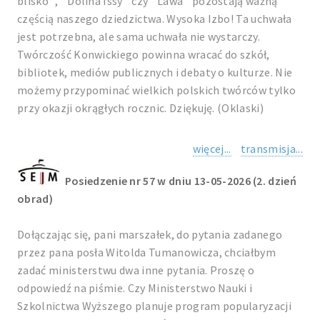
blisko˝, ˝Dolina Issy˝ czy ˝Lawa˝ pozostają ważną
częścią naszego dziedzictwa. Wysoka Izbo! Ta uchwała
jest potrzebna, ale sama uchwała nie wystarczy.
Twórczość Konwickiego powinna wracać do szkół,
bibliotek, mediów publicznych i debaty o kulturze. Nie
możemy przypominać wielkich polskich twórców tylko
przy okazji okrągłych rocznic. Dziękuję. (Oklaski)
więcej...
transmisja...
Posiedzenie nr 57 w dniu 13-05-2026 (2. dzień
obrad)
Dołączając się, pani marszałek, do pytania zadanego
przez pana posła Witolda Tumanowicza, chciałbym
zadać ministerstwu dwa inne pytania. Proszę o
odpowiedź na piśmie. Czy Ministerstwo Nauki i
Szkolnictwa Wyższego planuje program popularyzacji