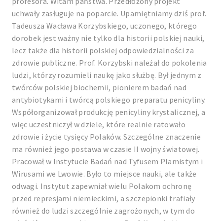
profesora. Witam państwa. Przedłożony projekt
uchwały zasługuje na poparcie. Upamiętniamy dziś prof.
Tadeusza Wacława Korzybskiego, uczonego, którego
dorobek jest ważny nie tylko dla historii polskiej nauki,
lecz także dla historii polskiej odpowiedzialności za
zdrowie publiczne. Prof. Korzybski należał do pokolenia
ludzi, którzy rozumieli naukę jako służbę. Był jednym z
twórców polskiej biochemii, pionierem badań nad
antybiotykami i twórcą polskiego preparatu penicyliny.
Współorganizował produkcję penicyliny krystalicznej, a
więc uczestniczył w dziele, które realnie ratowało
zdrowie i życie tysięcy Polaków. Szczególne znaczenie
ma również jego postawa w czasie II wojny światowej.
Pracował w Instytucie Badań nad Tyfusem Plamistym i
Wirusami we Lwowie. Było to miejsce nauki, ale także
odwagi. Instytut zapewniał wielu Polakom ochronę
przed represjami niemieckimi, a szczepionki trafiały
również do ludzi szczególnie zagrożonych, w tym do