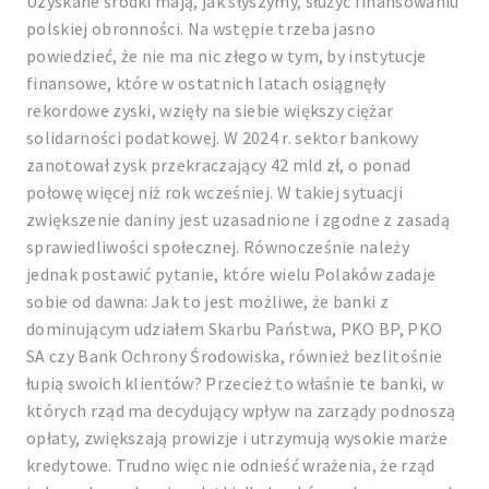
Uzyskane środki mają, jak słyszymy, służyć finansowaniu
polskiej obronności. Na wstępie trzeba jasno
powiedzieć, że nie ma nic złego w tym, by instytucje
finansowe, które w ostatnich latach osiągnęły
rekordowe zyski, wzięły na siebie większy ciężar
solidarności podatkowej. W 2024 r. sektor bankowy
zanotował zysk przekraczający 42 mld zł, o ponad
połowę więcej niż rok wcześniej. W takiej sytuacji
zwiększenie daniny jest uzasadnione i zgodne z zasadą
sprawiedliwości społecznej. Równocześnie należy
jednak postawić pytanie, które wielu Polaków zadaje
sobie od dawna: Jak to jest możliwe, że banki z
dominującym udziałem Skarbu Państwa, PKO BP, PKO
SA czy Bank Ochrony Środowiska, również bezlitośnie
łupią swoich klientów? Przecież to właśnie te banki, w
których rząd ma decydujący wpływ na zarządy podnoszą
opłaty, zwiększają prowizje i utrzymują wysokie marże
kredytowe. Trudno więc nie odnieść wrażenia, że rząd