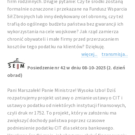
firm rodzinnych. Drugie pytanie: Czy te środki zostaną
formalnie oznaczone i przekazane na Fundusz Wsparcia
Sił Zbrojnych lub inny dedykowany cel obronny, czy też
trafią do ogólnego budżetu państwa bez gwarancji ich
wykorzystania na cele wojskowe? Jak rząd zamierza
chronić obywateli i małe firmy przed przerzucaniem
kosztów tego podatku na klientów? Dziękuję.
więcej...
transmisja...
Posiedzenie nr 42 w dniu 08-10-2025 (2. dzień
obrad)
Pani Marszałek! Panie Ministrze! Wysoka Izbo! Dziś
rozpatrujemy projekt ustawy o zmianie ustawy o CIT i
ustawy o podatku od niektórych instytucji finansowych,
czyli druk nr 1752. To projekt, który w założeniu ma
zwiększyć dochody państwa poprzez czasowe
podniesienie podatku CIT dla sektora bankowego.