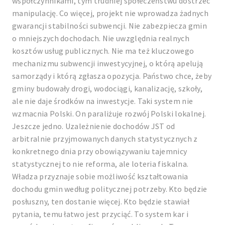
współczynnikami, tym trudniej społeczeństwu dostrzec
manipulację. Co więcej, projekt nie wprowadza żadnych
gwarancji stabilności subwencji. Nie zabezpiecza gmin
o mniejszych dochodach. Nie uwzględnia realnych
kosztów usług publicznych. Nie ma też kluczowego
mechanizmu subwencji inwestycyjnej, o którą apelują
samorządy i którą zgłasza opozycja. Państwo chce, żeby
gminy budowały drogi, wodociągi, kanalizację, szkoły,
ale nie daje środków na inwestycje. Taki system nie
wzmacnia Polski. On paraliżuje rozwój Polski lokalnej.
Jeszcze jedno. Uzależnienie dochodów JST od
arbitralnie przyjmowanych danych statystycznych z
konkretnego dnia przy obowiązywaniu tajemnicy
statystycznej to nie reforma, ale loteria fiskalna.
Władza przyznaje sobie możliwość kształtowania
dochodu gmin według politycznej potrzeby. Kto będzie
posłuszny, ten dostanie więcej. Kto będzie stawiał
pytania, temu łatwo jest przyciąć. To system kar i