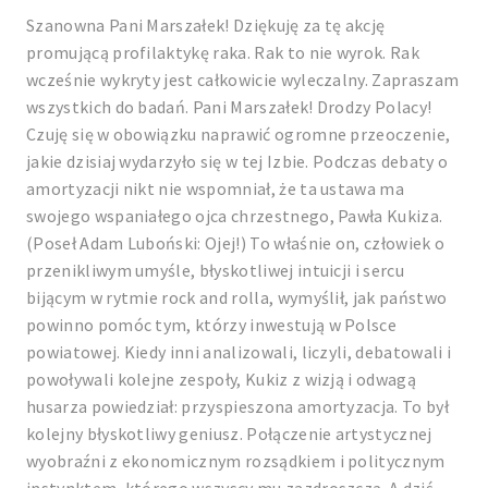
Szanowna Pani Marszałek! Dziękuję za tę akcję
promującą profilaktykę raka. Rak to nie wyrok. Rak
wcześnie wykryty jest całkowicie wyleczalny. Zapraszam
wszystkich do badań. Pani Marszałek! Drodzy Polacy!
Czuję się w obowiązku naprawić ogromne przeoczenie,
jakie dzisiaj wydarzyło się w tej Izbie. Podczas debaty o
amortyzacji nikt nie wspomniał, że ta ustawa ma
swojego wspaniałego ojca chrzestnego, Pawła Kukiza.
(Poseł Adam Luboński: Ojej!) To właśnie on, człowiek o
przenikliwym umyśle, błyskotliwej intuicji i sercu
bijącym w rytmie rock and rolla, wymyślił, jak państwo
powinno pomóc tym, którzy inwestują w Polsce
powiatowej. Kiedy inni analizowali, liczyli, debatowali i
powoływali kolejne zespoły, Kukiz z wizją i odwagą
husarza powiedział: przyspieszona amortyzacja. To był
kolejny błyskotliwy geniusz. Połączenie artystycznej
wyobraźni z ekonomicznym rozsądkiem i politycznym