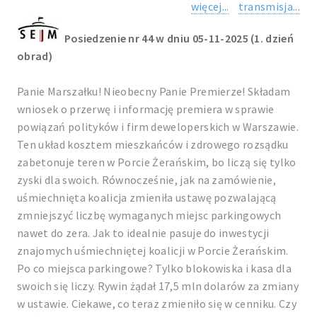
więcej...
transmisja...
Posiedzenie nr 44 w dniu 05-11-2025 (1. dzień
obrad)
Panie Marszałku! Nieobecny Panie Premierze! Składam
wniosek o przerwę i informację premiera w sprawie
powiązań polityków i firm deweloperskich w Warszawie.
Ten układ kosztem mieszkańców i zdrowego rozsądku
zabetonuje teren w Porcie Żerańskim, bo liczą się tylko
zyski dla swoich. Równocześnie, jak na zamówienie,
uśmiechnięta koalicja zmieniła ustawę pozwalającą
zmniejszyć liczbę wymaganych miejsc parkingowych
nawet do zera. Jak to idealnie pasuje do inwestycji
znajomych uśmiechniętej koalicji w Porcie Żerańskim.
Po co miejsca parkingowe? Tylko blokowiska i kasa dla
swoich się liczy. Rywin żądał 17,5 mln dolarów za zmiany
w ustawie. Ciekawe, co teraz zmieniło się w cenniku. Czy