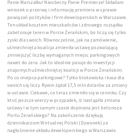
Panie Marszałku! Nieobecny Panie Premierze! Składam
wniosek o przerwę i informację premiera w sprawie
powiązań polityków i firm deweloperskich w Warszawie.
Ten układ kosztem mieszkańców i zdrowego rozsądku
zabetonuje teren w Porcie Żerańskim, bo liczą się tylko
zyski dla swoich. Równocześnie, jak na zamówienie,
uśmiechnięta koalicja zmieniła ustawę pozwalającą
zmniejszyć liczbę wymaganych miejsc parkingowych
nawet do zera. Jak to idealnie pasuje do inwestycji
znajomych uśmiechniętej koalicji w Porcie Żerańskim.
Po co miejsca parkingowe? Tylko blokowiska i kasa dla
swoich się liczy. Rywin żądał 17,5 mln dolarów za zmiany
w ustawie. Ciekawe, co teraz zmieniło się w cenniku. Czy
ktoś jeszcze wierzy w przypadek, iż nastąpiła zmiana
ustawy i w tym samym czasie dopinana jest betonoza
Portu Żerańskiego? Na zakończenie dziękuję
dziennikarzom Wirtualnej Polski (Dzwonek) za
nagłośnienie układu deweloperskiego w Warszawie.