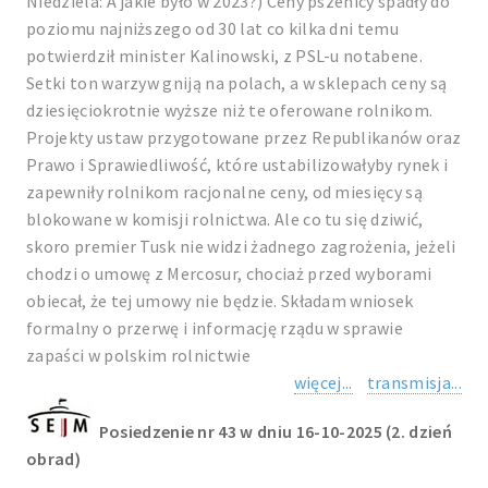
Niedziela: A jakie było w 2023?) Ceny pszenicy spadły do
poziomu najniższego od 30 lat co kilka dni temu
potwierdził minister Kalinowski, z PSL-u notabene.
Setki ton warzyw gniją na polach, a w sklepach ceny są
dziesięciokrotnie wyższe niż te oferowane rolnikom.
Projekty ustaw przygotowane przez Republikanów oraz
Prawo i Sprawiedliwość, które ustabilizowałyby rynek i
zapewniły rolnikom racjonalne ceny, od miesięcy są
blokowane w komisji rolnictwa. Ale co tu się dziwić,
skoro premier Tusk nie widzi żadnego zagrożenia, jeżeli
chodzi o umowę z Mercosur, chociaż przed wyborami
obiecał, że tej umowy nie będzie. Składam wniosek
formalny o przerwę i informację rządu w sprawie
zapaści w polskim rolnictwie
więcej...
transmisja...
Posiedzenie nr 43 w dniu 16-10-2025 (2. dzień
obrad)