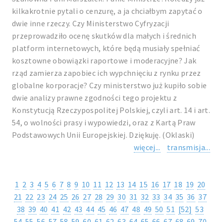
kilkakrotnie pytali o cenzurę, a ja chciałbym zapytać o
dwie inne rzeczy. Czy Ministerstwo Cyfryzacji
przeprowadziło ocenę skutków dla małych i średnich
platform internetowych, które będą musiały spełniać
kosztowne obowiązki raportowe i moderacyjne? Jak
rząd zamierza zapobiec ich wypchnięciu z rynku przez
globalne korporacje? Czy ministerstwo już kupiło sobie
dwie analizy prawne zgodności tego projektu z
Konstytucją Rzeczypospolitej Polskiej, czyli art. 14 i art.
54, o wolności prasy i wypowiedzi, oraz z Kartą Praw
Podstawowych Unii Europejskiej. Dziękuję. (Oklaski)
więcej...
transmisja...
1
2
3
4
5
6
7
8
9
10
11
12
13
14
15
16
17
18
19
20
21
22
23
24
25
26
27
28
29
30
31
32
33
34
35
36
37
38
39
40
41
42
43
44
45
46
47
48
49
50
51
[52]
53
54
55
56
57
58
59
60
61
62
63
64
65
66
67
68
69
70