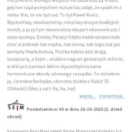
instynktem, którego wszyscy mu zazdroszczą. A dziś,
gdy ten rząd pomysł ten rozszerza, udaje, że spadł im z
nieba. Nie, to nie był cud. To był Paweł Kukiz.
Błyskotliwy, nieskazitelny, cierpliwy niczym buddyjski
mnich, a przy tym nieoceniony ekspert ekonomiczny i
oaza spokoju. Drodzy Polacy! Gdyby każda ustawa była
choć w połowie tak mądra, tak cenna, tak logiczna jak
pomysły Pawła Kukiza, Polska byłaby dziś drugą
Szwajcarią, a Sejm - studiem nagrań genialnych reform,
w których zamiast kłótni słyszelibyśmy same
harmoniczne akordy zdrowego rozsądku. To mówiłem
ja, Jarosław Sachajko, skromny działacz Kukiz’15.
(Oklaski) (Głos z sali: Ha, ha, ha!)
więcej...
transmisja...
Posiedzenie nr 43 w dniu 16-10-2025 (2. dzień
obrad)
Szanowna Pani Marszałek! Panie Ministrze! Koledzy już