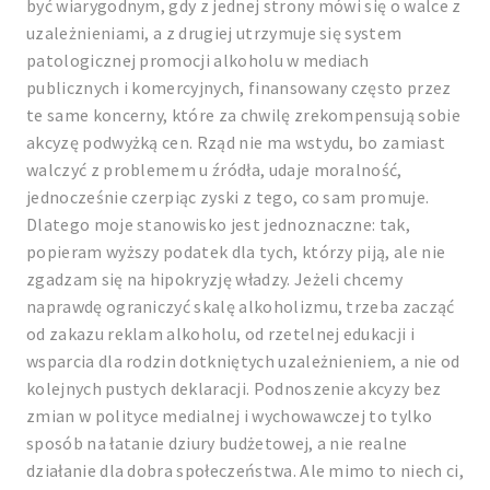
być wiarygodnym, gdy z jednej strony mówi się o walce z
uzależnieniami, a z drugiej utrzymuje się system
patologicznej promocji alkoholu w mediach
publicznych i komercyjnych, finansowany często przez
te same koncerny, które za chwilę zrekompensują sobie
akcyzę podwyżką cen. Rząd nie ma wstydu, bo zamiast
walczyć z problemem u źródła, udaje moralność,
jednocześnie czerpiąc zyski z tego, co sam promuje.
Dlatego moje stanowisko jest jednoznaczne: tak,
popieram wyższy podatek dla tych, którzy piją, ale nie
zgadzam się na hipokryzję władzy. Jeżeli chcemy
naprawdę ograniczyć skalę alkoholizmu, trzeba zacząć
od zakazu reklam alkoholu, od rzetelnej edukacji i
wsparcia dla rodzin dotkniętych uzależnieniem, a nie od
kolejnych pustych deklaracji. Podnoszenie akcyzy bez
zmian w polityce medialnej i wychowawczej to tylko
sposób na łatanie dziury budżetowej, a nie realne
działanie dla dobra społeczeństwa. Ale mimo to niech ci,