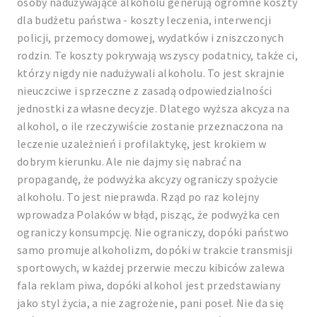
osoby nadużywające alkoholu generują ogromne koszty
dla budżetu państwa - koszty leczenia, interwencji
policji, przemocy domowej, wydatków i zniszczonych
rodzin. Te koszty pokrywają wszyscy podatnicy, także ci,
którzy nigdy nie nadużywali alkoholu. To jest skrajnie
nieuczciwe i sprzeczne z zasadą odpowiedzialności
jednostki za własne decyzje. Dlatego wyższa akcyza na
alkohol, o ile rzeczywiście zostanie przeznaczona na
leczenie uzależnień i profilaktykę, jest krokiem w
dobrym kierunku. Ale nie dajmy się nabrać na
propagandę, że podwyżka akcyzy ograniczy spożycie
alkoholu. To jest nieprawda. Rząd po raz kolejny
wprowadza Polaków w błąd, pisząc, że podwyżka cen
ograniczy konsumpcję. Nie ograniczy, dopóki państwo
samo promuje alkoholizm, dopóki w trakcie transmisji
sportowych, w każdej przerwie meczu kibiców zalewa
fala reklam piwa, dopóki alkohol jest przedstawiany
jako styl życia, a nie zagrożenie, pani poseł. Nie da się