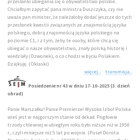
przesłanki ubiegania się o obywatelstwo polskie.
Chciałbym zapytać pana ministra Duszczyka, czy nie
uważa pan minister, że należałoby dodać jeszcze do tych
przesłanek kwestii związanych ze znajomością języka
polskiego, dobrą znajomością języka polskiego na
poziomie C1, i z tym, żeby te osoby, które chcą się
ubiegać o nasze obywatelstwo, znały polską historię i
wiedziały (Dzwonek), o co chodzi w byciu Polakiem.
Dziękuję. (Oklaski)
więcej...
transmisja...
Posiedzenie nr 43 w dniu 17-10-2025 (3. dzień
obrad)
Panie Marszałku! Panie Premierze! Wysoka Izbo! Polska
wieś jest w najgorszym stanie od dekad. Pogłowie
trzody chlewnej w ubiegłym roku było niższe niż w 1950
r., czyli mniejsze niż 5 lat po wojnie. (Poseł Dorota