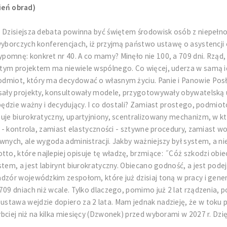
ień obrad)
! Dzisiejsza debata powinna być świętem środowisk osób z niepełno
wyborczych konferencjach, iż przyjmą państwo ustawę o asystencji 
pomnę: konkret nr 40. A co mamy? Minęło nie 100, a 709 dni. Rząd
tym projektem ma niewiele wspólnego. Co więcej, uderza w samą ide
dmiot, który ma decydować o własnym życiu. Panie i Panowie Posło
pisały projekty, konsultowały modele, przygotowywały obywatelską
s będzie ważny i decydujący. I co dostali? Zamiast prostego, pod
uje biurokratyczny, upartyjniony, scentralizowany mechanizm, w kt
i - kontrola, zamiast elastyczności - sztywne procedury, zamiast wo
wnych, ale wygoda administracji. Jakby ważniejszy był system, a n
o, które najlepiej opisuje tę władzę, brzmiące: ˝Cóż szkodzi obi
em, a jest labirynt biurokratyczny. Obiecano godność, a jest podejś
zór wojewódzkim zespołom, które już dzisiaj toną w pracy i generuj
709 dniach niż wcale. Tylko dlaczego, pomimo już 2 lat rządzenia, 
tawa wejdzie dopiero za 2 lata. Mam jednak nadzieję, że w toku pr
iej niż na kilka miesięcy (Dzwonek) przed wyborami w 2027 r. Dzięku