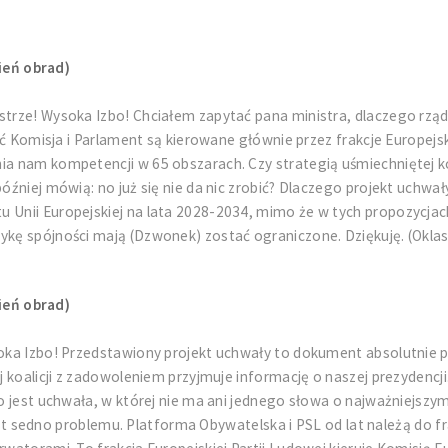
ień obrad)
strze! Wysoka Izbo! Chciałem zapytać pana ministra, dlaczego rząd
hoć Komisja i Parlament są kierowane głównie przez frakcje Europejs
ia nam kompetencji w 65 obszarach. Czy strategią uśmiechniętej koa
później mówią: no już się nie da nic zrobić? Dlaczego projekt uchwa
u Unii Europejskiej na lata 2028-2034, mimo że w tych propozycjac
ykę spójności mają (Dzwonek) zostać ograniczone. Dziękuję. (Oklas
ień obrad)
soka Izbo! Przedstawiony projekt uchwały to dokument absolutnie p
ej koalicji z zadowoleniem przyjmuje informację o naszej prezydencj
To jest uchwała, w której nie ma ani jednego słowa o najważniejszym
 jest sedno problemu. Platforma Obywatelska i PSL od lat należą do fr