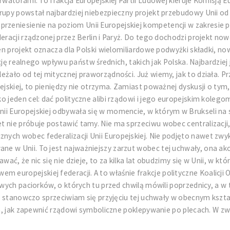
rwatorami. To frakcja Europejskiej Partii Ludowej kieruje Komisją 
rupy powstał najbardziej niebezpieczny projekt przebudowy Unii od
niesienie na poziom Unii Europejskiej kompetencji w zakresie poli
eracji rządzonej przez Berlin i Paryż. Do tego dochodzi projekt no
Ten projekt oznacza dla Polski wielomiliardowe podwyżki składki, n
idację realnego wpływu państw średnich, takich jak Polska. Najbardz
eżało od tej mitycznej praworządności. Już wiemy, jak to działa. P
jskiej, to pieniędzy nie otrzyma. Zamiast poważnej dyskusji o tym, 
 jeden cel: dać polityczne alibi rządowi i jego europejskim kolegom
i Europejskiej odbywała się w momencie, w którym w Brukseli na sto
 nie próbuje postawić tamy. Nie ma sprzeciwu wobec centralizacji,
ch wobec federalizacji Unii Europejskiej. Nie podjęto nawet zwyk
e w Unii. To jest najważniejszy zarzut wobec tej uchwały, ona ak
ać, że nic się nie dzieje, to za kilka lat obudzimy się w Unii, w kt
uropejskiej federacji. A to właśnie frakcje polityczne Koalicji O
rowych paciorków, o których tu przed chwilą mówili poprzednicy, a 
go stanowczo sprzeciwiam się przyjęciu tej uchwały w obecnym kszta
tym, jak zapewnić rządowi symboliczne poklepywanie po plecach. W 