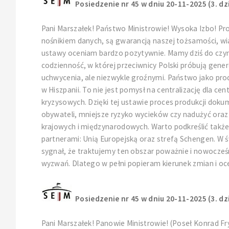
Posiedzenie nr 45 w dniu 20-11-2025 (3. dz
Pani Marszałek! Państwo Ministrowie! Wysoka Izbo! Pr
nośnikiem danych, są gwarancją naszej tożsamości, wia
ustawy oceniam bardzo pozytywnie. Mamy dziś do czyni
codzienność, w której przeciwnicy Polski próbują gen
uchwycenia, ale niezwykle groźnymi. Państwo jako pro
w Hiszpanii. To nie jest pomysł na centralizację dla c
kryzysowych. Dzięki tej ustawie proces produkcji dok
obywateli, mniejsze ryzyko wycieków czy nadużyć oraz
krajowych i międzynarodowych. Warto podkreślić takż
partnerami: Unią Europejską oraz strefą Schengen. W 
sygnał, że traktujemy ten obszar poważnie i nowocześ
wyzwań. Dlatego w pełni popieram kierunek zmian i oce
Posiedzenie nr 45 w dniu 20-11-2025 (3. dz
Pani Marszałek! Panowie Ministrowie! (Poseł Konrad Fr