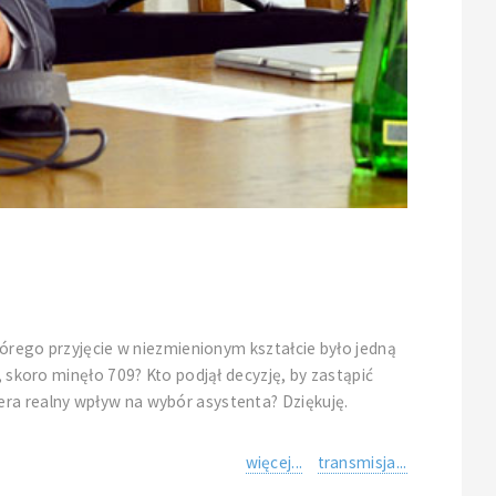
którego przyjęcie w niezmienionym kształcie było jedną
, skoro minęło 709? Kto podjął decyzję, by zastąpić
era realny wpływ na wybór asystenta? Dziękuję.
więcej...
transmisja...