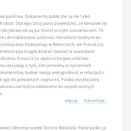
wa państwa. Dokumenty publiczne są nie tylko
 służb. Dlatego chcę jasno powiedzieć, że kierunek tej
 hybrydowe nie są już teoretycznym scenariuszem. To
yjne i destabilizować państwo metodami trudnymi do
rozwiązania funkcjonują w Niemczech, we Francji czy
y administracja mogła działać również w warunkach
akłócenia. Oznacza to większe bezpieczeństwo
pniu decydują o tym, kim jesteśmy w systemach
okumentów, buduje swoją wiarygodność w relacjach z
 drogę do poważnych zagrożeń, Polska wysyła jasny
e państwu narzędzia adekwatne do współczesnych
ia
więcej...
transmisja...
iał.) Wicemarszałek Dorota Niedziela: Panie pośle, ja