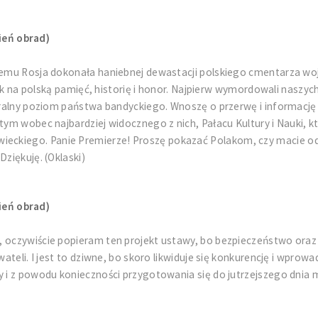
ień obrad)
 temu Rosja dokonała haniebnej dewastacji polskiego cmentarza w
atak na polską pamięć, historię i honor. Najpierw wymordowali naszyc
moralny poziom państwa bandyckiego. Wnoszę o przerwę i informację
tym wobec najbardziej widocznego z nich, Pałacu Kultury i Nauki, k
ckiego. Panie Premierze! Proszę pokazać Polakom, czy macie odwag
ziękuję. (Oklaski)
ień obrad)
, oczywiście popieram ten projekt ustawy, bo bezpieczeństwo ora
ywateli. I jest to dziwne, bo skoro likwiduje się konkurencję i wpr
y i z powodu konieczności przygotowania się do jutrzejszego dnia 