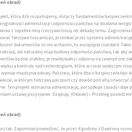
ień obrad)
ojekt, który dziś rozpatrujemy, dotyczy fundamentów bezpieczeńst
rygodności administracji i odporności państwa na działania wrogich
enia z zupełnie inną rzeczywistością niż dekadę temu. Zagrożenia
erować fałszywe tożsamości, przenikać przez systemy administrac
ducent dokumentów to nie archaizm, to europejski standard. Takie 
entralizacji, ale naturalny etap budowy odporności państwa, tak ab
umentów będzie stabilny, przewidywalny i odporny na zewnętrzne z
 większą kontrolę nad technologiami, które w coraz większym sto
e wymiar międzynarodowy. Państwo, które dba o bezpieczeństwo d
świecie, w którym fałszywy paszport czy dowód potrafią otworzyć
nie. Ten projekt wzmacnia administrację, porządkuje zasady i daj
niam ustawę pozytywnie. Dziękuję. (Oklaski) « Przebieg posiedzen
ień obrad)
ysztak: Zapomniał powiedzieć, że przez 4 godziny z Dawtoną rozmaw