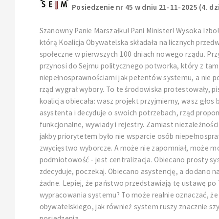
Posiedzenie nr 45 w dniu 21-11-2025 (4. dz
Szanowny Panie Marszałku! Pani Minister! Wysoka Izbo
którą Koalicja Obywatelska składała na licznych przed
społeczne w pierwszych 100 dniach nowego rządu. Przy
przynosi do Sejmu politycznego potworka, który z tam
niepełnosprawnościami jak petentów systemu, a nie po
rząd wygrał wybory. To te środowiska protestowały, 
koalicja obiecała: wasz projekt przyjmiemy, wasz gło
asystenta i decyduje o swoich potrzebach, rząd propon
funkcjonalne, wywiady i rejestry. Zamiast niezależnośc
jakby priorytetem było nie wsparcie osób niepełnospra
zwycięstwo wyborcze. A może nie zapomniał, może mott
podmiotowość - jest centralizacja. Obiecano prosty syst
zdecyduje, poczekaj. Obiecano asystencję, a dodano nad
żadne. Lepiej, że państwo przedstawiają tę ustawę po 
wypracowania systemu? To może realnie oznaczać, że us
obywatelskiego, jak również system ruszy znacznie szybc
posiedzenia