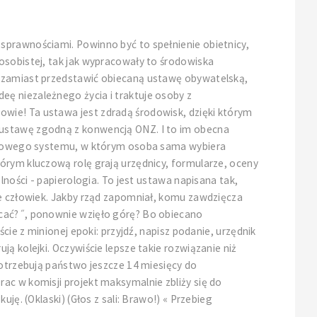
sprawnościami. Powinno być to spełnienie obietnicy,
osobistej, tak jak wypracowały to środowiska
, zamiast przedstawić obiecaną ustawę obywatelską,
ę niezależnego życia i traktuje osoby z
wie! Ta ustawa jest zdradą środowisk, dzięki którym
 ustawę zgodną z konwencją ONZ. I to im obecna
miotowego systemu, w którym osoba sama wybiera
órym kluczową rolę grają urzędnicy, formularze, oceny
lności - papierologia. To jest ustawa napisana tak,
ie człowiek. Jakby rząd zapomniał, komu zawdzięcza
ecać?˝, ponownie wzięło górę? Bo obiecano
cie z minionej epoki: przyjdź, napisz podanie, urzędnik
ą kolejki. Oczywiście lepsze takie rozwiązanie niż
potrzebują państwo jeszcze 14 miesięcy do
ac w komisji projekt maksymalnie zbliży się do
ję. (Oklaski) (Głos z sali: Brawo!) « Przebieg