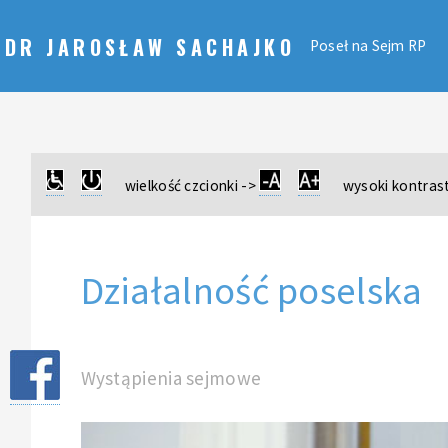
DR JAROSŁAW SACHAJKO
Poseł na Sejm RP
wielkość czcionki ->
wysoki kontrast
Działalność poselska
Wystąpienia sejmowe