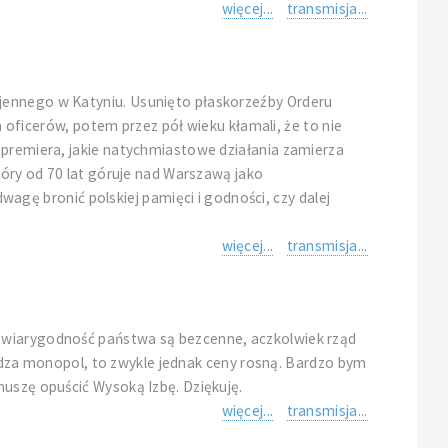
więcej...
transmisja...
ojennego w Katyniu. Usunięto płaskorzeźby Orderu
h oficerów, potem przez pół wieku kłamali, że to nie
 premiera, jakie natychmiastowe działania zamierza
tóry od 70 lat góruje nad Warszawą jako
ę bronić polskiej pamięci i godności, czy dalej
więcej...
transmisja...
z wiarygodność państwa są bezcenne, aczkolwiek rząd
owadza monopol, to zwykle jednak ceny rosną. Bardzo bym
muszę opuścić Wysoką Izbę. Dziękuję.
więcej...
transmisja...