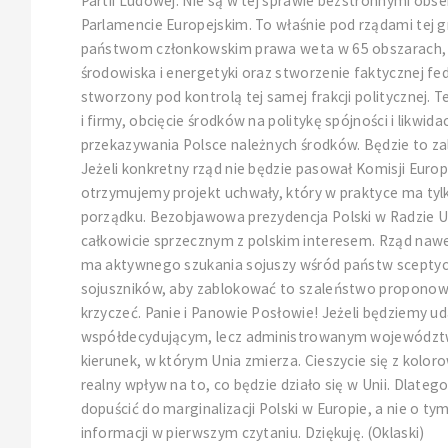
Partii Ludowej. Nie są w tej sprawie bezstronnymi obse
Parlamencie Europejskim. To właśnie pod rządami tej g
państwom członkowskim prawa weta w 65 obszarach, prze
środowiska i energetyki oraz stworzenie faktycznej fed
stworzony pod kontrolą tej samej frakcji politycznej. 
i firmy, obcięcie środków na politykę spójności i likw
przekazywania Polsce należnych środków. Będzie to zal
Jeżeli konkretny rząd nie będzie pasował Komisji Europe
otrzymujemy projekt uchwały, który w praktyce ma tylko
porządku. Bezobjawowa prezydencja Polski w Radzie Uni
całkowicie sprzecznym z polskim interesem. Rząd nawet
ma aktywnego szukania sojuszy wśród państw sceptyczny
sojuszników, aby zablokować to szaleństwo proponowan
krzyczeć. Panie i Panowie Posłowie! Jeżeli będziemy udaw
współdecydującym, lecz administrowanym województwem e
kierunek, w którym Unia zmierza. Cieszycie się z kolo
realny wpływ na to, co będzie działo się w Unii. Dlate
dopuścić do marginalizacji Polski w Europie, a nie o 
informacji w pierwszym czytaniu. Dziękuję. (Oklaski)