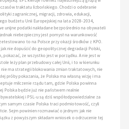
Europejską. EPL kieruje również najważniejszą grupą w
 czasów traktatu lizbońskiego. Chodzi o odebranie
tyki zagranicznej, migracji, zdrowia, edukacji,
wego budżetu Unii Europejskiej na lata 2028-2034,
owe unijne podatki nakładane bezpośrednio na obywateli
iej jednak niebezpieczny jest pomysł na warunkowość
rzetestowano to na Polsce przy okazji środków z KPO.
jak nie dopuścić do geopolitycznej degradacji Polski,
, pokazać, że wszystko jest w porządku. A nie jest w
le leży plan przebudowy całej Unii, i to w kierunku
 nie ma strategii blokowania zmian traktatowych, nie
łej próby pokazania, że Polska ma własną wizję i ma
ceptuje milczenie rządu tam, gdzie Polska powinna
órej Polska będzie już nie państwem realnie
bywatelskiej i PSL-u są dziś współodpowiedzialne za
w tym samym czasie Polska traci podmiotowość, czyli
łcie. Sejm powinien rozmawiać o jednym: jak nie
związku z powyższym składam wniosek o odrzucenie tej