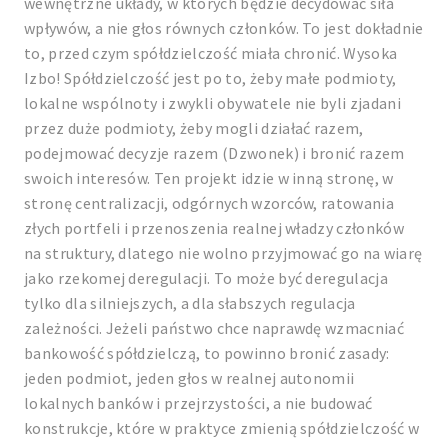
wewnętrzne układy, w których będzie decydować siła
wpływów, a nie głos równych członków. To jest dokładnie
to, przed czym spółdzielczość miała chronić. Wysoka
Izbo! Spółdzielczość jest po to, żeby małe podmioty,
lokalne wspólnoty i zwykli obywatele nie byli zjadani
przez duże podmioty, żeby mogli działać razem,
podejmować decyzje razem (Dzwonek) i bronić razem
swoich interesów. Ten projekt idzie w inną stronę, w
stronę centralizacji, odgórnych wzorców, ratowania
złych portfeli i przenoszenia realnej władzy członków
na struktury, dlatego nie wolno przyjmować go na wiarę
jako rzekomej deregulacji. To może być deregulacja
tylko dla silniejszych, a dla słabszych regulacja
zależności. Jeżeli państwo chce naprawdę wzmacniać
bankowość spółdzielczą, to powinno bronić zasady:
jeden podmiot, jeden głos w realnej autonomii
lokalnych banków i przejrzystości, a nie budować
konstrukcje, które w praktyce zmienią spółdzielczość w