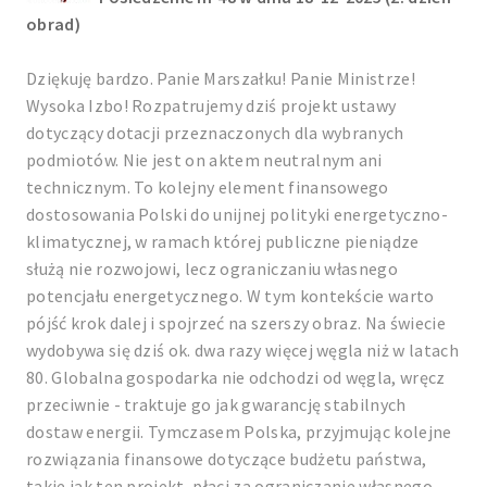
obrad)
Dziękuję bardzo. Panie Marszałku! Panie Ministrze!
Wysoka Izbo! Rozpatrujemy dziś projekt ustawy
dotyczący dotacji przeznaczonych dla wybranych
podmiotów. Nie jest on aktem neutralnym ani
technicznym. To kolejny element finansowego
dostosowania Polski do unijnej polityki energetyczno-
klimatycznej, w ramach której publiczne pieniądze
służą nie rozwojowi, lecz ograniczaniu własnego
potencjału energetycznego. W tym kontekście warto
pójść krok dalej i spojrzeć na szerszy obraz. Na świecie
wydobywa się dziś ok. dwa razy więcej węgla niż w latach
80. Globalna gospodarka nie odchodzi od węgla, wręcz
przeciwnie - traktuje go jak gwarancję stabilnych
dostaw energii. Tymczasem Polska, przyjmując kolejne
rozwiązania finansowe dotyczące budżetu państwa,
takie jak ten projekt, płaci za ograniczanie własnego