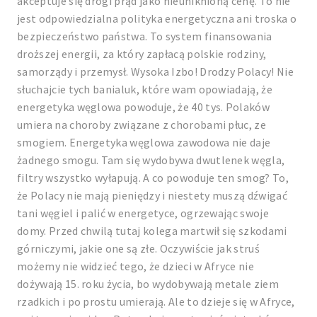
akceptuje się drogi prąd jako nieuniknioną cenę. To nie
jest odpowiedzialna polityka energetyczna ani troska o
bezpieczeństwo państwa. To system finansowania
droższej energii, za który zapłacą polskie rodziny,
samorządy i przemysł. Wysoka Izbo! Drodzy Polacy! Nie
słuchajcie tych banialuk, które wam opowiadają, że
energetyka węglowa powoduje, że 40 tys. Polaków
umiera na choroby związane z chorobami płuc, ze
smogiem. Energetyka węglowa zawodowa nie daje
żadnego smogu. Tam się wydobywa dwutlenek węgla,
filtry wszystko wyłapują. A co powoduje ten smog? To,
że Polacy nie mają pieniędzy i niestety muszą dźwigać
tani węgiel i palić w energetyce, ogrzewając swoje
domy. Przed chwilą tutaj kolega martwił się szkodami
górniczymi, jakie one są złe. Oczywiście jak struś
możemy nie widzieć tego, że dzieci w Afryce nie
dożywają 15. roku życia, bo wydobywają metale ziem
rzadkich i po prostu umierają. Ale to dzieje się w Afryce,