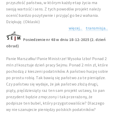
przyszłość państwa, w którym każdy etap życia ma
swoją wartość i sens. Z tych powodów projekt należy
ocenić bardzo pozytywnie i przyjąć go bez wahania.
Dziękuję. (Oklaski)
więcej...
transmisja...
Posiedzenie nr 48 w dniu 18-12-2025 (2. dzień
obrad)
Panie Marszałku! Panie Ministrze! Wysoka Izbo! Ponad 2
mln zł kosztuje dzień pracy Sejmu. Ponad 2 mln zł, które
pochodzą z kieszeni podatników. A państwo hucpę sobie
po prostu robią. Tak bawią się państwo za te pieniądze.
Czy państwu się wydaje, że jak państwo złożą drugi,
piąty, pięćdziesiąty raz ten sam projekt ustawy, to pan
prezydent będzie zmęczony i tak przerażony, że
podpisze ten bubel, który przygotowaliście? Dlaczego
wy nie szanujecie pieniędzy polskich podatników?