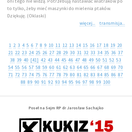
oni tego nie widzą. Potrzebują nastawiać wiatraków po
to tylko, żeby mieć maszynki do mielenia ptaków.
Dziękuję. (Oklaski)
więcej...
transmisja...
1
2
3
4
5
6
7
8
9
10
11
12
13
14
15
16
17
18
19
20
21
22
23
24
25
26
27
28
29
30
31
32
33
34
35
36
37
38
39
40
[41]
42
43
44
45
46
47
48
49
50
51
52
53
54
55
56
57
58
59
60
61
62
63
64
65
66
67
68
69
70
71
72
73
74
75
76
77
78
79
80
81
82
83
84
85
86
87
88
89
90
91
92
93
94
95
96
97
98
99
100
Poseł na Sejm RP dr Jarosław Sachajko