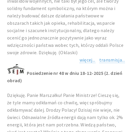
inwalidów wojennych, nie taki był jego cel, ale tworzy
solidny fundament symboliczny, na którym można i
należy budować dalsze działania państwowe w
obszarach takich jak opieka, rehabilitacja, wsparcie
socjalne i szacunek instytucjonalny, dlatego należy
ocenić go jednoznacznie pozytywnie jako wyraz
wdzięczności państwa wobec tych, którzy oddali Polsce
swoje zdrowie. Dziękuję. (Oklaski)
więcej...
transmisja...
Posiedzenie nr 48 w dniu 18-12-2025 (2. dzień
obrad)
Dziękuję. Panie Marszałku! Panie Ministrze! Cieszę się,
że tyle mamy odkłamań co chwilę, więc spróbujmy
odkłamywać dalej. Drodzy Polacy! Dzisiaj nie wieje, nie
świeci. Odnawialne źródła energii dają nam tylko ok. 2%
energii, która jest nam potrzebna. Wiedzą państwo,