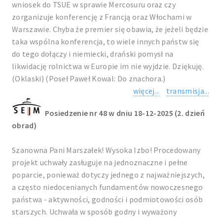
wniosek do TSUE w sprawie Mercosuru oraz czy
zorganizuje konferencję z Francją oraz Włochami w
Warszawie. Chyba że premier się obawia, że jeżeli będzie
taka wspólna konferencja, to wiele innych państw się
do tego dołączy i niemiecki, drański pomysł na
likwidację rolnictwa w Europie im nie wyjdzie. Dziękuję.
(Oklaski) (Poseł Paweł Kowal: Do znachora.)
więcej...
transmisja...
Posiedzenie nr 48 w dniu 18-12-2025 (2. dzień
obrad)
Szanowna Pani Marszałek! Wysoka Izbo! Procedowany
projekt uchwały zasługuje na jednoznaczne i pełne
poparcie, ponieważ dotyczy jednego z najważniejszych,
a często niedocenianych fundamentów nowoczesnego
państwa - aktywności, godności i podmiotowości osób
starszych. Uchwała w sposób godny i wyważony