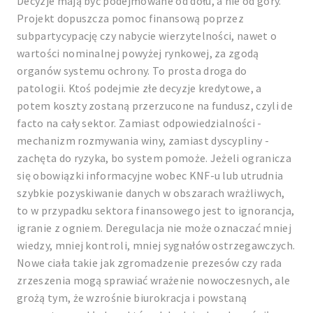
Decyzje mają być podejmowane od dołu, a nie od góry.
Projekt dopuszcza pomoc finansową poprzez
subpartycypację czy nabycie wierzytelności, nawet o
wartości nominalnej powyżej rynkowej, za zgodą
organów systemu ochrony. To prosta droga do
patologii. Ktoś podejmie złe decyzje kredytowe, a
potem koszty zostaną przerzucone na fundusz, czyli de
facto na cały sektor. Zamiast odpowiedzialności -
mechanizm rozmywania winy, zamiast dyscypliny -
zachęta do ryzyka, bo system pomoże. Jeżeli ogranicza
się obowiązki informacyjne wobec KNF-u lub utrudnia
szybkie pozyskiwanie danych w obszarach wrażliwych,
to w przypadku sektora finansowego jest to ignorancja,
igranie z ogniem. Deregulacja nie może oznaczać mniej
wiedzy, mniej kontroli, mniej sygnałów ostrzegawczych.
Nowe ciała takie jak zgromadzenie prezesów czy rada
zrzeszenia mogą sprawiać wrażenie nowoczesnych, ale
grożą tym, że wzrośnie biurokracja i powstaną