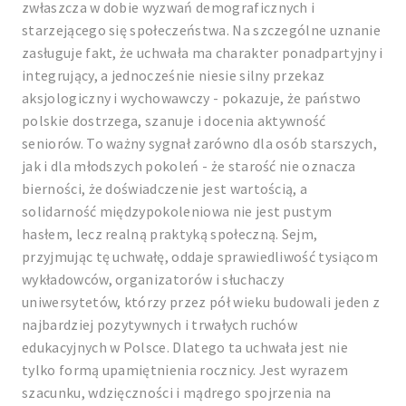
zwłaszcza w dobie wyzwań demograficznych i
starzejącego się społeczeństwa. Na szczególne uznanie
zasługuje fakt, że uchwała ma charakter ponadpartyjny i
integrujący, a jednocześnie niesie silny przekaz
aksjologiczny i wychowawczy - pokazuje, że państwo
polskie dostrzega, szanuje i docenia aktywność
seniorów. To ważny sygnał zarówno dla osób starszych,
jak i dla młodszych pokoleń - że starość nie oznacza
bierności, że doświadczenie jest wartością, a
solidarność międzypokoleniowa nie jest pustym
hasłem, lecz realną praktyką społeczną. Sejm,
przyjmując tę uchwałę, oddaje sprawiedliwość tysiącom
wykładowców, organizatorów i słuchaczy
uniwersytetów, którzy przez pół wieku budowali jeden z
najbardziej pozytywnych i trwałych ruchów
edukacyjnych w Polsce. Dlatego ta uchwała jest nie
tylko formą upamiętnienia rocznicy. Jest wyrazem
szacunku, wdzięczności i mądrego spojrzenia na