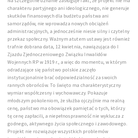
Na szczególne uznanie zasługuje fakt, że projekt nie ma
charakteru partyjnego ani ideologicznego, nie generuje
skutków finansowych dla budżetu państwa ani
samorządów, nie wprowadza nowych obciążeń
administracyjnych, a jednocześnie niesie silny i czytelny
przekaz społeczny. Ważnym atutem ustawy jest również
trafnie dobrana data, 12 kwietnia, nawiązująca do I
Zjazdu Zjednoczeniowego Związku Inwalidów
Wojennych RP w 1919 r., a więc do momentu, w którym
odradzające się państwo polskie zaczęło
instytucjonalnie brać odpowiedzialność za swoich
rannych obrońców. To święto ma charakterystyczny
wymiar współczesny i wychowawczy. Pokazuje
młodszym pokoleniom, że służba ojczyźnie ma realną
cenę, państwo ma obowiązek pamiętać o tych, którzy
tę cenę zapłacili, a niepełnosprawność nie wyklucza z
godnego, aktywnego życia społecznego i zawodowego.
Projekt nie rozwiązuje wszystkich problemów