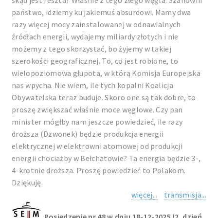
skąd jest reszta? Właśnie z tego złego węgla. Szanowni
państwo, idziemy ku jakiemuś absurdowi. Mamy dwa
razy więcej mocy zainstalowanej w odnawialnych
źródłach energii, wydajemy miliardy złotych i nie
możemy z tego skorzystać, bo żyjemy w takiej
szerokości geograficznej. To, co jest robione, to
wielopoziomowa głupota, w którą Komisja Europejska
nas wpycha. Nie wiem, ile tych kopalni Koalicja
Obywatelska teraz buduje. Skoro one są tak dobre, to
proszę zwiększać właśnie moce węglowe. Czy pan
minister mógłby nam jeszcze powiedzieć, ile razy
droższa (Dzwonek) będzie produkcja energii
elektrycznej w elektrowni atomowej od produkcji
energii chociażby w Bełchatowie? Ta energia będzie 3-,
4-krotnie droższa. Proszę powiedzieć to Polakom.
Dziękuję.
więcej...
transmisja...
Posiedzenie nr 48 w dniu 18-12-2025 (2. dzień