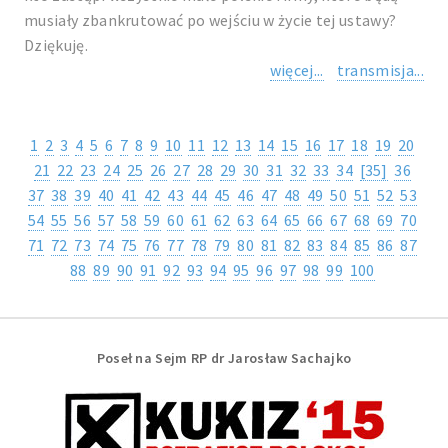
musiały zbankrutować po wejściu w życie tej ustawy?
Dziękuję.
więcej...
transmisja...
1
2
3
4
5
6
7
8
9
10
11
12
13
14
15
16
17
18
19
20
21
22
23
24
25
26
27
28
29
30
31
32
33
34
[35]
36
37
38
39
40
41
42
43
44
45
46
47
48
49
50
51
52
53
54
55
56
57
58
59
60
61
62
63
64
65
66
67
68
69
70
71
72
73
74
75
76
77
78
79
80
81
82
83
84
85
86
87
88
89
90
91
92
93
94
95
96
97
98
99
100
Poseł na Sejm RP dr Jarosław Sachajko