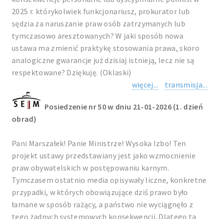
2025 r. którykolwiek funkcjonariusz, prokurator lub
sędzia za naruszanie praw osób zatrzymanych lub
tymczasowo aresztowanych? W jaki sposób nowa
ustawa ma zmienić praktykę stosowania prawa, skoro
analogiczne gwarancje już dzisiaj istnieją, lecz nie są
respektowane? Dziękuję. (Oklaski)
więcej...
transmisja...
Posiedzenie nr 50 w dniu 21-01-2026 (1. dzień
obrad)
Pani Marszałek! Panie Ministrze! Wysoka Izbo! Ten
projekt ustawy przedstawiany jest jako wzmocnienie
praw obywatelskich w postępowaniu karnym.
Tymczasem ostatnio media opisywały liczne, konkretne
przypadki, w których obowiązujące dziś prawo było
łamane w sposób rażący, a państwo nie wyciągnęło z
tego żadnych systemowych konsekwencji. Dlatego ta