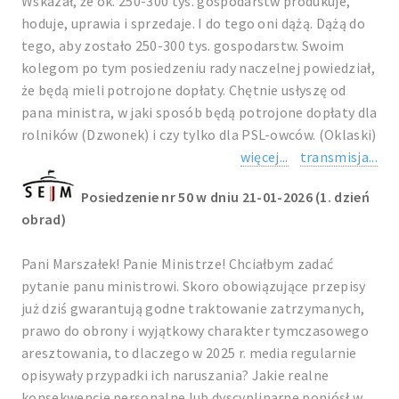
Wskazał, że ok. 250-300 tys. gospodarstw produkuje,
hoduje, uprawia i sprzedaje. I do tego oni dążą. Dążą do
tego, aby zostało 250-300 tys. gospodarstw. Swoim
kolegom po tym posiedzeniu rady naczelnej powiedział,
że będą mieli potrojone dopłaty. Chętnie usłyszę od
pana ministra, w jaki sposób będą potrojone dopłaty dla
rolników (Dzwonek) i czy tylko dla PSL-owców. (Oklaski)
więcej...
transmisja...
Posiedzenie nr 50 w dniu 21-01-2026 (1. dzień
obrad)
Pani Marszałek! Panie Ministrze! Chciałbym zadać
pytanie panu ministrowi. Skoro obowiązujące przepisy
już dziś gwarantują godne traktowanie zatrzymanych,
prawo do obrony i wyjątkowy charakter tymczasowego
aresztowania, to dlaczego w 2025 r. media regularnie
opisywały przypadki ich naruszania? Jakie realne
konsekwencje personalne lub dyscyplinarne poniósł w