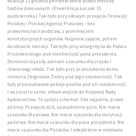
koalicja 13 grudnia perfidnie łamie prawo metodą
faktów dokonanych. (Poseł Alicja Łuczak: 15
października.) Tak było przy siłowym przejęciu Telewizji
Polskiej i Polskiej Agencji Prasowej - bez
prawomocnych podstaw, z pominięciem
konstytucyjnych organów. Najpierw zajęcie, potem
dorabianie narracji. Tak było przy wtargnięciu do Pałacu
Prezydenckiego pod nieobecność pana prezydenta.
Demonstracja siły zamiast szacunku dla urzędu i
równowagi władz. Tak było przy przeszukaniu domu
ministra Zbigniewa Ziobry pod jego nieobecność. Tak
były przeszukiwane pokoje posłów pod ich nieobecność.
I wczoraj to samo: siłowe wejście do Krajowej Rady
Sądownictwa. To spójny schemat. Siła najpierw, prawo
później. Przejęcie dziś, uzasadnienie jutro. Nie macie
szacunku dla prawa. Nie macie szacunku dla instytucji
państwa. Nie macie szacunku dla pana prezydenta. Nie
macie szacunku dla Polaków. I odejdziecie w niesławie.