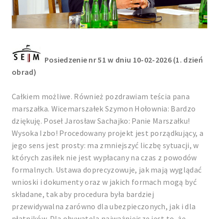
Posiedzenie nr 51 w dniu 10-02-2026 (1. dzień
obrad)
Całkiem możliwe. Również pozdrawiam teścia pana
marszałka. Wicemarszałek Szymon Hołownia: Bardzo
dziękuję. Poseł Jarosław Sachajko: Panie Marszałku!
Wysoka Izbo! Procedowany projekt jest porządkujący, a
jego sens jest prosty: ma zmniejszyć liczbę sytuacji, w
których zasiłek nie jest wypłacany na czas z powodów
formalnych. Ustawa doprecyzowuje, jak mają wyglądać
wnioski i dokumenty oraz w jakich formach mogą być
składane, tak aby procedura była bardziej
przewidywalna zarówno dla ubezpieczonych, jak i dla
płatników. Dla obywatela najważniejsze jest to, że