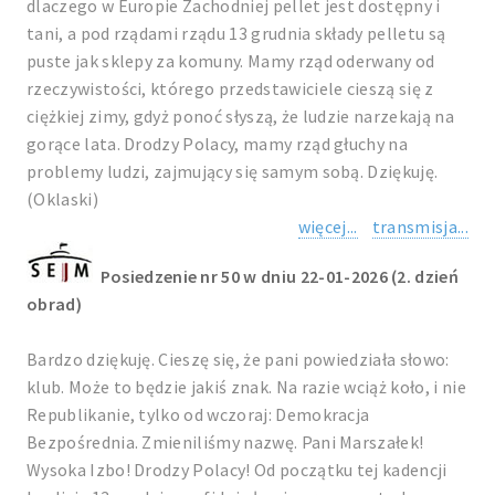
dlaczego w Europie Zachodniej pellet jest dostępny i
tani, a pod rządami rządu 13 grudnia składy pelletu są
puste jak sklepy za komuny. Mamy rząd oderwany od
rzeczywistości, którego przedstawiciele cieszą się z
ciężkiej zimy, gdyż ponoć słyszą, że ludzie narzekają na
gorące lata. Drodzy Polacy, mamy rząd głuchy na
problemy ludzi, zajmujący się samym sobą. Dziękuję.
(Oklaski)
więcej...
transmisja...
Posiedzenie nr 50 w dniu 22-01-2026 (2. dzień
obrad)
Bardzo dziękuję. Cieszę się, że pani powiedziała słowo:
klub. Może to będzie jakiś znak. Na razie wciąż koło, i nie
Republikanie, tylko od wczoraj: Demokracja
Bezpośrednia. Zmieniliśmy nazwę. Pani Marszałek!
Wysoka Izbo! Drodzy Polacy! Od początku tej kadencji