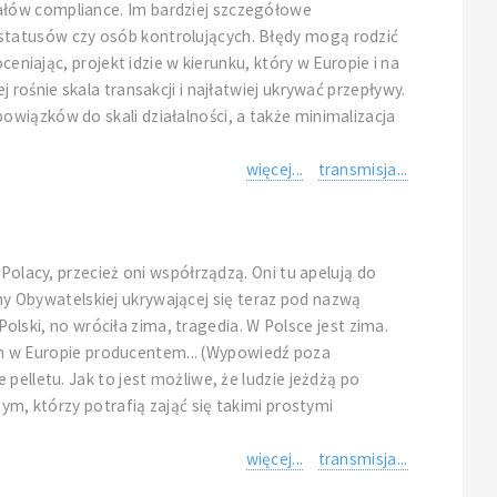
ałów compliance. Im bardziej szczegółowe
statusów czy osób kontrolujących. Błędy mogą rodzić
eniając, projekt idzie w kierunku, który w Europie i na
rośnie skala transakcji i najłatwiej ukrywać przepływy.
wiązków do skali działalności, a także minimalizacja
więcej...
transmisja...
Polacy, przecież oni współrządzą. Oni tu apelują do
ormy Obywatelskiej ukrywającej się teraz pod nazwą
Polski, no wróciła zima, tragedia. W Polsce jest zima.
ugim w Europie producentem... (Wypowiedź poza
pelletu. Jak to jest możliwe, że ludzie jeżdżą po
ym, którzy potrafią zająć się takimi prostymi
więcej...
transmisja...