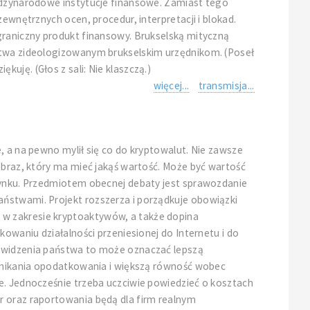
iędzynarodowe instytucje finansowe. Zamiast tego
ewnętrznych ocen, procedur, interpretacji i blokad.
graniczny produkt finansowy. Brukselską mityczną
ństwa zideologizowanym brukselskim urzędnikom. (Poseł
uję. (Głos z sali: Nie klaszczą.)
więcej...
transmisja...
, a na pewno mylił się co do kryptowalut. Nie zawsze
obraz, który ma mieć jakąś wartość. Może być wartość
 rynku. Przedmiotem obecnej debaty jest sprawozdanie
aństwami. Projekt rozszerza i porządkuje obowiązki
 w zakresie kryptoaktywów, a także dopina
kowaniu działalności przeniesionej do Internetu i do
u widzenia państwa to może oznaczać lepszą
a unikania opodatkowania i większą równość wobec
e. Jednocześnie trzeba uczciwie powiedzieć o kosztach
r oraz raportowania będą dla firm realnym