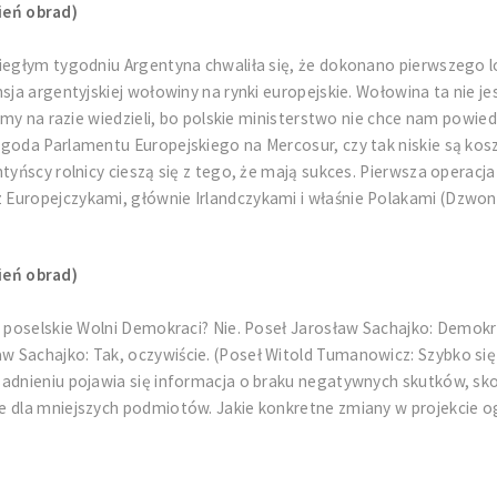
ień obrad)
biegłym tygodniu Argentyna chwaliła się, że dokonano pierwszego
sja argentyjskiej wołowiny na rynki europejskie. Wołowina ta nie j
iemy na razie wiedzieli, bo polskie ministerstwo nie chce nam powie
goda Parlamentu Europejskiego na Mercosur, czy tak niskie są kosz
ntyńscy rolnicy cieszą się z tego, że mają sukces. Pierwsza operac
Europejczykami, głównie Irlandczykami i właśnie Polakami (Dzwone
ień obrad)
o poselskie Wolni Demokraci? Nie. Poseł Jarosław Sachajko: Demok
Sachajko: Tak, oczywiście. (Poseł Witold Tumanowicz: Szybko się 
asadnieniu pojawia się informacja o braku negatywnych skutków,
e dla mniejszych podmiotów. Jakie konkretne zmiany w projekcie 