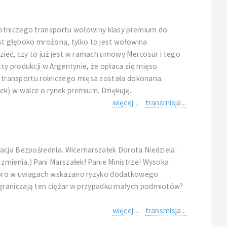
 lotniczego transportu wołowiny klasy premium do
est głęboko mrożona, tylko to jest wołowina
dzieć, czy to już jest w ramach umowy Mercosur i tego
ty produkcji w Argentynie, że opłaca się mięso
ja transportu rolniczego mięsa została dokonana.
k) w walce o rynek premium. Dziękuję.
więcej...
transmisja...
racja Bezpośrednia. Wicemarszałek Dorota Niedziela:
zmienia.) Pani Marszałek! Panie Ministrze! Wysoka
 skoro w uwagach wskazano ryzyko dodatkowego
ograniczają ten ciężar w przypadku małych podmiotów?
więcej...
transmisja...