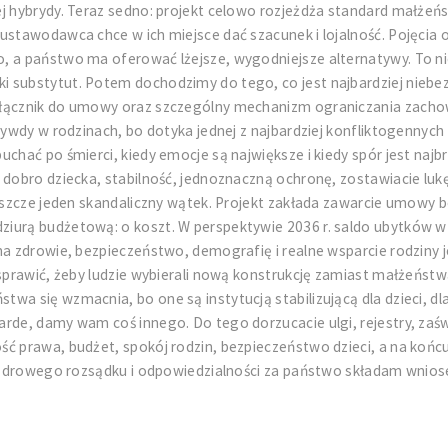
ej hybrydy. Teraz sedno: projekt celowo rozjeżdża standard małże
ustawodawca chce w ich miejsce dać szacunek i lojalność. Pojęcia 
 a państwo ma oferować lżejsze, wygodniejsze alternatywy. To nie 
substytut. Potem dochodzimy do tego, co jest najbardziej niebezp
załącznik do umowy oraz szczególny mechanizm ograniczania zac
rzywdy w rodzinach, bo dotyka jednej z najbardziej konfliktogenny
chać po śmierci, kiedy emocje są największe i kiedy spór jest najb
 dobro dziecka, stabilność, jednoznaczną ochronę, zostawiacie lukę
jeszcze jeden skandaliczny wątek. Projekt zakłada zawarcie umowy 
iurą budżetową: o koszt. W perspektywie 2036 r. saldo ubytków w 
na zdrowie, bezpieczeństwo, demografię i realne wsparcie rodziny j
sprawić, żeby ludzie wybierali nową konstrukcję zamiast małżeństwa
a się wzmacnia, bo one są instytucją stabilizującą dla dzieci, dla
arde, damy wam coś innego. Do tego dorzucacie ulgi, rejestry, zaś
ć prawa, budżet, spokój rodzin, bezpieczeństwo dzieci, a na końcu 
iu zdrowego rozsądku i odpowiedzialności za państwo składam wnios