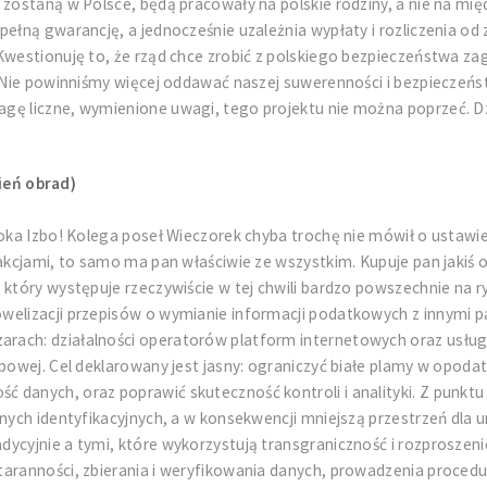
i zostaną w Polsce, będą pracowały na polskie rodziny, a nie na m
ełną gwarancję, a jednocześnie uzależnia wypłaty i rozliczenia od z
Kwestionuję to, że rząd chce zrobić z polskiego bezpieczeństwa za
O. Nie powinniśmy więcej oddawać naszej suwerenności i bezpiecze
 liczne, wymienione uwagi, tego projektu nie można poprzeć. Dzięk
ień obrad)
soka Izbo! Kolega poseł Wieczorek chyba trochę nie mówił o ustawie
 akcjami, to samo ma pan właściwie ze wszystkim. Kupuje pan jakiś 
, który występuje rzeczywiście w tej chwili bardzo powszechnie na
welizacji przepisów o wymianie informacji podatkowych z innymi p
rach: działalności operatorów platform internetowych oraz usług
bowej. Cel deklarowany jest jasny: ograniczyć białe plamy w opodat
 danych, oraz poprawić skuteczność kontroli i analityki. Z punkt
anych identyfikacyjnych, a w konsekwencji mniejszą przestrzeń dl
ycyjnie a tymi, które wykorzystują transgraniczność i rozproszeni
taranności, zbierania i weryfikowania danych, prowadzenia procedu