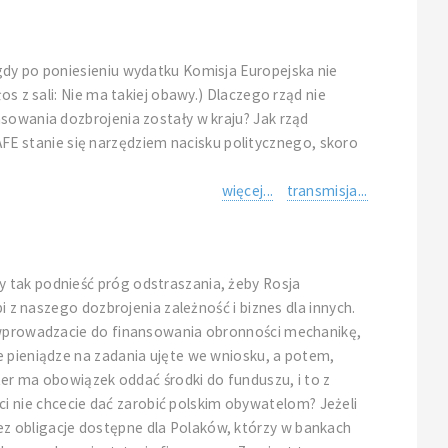
gdy po poniesieniu wydatku Komisja Europejska nie
s z sali: Nie ma takiej obawy.) Dlaczego rząd nie
nsowania dozbrojenia zostały w kraju? Jak rząd
E stanie się narzędziem nacisku politycznego, skoro
więcej...
transmisja...
y tak podnieść próg odstraszania, żeby Rosja
i z naszego dozbrojenia zależność i biznes dla innych.
m wprowadzacie do finansowania obronności mechanikę,
e pieniądze na zadania ujęte we wniosku, a potem,
ster ma obowiązek oddać środki do funduszu, i to z
 nie chcecie dać zarobić polskim obywatelom? Jeżeli
z obligacje dostępne dla Polaków, którzy w bankach