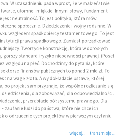
ństwa. W uzasadnieniu pada wprost, że w małżeństwie
otwarte, ułomne i miękkie. Innymi słowy, fundament
jest neutralność. To jest polityka, która mówi
ieczne społecznie. Dziedziczenie i wojny rodzinne. W
howku względem spadkobiercy testamentowego. To jest
ch instytucji prawa spadkowego. Zamiast porządkować
rudniejszy. Tworzycie konstrukcję, która w dorosłych
, gorszy standard i ryzyko niepewności prawnej. (Poseł
bez względu na płeć. Dochodzimy do pytania, które
sektorze finansów publicznych to ponad 2 mld zł. To
est na wagę złota. A wy dokładacie ustawę, której
, bo projekt sam przyznaje, że wspólne rozliczanie się
 dziedziczenia, dla zobowiązań, dla odpowiedzialności.
wiadczenia, przerabiacie pół systemu prawnego. Dla
- zaufanie ludzi do państwa, które nie chce ich
ek o odrzucenie tych projektów w pierwszym czytaniu.
więcej...
transmisja...