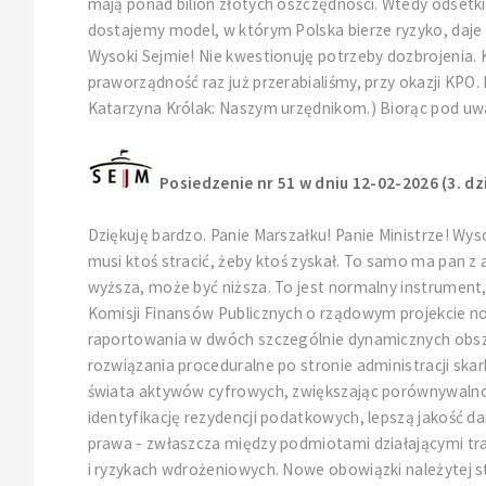
mają ponad bilion złotych oszczędności. Wtedy odsetk
dostajemy model, w którym Polska bierze ryzyko, daje p
Wysoki Sejmie! Nie kwestionuję potrzeby dozbrojenia. 
praworządność raz już przerabialiśmy, przy okazji KP
Katarzyna Królak: Naszym urzędnikom.) Biorąc pod uwagę
Posiedzenie nr 51 w dniu 12-02-2026 (3. dz
Dziękuję bardzo. Panie Marszałku! Panie Ministrze! Wy
musi ktoś stracić, żeby ktoś zyskał. To samo ma pan z
wyższa, może być niższa. To jest normalny instrument
Komisji Finansów Publicznych o rządowym projekcie no
raportowania w dwóch szczególnie dynamicznych obsza
rozwiązania proceduralne po stronie administracji skar
świata aktywów cyfrowych, zwiększając porównywalność
identyfikację rezydencji podatkowych, lepszą jakość d
prawa - zwłaszcza między podmiotami działającymi trad
i ryzykach wdrożeniowych. Nowe obowiązki należytej s