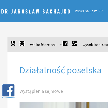
DR JAROSŁAW SACHAJKO
Poseł na Sejm RP
wielkość czcionki ->
wysoki kontrast
Działalność poselska
Wystąpienia sejmowe