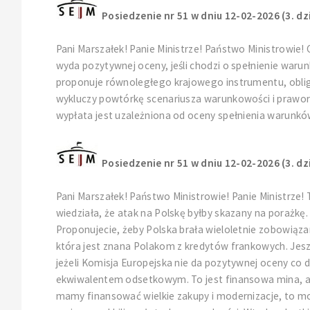
Posiedzenie nr 51 w dniu 12-02-2026 (3. dz
Pani Marszałek! Panie Ministrze! Państwo Ministrowie!
wyda pozytywnej oceny, jeśli chodzi o spełnienie warunk
proponuje równoległego krajowego instrumentu, obligac
wykluczy powtórkę scenariusza warunkowości i prawor
wypłata jest uzależniona od oceny spełnienia warunkó
Posiedzenie nr 51 w dniu 12-02-2026 (3. dz
Pani Marszałek! Państwo Ministrowie! Panie Ministrze
wiedziała, że atak na Polskę byłby skazany na porażkę. 
Proponujecie, żeby Polska brała wieloletnie zobowiąz
która jest znana Polakom z kredytów frankowych. Jeszc
jeżeli Komisja Europejska nie da pozytywnej oceny co d
ekwiwalentem odsetkowym. To jest finansowa mina, a n
mamy finansować wielkie zakupy i modernizacje, to mo