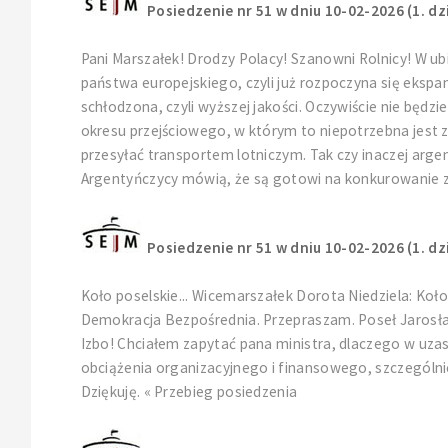
Posiedzenie nr 51 w dniu 10-02-2026 (1. dz
Pani Marszałek! Drodzy Polacy! Szanowni Rolnicy! W u
państwa europejskiego, czyli już rozpoczyna się ekspan
schłodzona, czyli wyższej jakości. Oczywiście nie będz
okresu przejściowego, w którym to niepotrzebna jest z
przesyłać transportem lotniczym. Tak czy inaczej arge
Argentyńczycy mówią, że są gotowi na konkurowanie z 
Posiedzenie nr 51 w dniu 10-02-2026 (1. dz
Koło poselskie... Wicemarszałek Dorota Niedziela: Koł
Demokracja Bezpośrednia. Przepraszam. Poseł Jarosław 
Izbo! Chciałem zapytać pana ministra, dlaczego w uz
obciążenia organizacyjnego i finansowego, szczególni
Dziękuję. « Przebieg posiedzenia