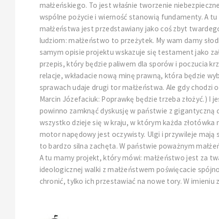
małżeńskiego. To jest właśnie tworzenie niebezpieczn
wspólne pożycie i wierność stanowią fundamenty. A tu 
małżeństwa jest przedstawiany jako coś zbyt twardego,
ludziom: małżeństwo to przeżytek. My wam damy słodki 
samym opisie projektu wskazuje się testament jako 
przepis, który będzie paliwem dla sporów i poczucia k
relacje, wkładacie nową minę prawną, która będzie wybu
sprawach udaje drugi tor małżeństwa. Ale gdy chodzi o
Marcin Józefaciuk: Poprawkę będzie trzeba złożyć.) I 
powinno zamknąć dyskusję w państwie z gigantyczną dz
wszystko dzieje się w kraju, w którym każda złotówka 
motor napędowy jest oczywisty. Ulgi i przywileje mają 
to bardzo silna zachęta. W państwie poważnym małżeństw
A tu mamy projekt, który mówi: małżeństwo jest za tw
ideologicznej walki z małżeństwem poświęcacie spójnoś
chronić, tylko ich przestawiać na nowe tory. W imien