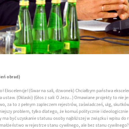
ień obrad)
bo! Ekscelencje! (Gwar na sali, dzwonek) Chciałbym państwa ekscelen
ustaw. (Oklaski) (Głos z sali: O Jezu...) Omawiane projekty to nie 
, za to z pełnym zapleczem rejestrów, zaświadczeń, ulg, skutków 
ilniejszy problem, tylko dlatego, że komuś politycznie i ideologiczn
y ma być uzyskanie statusu osoby najbliższej w związku i wpisu do
małżeństwo w rejestrze stanu cywilnego, ale bez stanu cywilneg