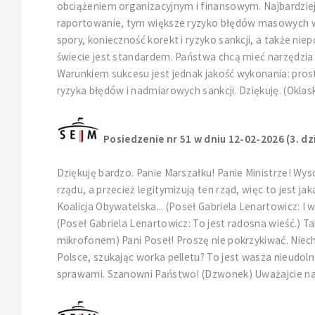
obciążeniem organizacyjnym i finansowym. Najbardzie
raportowanie, tym większe ryzyko błędów masowych w 
spory, konieczność korekt i ryzyko sankcji, a także nie
świecie jest standardem. Państwa chcą mieć narzędzia d
Warunkiem sukcesu jest jednak jakość wykonania: prost
ryzyka błędów i nadmiarowych sankcji. Dziękuję. (Oklask
Posiedzenie nr 51 w dniu 12-02-2026 (3. dz
Dziękuję bardzo. Panie Marszałku! Panie Ministrze! Wys
rządu, a przecież legitymizują ten rząd, więc to jest j
Koalicja Obywatelska... (Poseł Gabriela Lenartowicz: I w
(Poseł Gabriela Lenartowicz: To jest radosna wieść.) T
mikrofonem) Pani Poseł! Proszę nie pokrzykiwać. Niech 
Polsce, szukając worka pelletu? To jest wasza nieudoln
sprawami. Szanowni Państwo! (Dzwonek) Uważajcie na rz