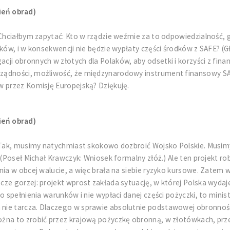
ień obrad)
 Chciałbym zapytać: Kto w rządzie weźmie za to odpowiedzialność, 
ów, i w konsekwencji nie będzie wypłaty części środków z SAFE? (Gło
ji obronnych w złotych dla Polaków, aby odsetki i korzyści z fina
ządności, możliwość, że międzynarodowy instrument finansowy SAF
w przez Komisję Europejską? Dziękuję.
ień obrad)
! Tak, musimy natychmiast skokowo dozbroić Wojsko Polskie. Musim
(Poseł Michał Krawczyk: Wniosek formalny złóż.) Ale ten projekt rob
ania w obcej walucie, a więc brała na siebie ryzyko kursowe. Zate
ze gorzej: projekt wprost zakłada sytuację, w której Polska wydaj
o spełnienia warunków i nie wypłaci danej części pożyczki, to mini
ie tarcza. Dlaczego w sprawie absolutnie podstawowej obronności
żna to zrobić przez krajową pożyczkę obronną, w złotówkach, prze