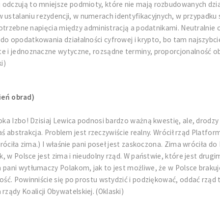
j odczują to mniejsze podmioty, które nie mają rozbudowanych dzi
ustalaniu rezydencji, w numerach identyfikacyjnych, w przypadku 
potrzebne napięcia między administracją a podatnikami. Neutralnie oc
o opodatkowania działalności cyfrowej i krypto, bo tam najszybciej 
e i jednoznaczne wytyczne, rozsądne terminy, proporcjonalność obo
i)
ień obrad)
oka Izbo! Dzisiaj Lewica podnosi bardzo ważną kwestię, ale, drodzy 
akaś abstrakcja. Problem jest rzeczywiście realny. Wrócił rząd Platf
róciła zima.) I właśnie pani poseł jest zaskoczona. Zima wróciła do 
ak, w Polsce jest zima i nieudolny rząd. W państwie, które jest dr
pani wytłumaczy Polakom, jak to jest możliwe, że w Polsce brakuje 
ość. Powinniście się po prostu wstydzić i podziękować, oddać rząd t
ądy Koalicji Obywatelskiej. (Oklaski)