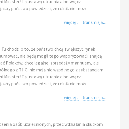
i Minister! Tą ustawą utrudnia albo wręcz
jakby państwo powiedzieli, że rolnik nie może
więcej...
transmisja...
li. Tu chodzi o to, że państwo chcą zwiększyć rynek
konsumować, nie będą mogli tego waporyzować i znajdą
ać Polaków, chce legalnej sprzedaży marihuany, ale
spólnego z THC, nie mają nic wspólnego z substancjami
i Minister! Tą ustawą utrudnia albo wręcz
jakby państwo powiedzieli, że rolnik nie może
więcej...
transmisja...
czenia osób uzależnionych, przeciwdziałania skutkom