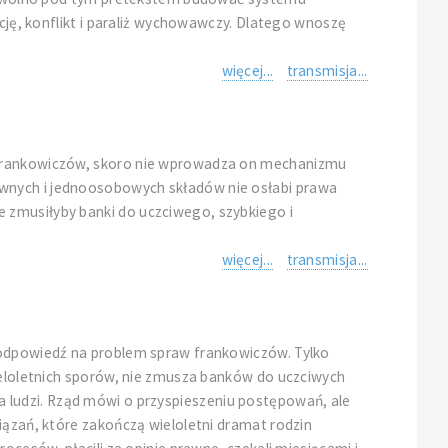
ację, konflikt i paraliż wychowawczy. Dlatego wnoszę
więcej...
transmisja...
a frankowiczów, skoro nie wprowadza on mechanizmu
awnych i jednoosobowych składów nie osłabi prawa
 zmusiłyby banki do uczciwego, szybkiego i
więcej...
transmisja...
o odpowiedź na problem spraw frankowiczów. Tylko
wieloletnich sporów, nie zmusza banków do uczciwych
 dla ludzi. Rząd mówi o przyspieszeniu postępowań, ale
iązań, które zakończą wieloletni dramat rodzin