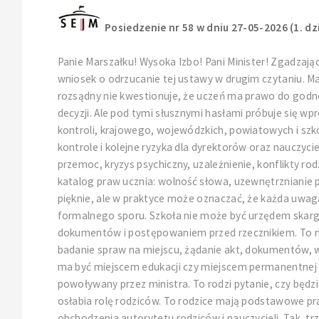
Posiedzenie nr 58 w dniu 27-05-2026 (1. dz
Panie Marszałku! Wysoka Izbo! Pani Minister! Zgadzając 
wniosek o odrzucanie tej ustawy w drugim czytaniu. Ma 
rozsądny nie kwestionuje, że uczeń ma prawo do godno
decyzji. Ale pod tymi słusznymi hasłami próbuje się w
kontroli, krajowego, wojewódzkich, powiatowych i sz
kontrole i kolejne ryzyka dla dyrektorów oraz nauczyci
przemoc, kryzys psychiczny, uzależnienie, konflikty r
katalog praw ucznia: wolność słowa, uzewnętrznianie 
pięknie, ale w praktyce może oznaczać, że każda uwag
formalnego sporu. Szkoła nie może być urzędem skarg
dokumentów i postępowaniem przed rzecznikiem. To nie 
badanie spraw na miejscu, żądanie akt, dokumentów, w
ma być miejscem edukacji czy miejscem permanentnej kon
powoływany przez ministra. To rodzi pytanie, czy będzi
osłabia rolę rodziców. To rodzice mają podstawowe pr
obchodzenia autorytetu rodziców i nauczycieli. Tak, 