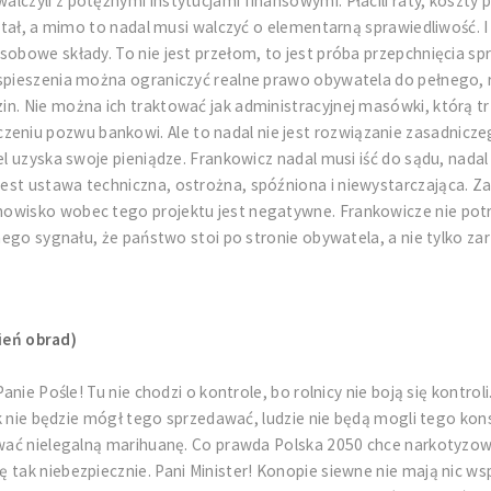
czyli z potężnymi instytucjami finansowymi. Płacili raty, koszty pr
pitał, a mimo to nadal musi walczyć o elementarną sprawiedliwość. I
sobowe składy. To nie jest przełom, to jest próba przepchnięcia sp
zyspieszenia można ograniczyć realne prawo obywatela do pełnego,
n. Nie można ich traktować jak administracyjnej masówki, którą trz
niu pozwu bankowi. Ale to nadal nie jest rozwiązanie zasadniczeg
el uzyska swoje pieniądze. Frankowicz nadal musi iść do sądu, nadal
st ustawa techniczna, ostrożna, spóźniona i niewystarczająca. Zam
owisko wobec tego projektu jest negatywne. Frankowicze nie potrz
asnego sygnału, że państwo stoi po stronie obywatela, a nie tylko
ień obrad)
anie Pośle! Tu nie chodzi o kontrole, bo rolnicy nie boją się kontro
lnik nie będzie mógł tego sprzedawać, ludzie nie będą mogli tego 
dawać nielegalną marihuanę. Co prawda Polska 2050 chce narkotyzow
 tak niebezpiecznie. Pani Minister! Konopie siewne nie mają nic w