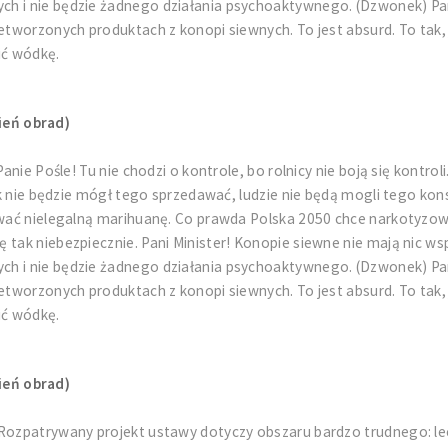
h i nie będzie żadnego działania psychoaktywnego. (Dzwonek) Pan
etworzonych produktach z konopi siewnych. To jest absurd. To tak, 
ić wódkę.
ień obrad)
anie Pośle! Tu nie chodzi o kontrole, bo rolnicy nie boją się kontro
lnik nie będzie mógł tego sprzedawać, ludzie nie będą mogli tego 
dawać nielegalną marihuanę. Co prawda Polska 2050 chce narkotyzow
 tak niebezpiecznie. Pani Minister! Konopie siewne nie mają nic w
h i nie będzie żadnego działania psychoaktywnego. (Dzwonek) Pan
etworzonych produktach z konopi siewnych. To jest absurd. To tak, 
ić wódkę.
ień obrad)
 Rozpatrywany projekt ustawy dotyczy obszaru bardzo trudnego: le