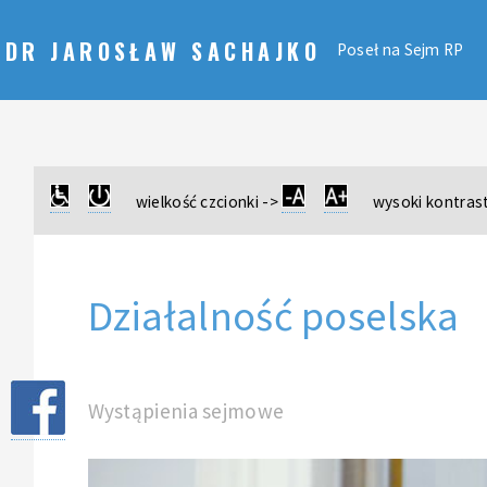
DR JAROSŁAW SACHAJKO
Poseł na Sejm RP
wielkość czcionki ->
wysoki kontrast
Działalność poselska
Wystąpienia sejmowe