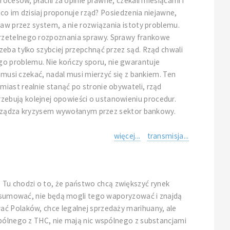
ocesów, płacili za opinie prawne, czekali miesiącami i
 co im dzisiaj proponuje rząd? Posiedzenia niejawne,
raw przez system, a nie rozwiązania istoty problemu.
 rzetelnego rozpoznania sprawy. Sprawy frankowe
eba tylko szybciej przepchnąć przez sąd. Rząd chwali
o problemu. Nie kończy sporu, nie gwarantuje
 musi czekać, nadal musi mierzyć się z bankiem. Ten
iast realnie stanąć po stronie obywateli, rząd
ebują kolejnej opowieści o ustanowieniu procedur.
 zarządza kryzysem wywołanym przez sektor bankowy.
więcej...
transmisja...
li. Tu chodzi o to, że państwo chcą zwiększyć rynek
konsumować, nie będą mogli tego waporyzować i znajdą
ać Polaków, chce legalnej sprzedaży marihuany, ale
spólnego z THC, nie mają nic wspólnego z substancjami