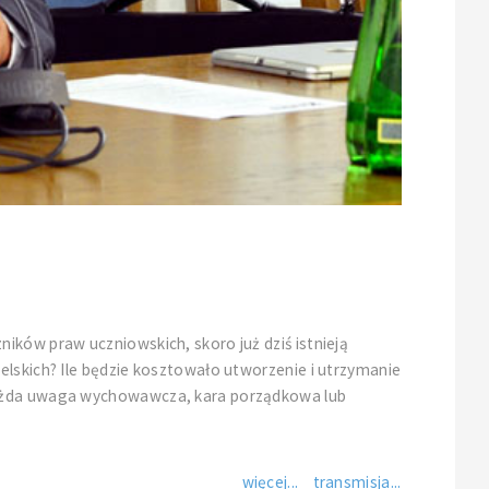
ików praw uczniowskich, skoro już dziś istnieją
elskich? Ile będzie kosztowało utworzenie i utrzymanie
 każda uwaga wychowawcza, kara porządkowa lub
więcej...
transmisja...