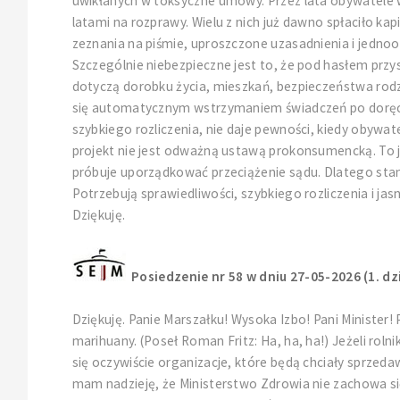
uwikłanych w toksyczne umowy. Przez lata obywatele wal
latami na rozprawy. Wielu z nich już dawno spłaciło ka
zeznania na piśmie, uproszczone uzasadnienia i jednoo
Szczególnie niebezpieczne jest to, że pod hasłem pr
dotyczą dorobku życia, mieszkań, bezpieczeństwa rodzi
się automatycznym wstrzymaniem świadczeń po doręcze
szybkiego rozliczenia, nie daje pewności, kiedy obywat
projekt nie jest odważną ustawą prokonsumencką. To je
próbuje uporządkować przeciążenie sądu. Dlatego stan
Potrzebują sprawiedliwości, szybkiego rozliczenia i j
Dziękuję.
Posiedzenie nr 58 w dniu 27-05-2026 (1. dz
Dziękuję. Panie Marszałku! Wysoka Izbo! Pani Minister! P
marihuany. (Poseł Roman Fritz: Ha, ha, ha!) Jeżeli ro
się oczywiście organizacje, które będą chciały sprze
mam nadzieję, że Ministerstwo Zdrowia nie zachowa się