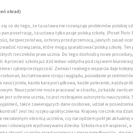
ień obrad)
się co do tego, że ta ustawa nie rozwiązuje problemów polskiej szko
pan poseł rację, ta ustawa tylko psuje polską szkołę. (Poseł Piotr 
ści, bezpieczeństwa, ochrony przed przemocą, jasnych zasad oceni
prowadzić rozwiązania, które mogą sparaliżować polską szkołę. Ten
kolnych rzeczników praw ucznia. Do tego dochodzą nowe procedury
eli. A przecież szkoła już dziś ledwo oddycha pod ciężarem biurokr
odzinne i cyberprzestępczość. Zamiast realnego wsparcia daje kolej
przekonań, kształtowanie stroju i wyglądu, posiadanie przedmiotów
a nauczyciela, każda kara porządkowa, każde polecenie, każda prób
owym. Nauczyciel nie może pracować w strachu, że każde zwróceni
jest ochrona ucznia, to jest rozbrajanie autorytetu nauczyciela. 
yjaśnień, także zawierających dane osobowe, udział w posiedzenia
troli? Jest też ryzyko upolitycznienia. Krajowy rzecznik ma działa
e niezależnym obrońcą uczniów, czy narzędziem polityki aktualnej w
awo i obowiązek wychowywania dziecka. Szkoła ma ich wspierać, a n
trzeba chronić uczniów przed przemocą i niesprawiedliwością, ale 