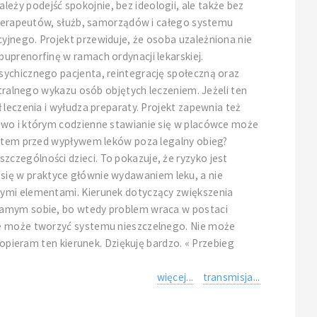
ży podejść spokojnie, bez ideologii, ale także bez
, terapeutów, służb, samorządów i całego systemu
yjnego. Projekt przewiduje, że osoba uzależniona nie
uprenorfinę w ramach ordynacji lekarskiej.
sychicznego pacjenta, reintegrację społeczną oraz
ntralnego wykazu osób objętych leczeniem. Jeżeli ten
 leczenia i wyłudza preparaty. Projekt zapewnia też
dowo i którym codzienne stawianie się w placówce może
system przed wypływem leków poza legalny obieg?
czególności dzieci. To pokazuje, że ryzyko jest
ie się w praktyce głównie wydawaniem leku, a nie
łymi elementami. Kierunek dotyczący zwiększenia
 samym sobie, bo wtedy problem wraca w postaci
nie może tworzyć systemu nieszczelnego. Nie może
Popieram ten kierunek. Dziękuję bardzo. « Przebieg
więcej...
transmisja...