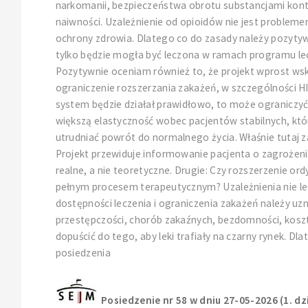
narkomanii, bezpieczeństwa obrotu substancjami kontr
naiwności. Uzależnienie od opioidów nie jest probleme
ochrony zdrowia. Dlatego co do zasady należy pozytywn
tylko będzie mogła być leczona w ramach programu lecz
Pozytywnie oceniam również to, że projekt wprost wsk
ograniczenie rozszerzania zakażeń, w szczególności HIV
system będzie działał prawidłowo, to może ograniczyć s
większą elastyczność wobec pacjentów stabilnych, któ
utrudniać powrót do normalnego życia. Właśnie tutaj 
Projekt przewiduje informowanie pacjenta o zagrożeni
realne, a nie teoretyczne. Drugie: Czy rozszerzenie ord
pełnym procesem terapeutycznym? Uzależnienia nie lec
dostępności leczenia i ograniczenia zakażeń należy u
przestępczości, chorób zakaźnych, bezdomności, koszt
dopuścić do tego, aby leki trafiały na czarny rynek. D
posiedzenia
Posiedzenie nr 58 w dniu 27-05-2026 (1. dz