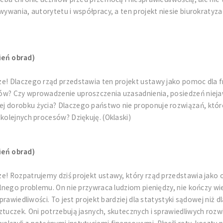
wywania, autorytetu i współpracy, a ten projekt niesie biurokratyz
ień obrad)
rze! Dlaczego rząd przedstawia ten projekt ustawy jako pomoc dl
mów? Czy wprowadzenie uproszczenia uzasadnienia, posiedzeń niej
j dorobku życia? Dlaczego państwo nie proponuje rozwiązań, które
kolejnych procesów? Dziękuję. (Oklaski)
ień obrad)
ze! Rozpatrujemy dziś projekt ustawy, który rząd przedstawia jak
ealnego problemu. On nie przywraca ludziom pieniędzy, nie kończy 
sprawiedliwości. To jest projekt bardziej dla statystyki sądowej niż
ztuczek. Oni potrzebują jasnych, skutecznych i sprawiedliwych rozw