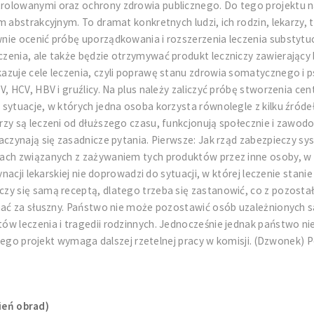
olowanymi oraz ochrony zdrowia publicznego. Do tego projektu nale
m abstrakcyjnym. To dramat konkretnych ludzi, ich rodzin, lekarzy
ie ocenić próbę uporządkowania i rozszerzenia leczenia substytuc
enia, ale także będzie otrzymywać produkt leczniczy zawierający b
azuje cele leczenia, czyli poprawę stanu zdrowia somatycznego i p
, HCV, HBV i gruźlicy. Na plus należy zaliczyć próbę stworzenia ce
ytuacje, w których jedna osoba korzysta równolegle z kilku źródeł
rzy są leczeni od dłuższego czasu, funkcjonują społecznie i zawo
zaczynają się zasadnicze pytania. Pierwsze: Jak rząd zabezpieczy 
ach związanych z zażywaniem tych produktów przez inne osoby, w sz
ynacji lekarskiej nie doprowadzi do sytuacji, w której leczenie stan
zy się samą receptą, dlatego trzeba się zastanowić, co z pozosta
znać za słuszny. Państwo nie może pozostawić osób uzależnionych
ów leczenia i tragedii rodzinnych. Jednocześnie jednak państwo 
latego projekt wymaga dalszej rzetelnej pracy w komisji. (Dzwonek) 
ień obrad)