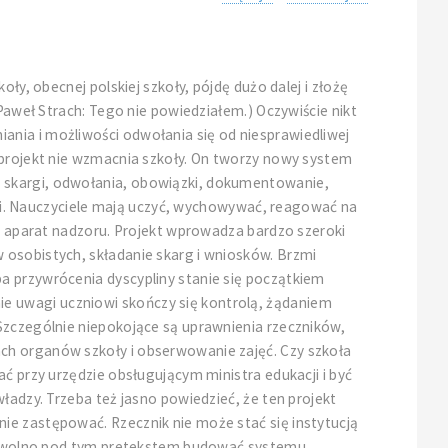
ły, obecnej polskiej szkoły, pójdę dużo dalej i złożę
Paweł Strach: Tego nie powiedziałem.) Oczywiście nikt
ania i możliwości odwołania się od niesprawiedliwej
 projekt nie wzmacnia szkoły. On tworzy nowy system
, skargi, odwołania, obowiązki, dokumentowanie,
acji. Nauczyciele mają uczyć, wychowywać, reagować na
ny aparat nadzoru. Projekt wprowadza bardzo szeroki
 osobistych, składanie skarg i wniosków. Brzmi
a przywrócenia dyscypliny stanie się początkiem
e uwagi uczniowi skończy się kontrolą, żądaniem
Szczególnie niepokojące są uprawnienia rzeczników,
ch organów szkoły i obserwowanie zajęć. Czy szkoła
ć przy urzędzie obsługującym ministra edukacji i być
ładzy. Trzeba też jasno powiedzieć, że ten projekt
ie zastępować. Rzecznik nie może stać się instytucją
nie wolno pod tym pretekstem budować systemu