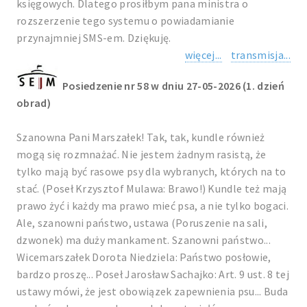
księgowych. Dlatego prosiłbym pana ministra o
rozszerzenie tego systemu o powiadamianie
przynajmniej SMS-em. Dziękuję.
więcej...
transmisja...
Posiedzenie nr 58 w dniu 27-05-2026 (1. dzień
obrad)
Szanowna Pani Marszałek! Tak, tak, kundle również
mogą się rozmnażać. Nie jestem żadnym rasistą, że
tylko mają być rasowe psy dla wybranych, których na to
stać. (Poseł Krzysztof Mulawa: Brawo!) Kundle też mają
prawo żyć i każdy ma prawo mieć psa, a nie tylko bogaci.
Ale, szanowni państwo, ustawa (Poruszenie na sali,
dzwonek) ma duży mankament. Szanowni państwo...
Wicemarszałek Dorota Niedziela: Państwo posłowie,
bardzo proszę... Poseł Jarosław Sachajko: Art. 9 ust. 8 tej
ustawy mówi, że jest obowiązek zapewnienia psu... Buda