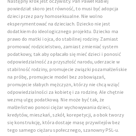
Następny krok jest oczywisty. Pan Paweł Rabiej
powiedział: skoro jest równość, to musi być adopcja
dzieci przez pary homoseksualne. Nie wolno
eksperymentować na dzieciach. Dziecko nie jest
dodatkiem do ideologicznego projektu. Dziecko ma
prawo do matki i ojca, do stabilnej rodziny. Zamiast
promować rodzicielstwo, zamiast zmieniać system
podatkowy, tak aby opłacało się mieć dzieci i ponosić
odpowiedzialność za przyszłość narodu, uderzacie w
stabilność rodziny, promujecie związki pozamałżeńskie
na próbę, promujecie model bez zobowiązań,
promujecie słabych mężczyzn, którzy nie chcą wziąć
odpowiedzialności za kobietę i za rodzinę. Ale chętnie
wezmą ulgę podatkową. Nie może być tak, że
małżeństwo ponosi ciężar wychowywania dzieci,
kredytów, mieszkań, szkół, korepetycji, a obok tworzy
się konstrukcję, która dostaje masę przywilejów bez
tego samego ciężaru społecznego, szanowny PSL-u.