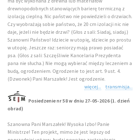
ma być wykonana z drewna lub materiałów
drewnopodobnych stanowiących barierę termiczną z
izolacją cieplną. Nic państwo nie powiedzieli o drzwiach.
Czy wyobrażają sobie państwo, że 20 cm izolacji nic nie
daje, jeżeli nie będzie drzwi? (Głos z sali: Siadaj, siadaj.)
Szanowni Państwo! Idziecie w utopię, idziecie po prostu
w utopię. Jeszcze raz: seniorzy mają prawo posiadać
psa. (Głos z sali: Szczęśliwie Kancelaria Prezydenta
pana nie słucha.) Nie mogą wybierać między leczeniem a
budą, ogrodzeniem. Ogrodzenie to jest art. 9 ust. 4.
(Dzwonek) Pani Marszałek! Jest ogrodzenie.
więcej...
transmisja...
Posiedzenie nr 58 w dniu 27-05-2026 (1. dzień
obrad)
Szanowna Pani Marszałek! Wysoka Izbo! Panie
Ministrze! Ten projekt, mimo że jest lepszy od
poprzedniej ustawy, budzi poważne zastrzeżenia.