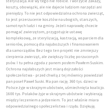
sterylizacja. Ale wy tego nie robicie. Tworzycie zakazy,
koszty, obowiązki, ale nie dajecie ludziom narzędzi ani
pieniędzy. To nie jest odpowiedzialna ochrona zwierząt,
to jest przerzucenie kosztów na ubogich, starszych,
samotnych ludzi i na gminy. Jeżeli naprawdę chcecie
pomagać zwierzętom, przygotujcie ustawę
kompleksową, ze sterylizacją, kastracją, wsparciem dla
seniorów, pomocą dla najuboższych i finansowaniem
dla samorządów. Bez tego ten projekt nie zmniejszy
cierpienia zwierząt, ale zwiększy liczbę porzuconych
psów. I tu pełna zgoda z panem posłem Pawłem Suskim.
Ochrona najsłabszych jest miarą dojrzałości
społeczeństwa - przed chwilą z tej mównicy powiedział
pan poseł Paweł Suski. Ma pan rację. 360 tys. dzieci w
Polsce żyje w skrajnym ubóstwie, uśmiechnięta koalicjo.
1600 tys. Polaków żyje w skrajnym ubóstwie i wybierają
między leczeniem a jedzeniem. To jest właśnie miara
odpowiedzialnego społeczeństwa i rządu. Dziękuję.