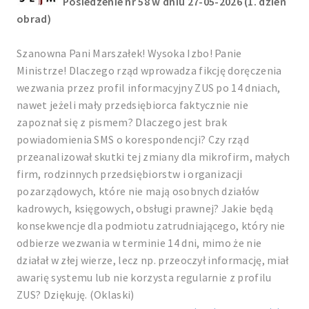
Posiedzenie nr 58 w dniu 27-05-2026 (1. dzień
obrad)
Szanowna Pani Marszałek! Wysoka Izbo! Panie
Ministrze! Dlaczego rząd wprowadza fikcję doręczenia
wezwania przez profil informacyjny ZUS po 14 dniach,
nawet jeżeli mały przedsiębiorca faktycznie nie
zapoznał się z pismem? Dlaczego jest brak
powiadomienia SMS o korespondencji? Czy rząd
przeanalizował skutki tej zmiany dla mikrofirm, małych
firm, rodzinnych przedsiębiorstw i organizacji
pozarządowych, które nie mają osobnych działów
kadrowych, księgowych, obsługi prawnej? Jakie będą
konsekwencje dla podmiotu zatrudniającego, który nie
odbierze wezwania w terminie 14 dni, mimo że nie
działał w złej wierze, lecz np. przeoczył informację, miał
awarię systemu lub nie korzysta regularnie z profilu
ZUS? Dziękuję. (Oklaski)