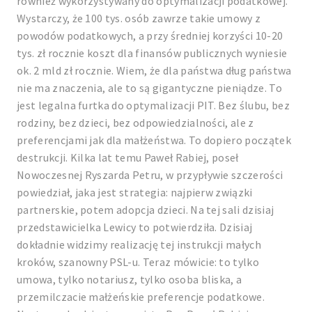
również wykorzystywany do optymalizacji podatkowej.
Wystarczy, że 100 tys. osób zawrze takie umowy z
powodów podatkowych, a przy średniej korzyści 10-20
tys. zł rocznie koszt dla finansów publicznych wyniesie
ok. 2 mld zł rocznie. Wiem, że dla państwa dług państwa
nie ma znaczenia, ale to są gigantyczne pieniądze. To
jest legalna furtka do optymalizacji PIT. Bez ślubu, bez
rodziny, bez dzieci, bez odpowiedzialności, ale z
preferencjami jak dla małżeństwa. To dopiero początek
destrukcji. Kilka lat temu Paweł Rabiej, poseł
Nowoczesnej Ryszarda Petru, w przypływie szczerości
powiedział, jaka jest strategia: najpierw związki
partnerskie, potem adopcja dzieci. Na tej sali dzisiaj
przedstawicielka Lewicy to potwierdziła. Dzisiaj
dokładnie widzimy realizację tej instrukcji małych
kroków, szanowny PSL-u. Teraz mówicie: to tylko
umowa, tylko notariusz, tylko osoba bliska, a
przemilczacie małżeńskie preferencje podatkowe.