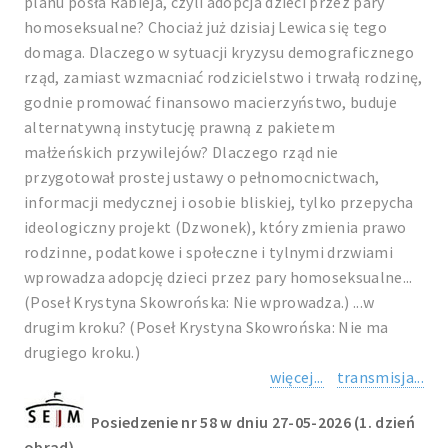
planu posła Rabieja, czyli adopcja dzieci przez pary
homoseksualne? Chociaż już dzisiaj Lewica się tego
domaga. Dlaczego w sytuacji kryzysu demograficznego
rząd, zamiast wzmacniać rodzicielstwo i trwałą rodzinę,
godnie promować finansowo macierzyństwo, buduje
alternatywną instytucję prawną z pakietem
małżeńskich przywilejów? Dlaczego rząd nie
przygotował prostej ustawy o pełnomocnictwach,
informacji medycznej i osobie bliskiej, tylko przepycha
ideologiczny projekt (Dzwonek), który zmienia prawo
rodzinne, podatkowe i społeczne i tylnymi drzwiami
wprowadza adopcję dzieci przez pary homoseksualne...
(Poseł Krystyna Skowrońska: Nie wprowadza.) ...w
drugim kroku? (Poseł Krystyna Skowrońska: Nie ma
drugiego kroku.)
więcej...
transmisja...
Posiedzenie nr 58 w dniu 27-05-2026 (1. dzień
obrad)