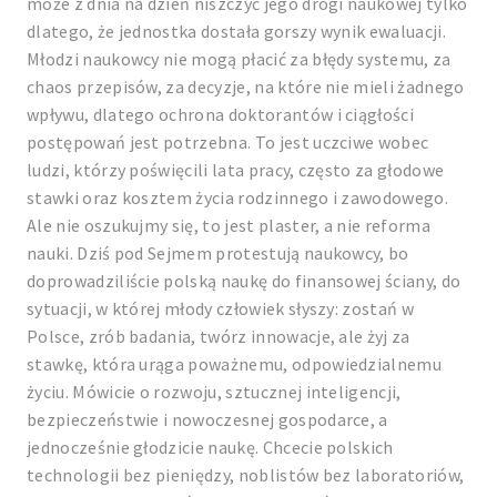
może z dnia na dzień niszczyć jego drogi naukowej tylko
dlatego, że jednostka dostała gorszy wynik ewaluacji.
Młodzi naukowcy nie mogą płacić za błędy systemu, za
chaos przepisów, za decyzje, na które nie mieli żadnego
wpływu, dlatego ochrona doktorantów i ciągłości
postępowań jest potrzebna. To jest uczciwe wobec
ludzi, którzy poświęcili lata pracy, często za głodowe
stawki oraz kosztem życia rodzinnego i zawodowego.
Ale nie oszukujmy się, to jest plaster, a nie reforma
nauki. Dziś pod Sejmem protestują naukowcy, bo
doprowadziliście polską naukę do finansowej ściany, do
sytuacji, w której młody człowiek słyszy: zostań w
Polsce, zrób badania, twórz innowacje, ale żyj za
stawkę, która urąga poważnemu, odpowiedzialnemu
życiu. Mówicie o rozwoju, sztucznej inteligencji,
bezpieczeństwie i nowoczesnej gospodarce, a
jednocześnie głodzicie naukę. Chcecie polskich
technologii bez pieniędzy, noblistów bez laboratoriów,