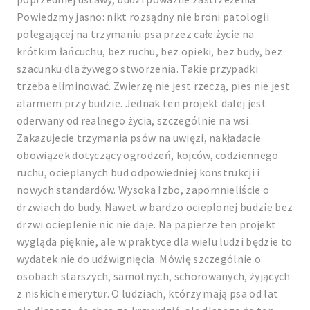
Powiedzmy jasno: nikt rozsądny nie broni patologii
polegającej na trzymaniu psa przez całe życie na
krótkim łańcuchu, bez ruchu, bez opieki, bez budy, bez
szacunku dla żywego stworzenia. Takie przypadki
trzeba eliminować. Zwierzę nie jest rzeczą, pies nie jest
alarmem przy budzie. Jednak ten projekt dalej jest
oderwany od realnego życia, szczególnie na wsi.
Zakazujecie trzymania psów na uwięzi, nakładacie
obowiązek dotyczący ogrodzeń, kojców, codziennego
ruchu, ocieplanych bud odpowiedniej konstrukcji i
nowych standardów. Wysoka Izbo, zapomnieliście o
drzwiach do budy. Nawet w bardzo ocieplonej budzie bez
drzwi ocieplenie nic nie daje. Na papierze ten projekt
wygląda pięknie, ale w praktyce dla wielu ludzi będzie to
wydatek nie do udźwignięcia. Mówię szczególnie o
osobach starszych, samotnych, schorowanych, żyjących
z niskich emerytur. O ludziach, którzy mają psa od lat