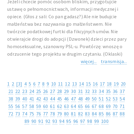
Jeżeli chcecie pomóc osobom bliskim, przygotujcie
ustawę o pełnomocnictwach, informacji medycznej i
opiece. (Głos z sali: Co pan gadasz?) Ale nie budujcie
małżeństwa bez nazywania go małżeństwem. Nie
twórzcie podatkowej furtki dla fikcyjnych umów. Nie
otwierajcie drogi do adopcji (Dzwonek) dzieci przez pary
homoseksualne, szanowny PSL-u. Powtórzę: wnoszę o
odrzucenie tego projektu w drugim czytaniu. (Oklaski)
więcej...
transmisja...
1
2
[3]
4
5
6
7
8
9
10
11
12
13
14
15
16
17
18
19
20
21
22
23
24
25
26
27
28
29
30
31
32
33
34
35
36
37
38
39
40
41
42
43
44
45
46
47
48
49
50
51
52
53
54
55
56
57
58
59
60
61
62
63
64
65
66
67
68
69
70
71
72
73
74
75
76
77
78
79
80
81
82
83
84
85
86
87
88
89
90
91
92
93
94
95
96
97
98
99
100