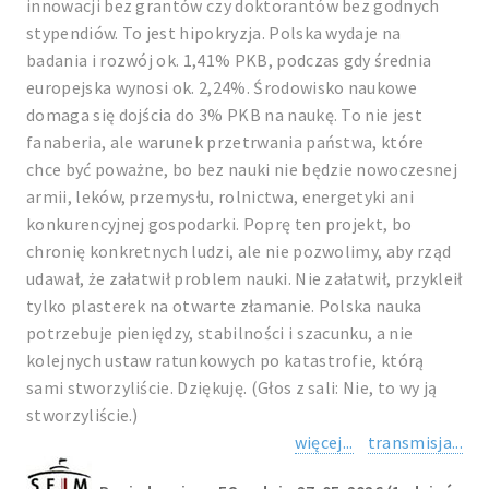
innowacji bez grantów czy doktorantów bez godnych
stypendiów. To jest hipokryzja. Polska wydaje na
badania i rozwój ok. 1,41% PKB, podczas gdy średnia
europejska wynosi ok. 2,24%. Środowisko naukowe
domaga się dojścia do 3% PKB na naukę. To nie jest
fanaberia, ale warunek przetrwania państwa, które
chce być poważne, bo bez nauki nie będzie nowoczesnej
armii, leków, przemysłu, rolnictwa, energetyki ani
konkurencyjnej gospodarki. Poprę ten projekt, bo
chronię konkretnych ludzi, ale nie pozwolimy, aby rząd
udawał, że załatwił problem nauki. Nie załatwił, przykleił
tylko plasterek na otwarte złamanie. Polska nauka
potrzebuje pieniędzy, stabilności i szacunku, a nie
kolejnych ustaw ratunkowych po katastrofie, którą
sami stworzyliście. Dziękuję. (Głos z sali: Nie, to wy ją
stworzyliście.)
więcej...
transmisja...