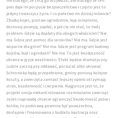
nie dlatego, że chcą go krzywdzić, ale dlatego że ten
pies daje im poczucie bezpieczeństwa i często jest to
jedyny towarzysz życia. I co państwo im dzisiaj mówicie?
Zbuduj kojec, postaw ogrodzenie, kup ocieplenie,
dostosuj posesję, zapłać, a jak cię nie stać, to twój
problem. Gdzie są dopłaty dla ubogich właścicieli? Nie
ma. Gdzie jest pomoc dla seniorów? Nie ma. Gdzie jest
wsparcie dla gmin? Nie ma. Gdzie jest program budowy
kojców, bud i ogrodzeń? Nie ma. To jest bezduszność
ubrana w język wrażliwości. Efekt będzie dramatyczny.
Ludzie zaczną psy oddawać, porzucać albo ukrywać.
Schroniska będą przepełnione, gminy poniosą kolejne
koszty, a zwierzęta zamiast lepszej opieki otrzymają
stres, bezdomność i cierpienie. Najgorsze jest to, że
projekt omija niekontrolowane rozmnażanie zwierząt.
Jeżeli naprawdę chcecie ograniczyć bezdomność psów i
kotów, to podstawą powinna być powszechna,
dostępna i finansowana z budżetu kastracja oraz