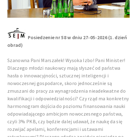
Posiedzenie nr 58 w dniu 27-05-2026 (1. dzień
obrad)
Szanowna Pani Marszałek! Wysoka Izbo! Pani Minister!
Dlaczego młodzi naukowcy mają słyszeć od państwa
hasła o innowacyjności, sztucznej inteligencji i
nowoczesnej gospodarce, skoro jednocześnie są
zmuszani do pracy za wynagrodzenia nieadekwatne do
kwalifikacji i odpowiedzialności? Czy rząd ma konkretny
harmonogram dojścia do poziomu finansowania nauki
odpowiadającego ambicjom nowoczesnego państwa,
czyli 3% PKB, czy będzie dalej udawał, że naukę da się
rozwijać apelami, konferencjami i ustawami
ratunkowymi? Dlaczego władza znajduje pieniądze na