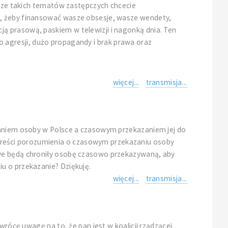
zcze takich tematów zastępczych chcecie
o, żeby finansować wasze obsesje, wasze wendety,
ą prasową, paskiem w telewizji i nagonką dnia. Ten
użo agresji, dużo propagandy i brak prawa oraz
więcej...
transmisja...
chaniem osoby w Polsce a czasowym przekazaniem jej do
treści porozumienia o czasowym przekazaniu osoby
owe będą chroniły osobę czasowo przekazywaną, aby
u o przekazanie? Dziękuję.
więcej...
transmisja...
wrócę uwagę na to, że pan jest w koalicji rządzącej.