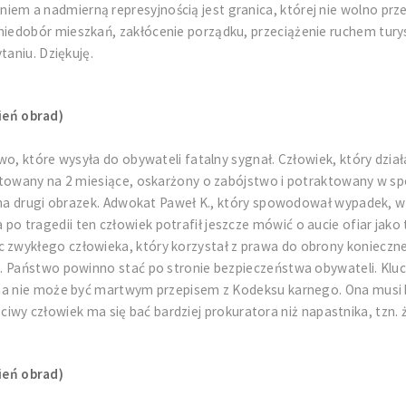
 a nadmierną represyjnością jest granica, której nie wolno przekr
iedobór mieszkań, zakłócenie porządku, przeciążenie ruchem tury
taniu. Dziękuję.
ień obrad)
o, które wysyła do obywateli fatalny sygnał. Człowiek, który dział
ztowany na 2 miesiące, oskarżony o zabójstwo i potraktowany w spo
 na drugi obrazek. Adwokat Paweł K., który spowodował wypadek, w 
tragedii ten człowiek potrafił jeszcze mówić o aucie ofiar jako 
wykłego człowieka, który korzystał z prawa do obrony koniecznej,
. Państwo powinno stać po stronie bezpieczeństwa obywateli. Kluc
czna nie może być martwym przepisem z Kodeksu karnego. Ona mu
czciwy człowiek ma się bać bardziej prokuratora niż napastnika, tzn. 
ień obrad)