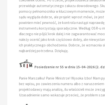
cokolwiek ocenić. Po trzecie, projektodawca świadomie
przewiduje automatycznego zakazu dowodowego. Skute
pomocy pełnomocnika w kluczowym momencie, może wyg
sądu wygląda dobrze, ale projekt wprost mówi, że jest
powinien mieć pewność, że kontrola nastąpi naprawdę s
instrumentu korzystają sporadycznie. Według OSR-u moż
dlaczego nie pójść krok dalej i nie zagwarantować moc
należy ocenić jako krok częściowo dobry, ale niewysta
ich praktycznego obchodzenia. Dobrze, że wzmacnia si
najbardziej potrzebna. Dziękuję.
Posiedzenie nr 55 w dniu 15-04-2026 (2. dz
Panie Marszałku! Panie Ministrze! Wysoka Izbo! Mam p
bez wpisu, po zawieszeniu numeru albo z naruszeniem 
projektodawcy mają analizę, ilu właścicieli może zrez
Uzasadnienie samo wskazuje przecież, że problem szarej s