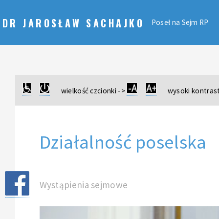
DR JAROSŁAW SACHAJKO
Poseł na Sejm RP
wielkość czcionki ->
wysoki kontrast
Działalność poselska
Wystąpienia sejmowe