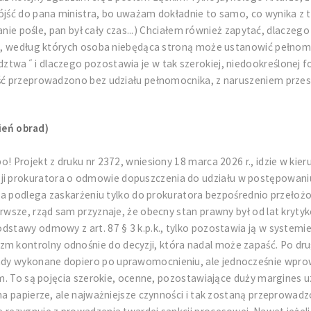
ójść do pana ministra, bo uważam dokładnie to samo, co wynika z t
Panie pośle, pan był cały czas...) Chciałem również zapytać, dlaczeg
akie, według których osoba niebędąca stroną może ustanowić pełno
twa˝ i dlaczego pozostawia je w tak szerokiej, niedookreślonej f
ość przeprowadzono bez udziału pełnomocnika, z naruszeniem prze
ień obrad)
o! Projekt z druku nr 2372, wniesiony 18 marca 2026 r., idzie w k
ji prokuratora o odmowie dopuszczenia do udziału w postępowa
yzja podlega zaskarżeniu tylko do prokuratora bezpośrednio przeło
erwsze, rząd sam przyznaje, że obecny stan prawny był od lat kryty
odstawy odmowy z art. 87 § 3 k.p.k., tylko pozostawia ją w system
 kontrolny odnośnie do decyzji, która nadal może zapaść. Po dru
y wykonane dopiero po uprawomocnieniu, ale jednocześnie wprowad
lem. To są pojęcia szerokie, ocenne, pozostawiające duży margine
 na papierze, ale najważniejsze czynności i tak zostaną przeprowa