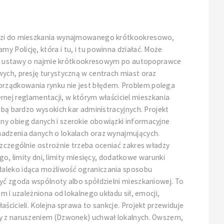
chodzi do mieszkania wynajmowanego krótkookresowo,
 Policję, która i tu, i tu powinna działać. Może
ojekt ustawy o najmie krótkookresowym po autopoprawce
wych, presję turystyczną w centrach miast oraz
orządkowania rynku nie jest błędem. Problem polega
ej reglamentacji, w którym właściciel mieszkania
źbą bardzo wysokich kar administracyjnych. Projekt
ny obieg danych i szerokie obowiązki informacyjne
madzenia danych o lokalach oraz wynajmujących.
Szczególnie ostrożnie trzeba oceniać zakres władzy
 limity dni, limity miesięcy, dodatkowe warunki
 daleko idąca możliwość ograniczania sposobu
być zgoda wspólnoty albo spółdzielni mieszkaniowej. To
m i uzależniona od lokalnego układu sił, emocji,
ścicieli. Kolejna sprawa to sankcje. Projekt przewiduje
czy z naruszeniem (Dzwonek) uchwał lokalnych. Owszem,