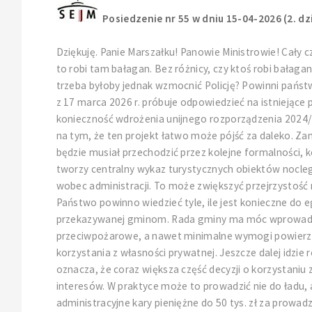
Posiedzenie nr 55 w dniu 15-04-2026 (2. dz
Dziękuję. Panie Marszałku! Panowie Ministrowie! Cał
to robi tam bałagan. Bez różnicy, czy ktoś robi bałag
trzeba byłoby jednak wzmocnić Policję? Powinni państw
z 17 marca 2026 r. próbuje odpowiedzieć na istniejące
konieczność wdrożenia unijnego rozporządzenia 2024/1
na tym, że ten projekt łatwo może pójść za daleko. 
będzie musiał przechodzić przez kolejne formalności, k
tworzy centralny wykaz turystycznych obiektów nocleg
wobec administracji. To może zwiększyć przejrzystość
Państwo powinno wiedzieć tyle, ile jest konieczne do 
przekazywanej gminom. Rada gminy ma móc wprowadzić 
przeciwpożarowe, a nawet minimalne wymogi powierzchn
korzystania z własności prywatnej. Jeszcze dalej idzi
oznacza, że coraz większa część decyzji o korzystaniu 
interesów. W praktyce może to prowadzić nie do ładu, a
administracyjne kary pieniężne do 50 tys. zł za prow