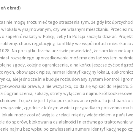
ień obrad)
y czas nie mogę zrozumieć tego straszenia tym, że gdy ktoś przy
an w lokalu wynajmowanym, czy we własnym mieszkaniu. Przecież mamy
o zapełnić wakaty w Policji, żeby ta Policja zaczęła działać. Pr
 problemy: chaos regulacyjny, konflikty we wspólnotach mieszkanio
028. Na początku trzeba uczciwie powiedzieć, że sam kierunek up
Zamiast rozsądnego uporządkowania możemy dostać system nadmiern
olejne zgody, kolejne ograniczenia, a na końcu jeszcze żyć pod gro
owych, obowiązek wpisu, numer identyfikacyjny lokalu, elektronicz
 rynku, ale jednocześnie buduje rozbudowany system kontroli i gro
egzekwowania prawa, a nie wszystko, co da się wpisać do rejestru. 
ograniczenia, zakazy, strefy wyłączenia najmu krótkookresowego,
iowe. To już nie jest tylko porządkowanie rynku. To jest bardzo
e rozwiązanie, zgodnie z którym w wielu przypadkach potrzebna ma 
z lokalu może zostać wyjęta z relacji między właścicielem a państwe
le do sporów, blokowania działalności i nierównego traktowania wła
adzenie najmu bez wpisu po zawieszeniu numeru identyfikacyjnego 