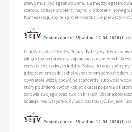
prawo musi być egzekwowane, ale między egzekwowaniem
szeroko opisuje problemy najmu krótkoterminowego: n
Konfederacji, aby ten projekt odrzucić w pierwszym czy
Posiedzenie nr 55 w dniu 14-04-2026 (1. dz
Pani Marszałek! Drodzy Polacy! Patrzymy dziś na państw
jak groźny terrorysta w kajdankach zespolonych. Ares
wszystkich uczciwych ludzi w Polsce. A teraz spójrzmy
gdyż zdaniem sądu jechał wypasionym samochodem, a po 
obywatele widzą podwójne standardy: surowość wobec z
który po śmierci dwóch kobiet okazał pogardę ofiarom
zdrowia swojego oraz swoich bliskich. Obrona konie
koalicja robi wszystko, by ludzi zastraszyć. Bo jeżeli u
Posiedzenie nr 55 w dniu 14-04-2026 (1. dz