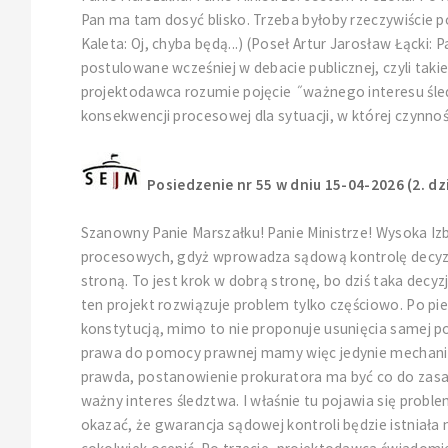
Pan ma tam dosyć blisko. Trzeba byłoby rzeczywiście p
Kaleta: Oj, chyba będą...) (Poseł Artur Jarosław Łącki: 
postulowane wcześniej w debacie publicznej, czyli t
projektodawca rozumie pojęcie ˝ważnego interesu śledz
konsekwencji procesowej dla sytuacji, w której czynn
Posiedzenie nr 55 w dniu 15-04-2026 (2. dz
Szanowny Panie Marszałku! Panie Ministrze! Wysoka Izb
procesowych, gdyż wprowadza sądową kontrolę decyz
stroną. To jest krok w dobrą stronę, bo dziś taka dec
ten projekt rozwiązuje problem tylko częściowo. Po pi
konstytucją, mimo to nie proponuje usunięcia samej p
prawa do pomocy prawnej mamy więc jedynie mechanizm
prawda, postanowienie prokuratora ma być co do zasad
ważny interes śledztwa. I właśnie tu pojawia się prob
okazać, że gwarancja sądowej kontroli będzie istniała