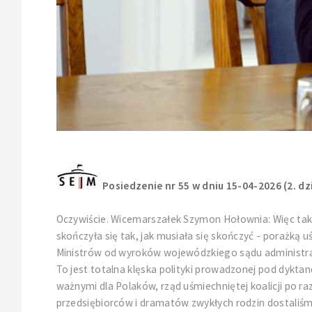
Posiedzenie nr 55 w dniu 15-04-2026 (2. dz
Oczywiście. Wicemarszałek Szymon Hołownia: Więc tak w
skończyła się tak, jak musiała się skończyć - porażką 
Ministrów od wyroków wojewódzkiego sądu administrac
To jest totalna klęska polityki prowadzonej pod dykt
ważnymi dla Polaków, rząd uśmiechniętej koalicji po ra
przedsiębiorców i dramatów zwykłych rodzin dostaliśmy