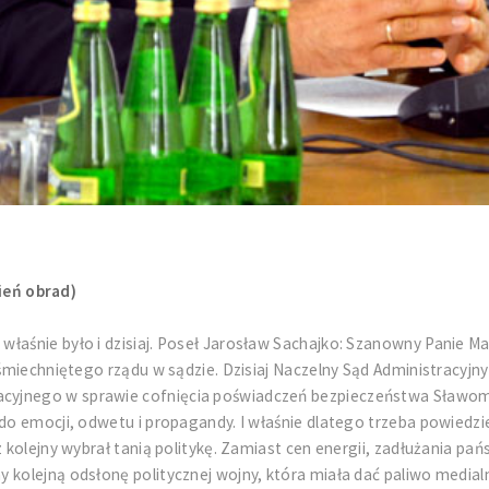
ień obrad)
łaśnie było i dzisiaj. Poseł Jarosław Sachajko: Szanowny Panie Ma
uśmiechniętego rządu w sądzie. Dzisiaj Naczelny Sąd Administracyjny
yjnego w sprawie cofnięcia poświadczeń bezpieczeństwa Sławomiro
ando emocji, odwetu i propagandy. I właśnie dlatego trzeba powied
z kolejny wybrał tanią politykę. Zamiast cen energii, zadłużania pa
 kolejną odsłonę politycznej wojny, która miała dać paliwo medial