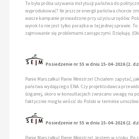
To była próba używania instytucji państwa do politycz
wyprodukować? Ile jeszcze energii państwa chcecie z
wasze kampanie prowadzone przy użyciu urzędów. Polac
wyrok to nie jest tylko porażka w tej jednej sprawie. T
zajmowanie się problemami zastępczymi. Dziękuję. (Okl
Posiedzenie nr 55 w dniu 15-04-2026 (2. dz
Panie Marszałku! Panie Ministrze! Chciałem zapytać, 
państwa wydającego ENA. Czy projektodawca przewidu
ściganej, skoro w konsultacjach zwracano uwagę na p
faktycznie mogła wrócić do Polski w terminie umożliw
Posiedzenie nr 55 w dniu 15-04-2026 (2. dz
Panie Marszałku! Panie Ministrze! Jestem w szoku. Po r