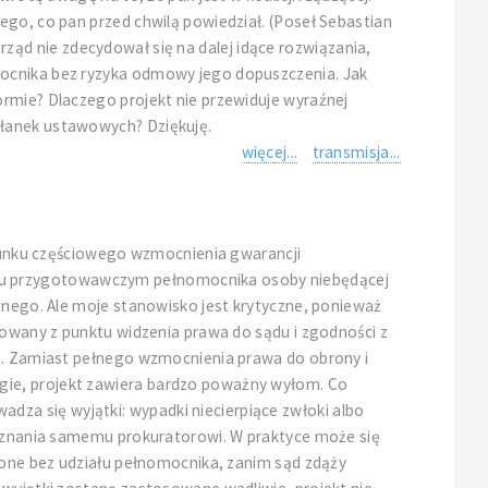
ego, co pan przed chwilą powiedział. (Poseł Sebastian
o rząd nie zdecydował się na dalej idące rozwiązania,
mocnika bez ryzyka odmowy jego dopuszczenia. Jak
ormie? Dlaczego projekt nie przewiduje wyraźnej
słanek ustawowych? Dziękuję.
więcej...
transmisja...
ierunku częściowego wzmocnienia gwarancji
niu przygotowawczym pełnomocnika osoby niebędącej
żonego. Ale moje stanowisko jest krytyczne, ponieważ
kowany z punktu widzenia prawa do sądu i zgodności z
ie. Zamiast pełnego wzmocnienia prawa do obrony i
gie, projekt zawiera bardzo poważny wyłom. Co
za się wyjątki: wypadki niecierpiące zwłoki albo
s uznania samemu prokuratorowi. W praktyce może się
dzone bez udziału pełnomocnika, zanim sąd zdąży