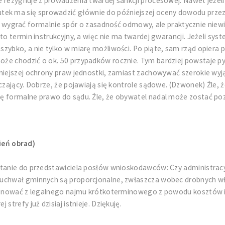
 rezygnuje z prowadzenia twardej sankcji procesowej. Nawet jeżeli
k ma się sprowadzić głównie do późniejszej oceny dowodu przez 
rać formalnie spór o zasadność odmowy, ale praktycznie niewiel
 to termin instrukcyjny, a więc nie ma twardej gwarancji. Jeżeli s
zybko, a nie tylko w miarę możliwości. Po piąte, sam rząd opiera p
e chodzić o ok. 50 przypadków rocznie. Tym bardziej powstaje pyta
niejszej ochrony praw jednostki, zamiast zachowywać szerokie wyją
rczający. Dobrze, że pojawiają się kontrole sądowe. (Dzwonek) Źle,
ę formalne prawo do sądu. Źle, że obywatel nadal może zostać po
ień obrad)
ytanie do przedstawiciela posłów wnioskodawców: Czy administracyj
uchwał gminnych są proporcjonalne, zwłaszcza wobec drobnych wła
ygnować z legalnego najmu krótkoterminowego z powodu kosztów i f
trefy już dzisiaj istnieje. Dziękuję.