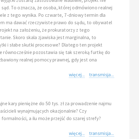
 wyjątki zostaną zastosowane wadliwie, projekt nie
sąd. To oznacza, że osoba, której odmówiono realnej
e z tego wynika. Po czwarte, 7-dniowy termin dla
ystem ma dawać rzeczywiste prawo do sądu, to obywatel
rojekt na założeniu, że prokuratorzy z tego
nie. Skoro skala zjawiska jest marginalna, to
tki i słabe skutki procesowe? Dlatego ten projekt
 że równocześnie pozostawia się tak szeroką furtkę do
zbawiony realnej pomocy prawnej, gdy jest ona
więcej...
transmisja...
ne kary pieniężne do 50 tys. zł za prowadzenie najmu
ścicieli wynajmujących okazjonalnie? Czy
ormalności, a ilu może przejść do szarej strefy?
więcej...
transmisja...