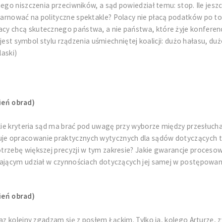
nego niszczenia przeciwników, a sąd powiedział temu: stop. Ile jes
marnować na polityczne spektakle? Polacy nie płacą podatków po t
y chcą skutecznego państwa, a nie państwa, które żyje konferencj
o jest symbol stylu rządzenia uśmiechniętej koalicji: dużo hałasu, d
aski)
ień obrad)
jakie kryteria sąd ma brać pod uwagę przy wyborze między przesłu
je opracowanie praktycznych wytycznych dla sądów dotyczących 
otrzebę większej precyzji w tym zakresie? Jakie gwarancje proces
iającym udział w czynnościach dotyczących jej samej w postępowani
ień obrad)
az kolejny zgadzam się z posłem Łąckim. Tylko ja, kolego Arturze, z