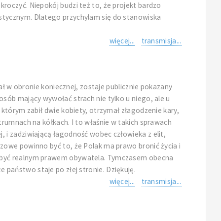
oczyć. Niepokój budzi też to, że projekt bardzo
stycznym. Dlatego przychylam się do stanowiska
więcej...
transmisja...
ał w obronie koniecznej, zostaje publicznie pokazany
sób mający wywołać strach nie tylko u niego, ale u
którym zabił dwie kobiety, otrzymał złagodzenie kary,
trumnach na kółkach. I to właśnie w takich sprawach
 i zadziwiającą łagodność wobec człowieka z elit,
zowe powinno być to, że Polak ma prawo bronić życia i
si być realnym prawem obywatela. Tymczasem obecna
że państwo staje po złej stronie. Dziękuję.
więcej...
transmisja...