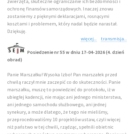
zwierzęta, skuteczne ograniczanie ich bezdomności i
ochronę finansów samorządowych. Inaczej znowu
zostaniemy z pięknymi deklaracjami, rosnącymi
kosztami i problemem, który nadal będzie narastał.
Dziękuję.
więcej...
transmisja...
Posiedzenie nr 55 w dniu 17-04-2026 (4. dzień
obrad)
Panie Marszałku! Wysoka Izbo! Pan marszałek przed
chwilą raczył mnie zaczepić co do skuteczności. Panie
marszałku, muszę to powiedzieć do protokołu, iż w
ubiegłej kadencji, nie mając ani jednego ministerstwa,
ani jednego samochodu służbowego, ani jednej
synekury, a może dlatego, że tego nie mieliśmy,
przeprocedowaliśmy 10 projektów ustaw, czyli więcej
niż państwo w tej chwili, rządząc, spełnili obietnic