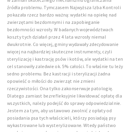
w zamian skutecznego mechanizmu ograniczania
źródła problemu. Tymczasem Najwyższa Izba Kontroli
pokazała rzecz bardzo ważną: wydatki na opiekę nad
zwierzętami bezdomnymi i na zapobieganie
bezdomności wzrosły. W badanych województwach
koszty tych działań przez 4 lata wzrosły niemal
dwukrotnie. Co więcej, gminy wydawały zdecydowanie
więcej na najbardziej skuteczne instrumenty, czyli
sterylizację i kastrację psów i kotów, ale wydatki na ten
cel stanowiły zaledwie ok. 5% całości. To właśnie tu leży
sedno problemu. Bez kastracji i sterylizacji żadna
opowieść o miłości do zwierząt nie zmieni
rzeczywistości. Ona tylko zakonserwuje patologię.
Dlatego zamiast bezrefleksyjnie likwidować opłatę dla
wszystkich, należy podejść do sprawy odpowiedzialnie.
Jestem za tym, aby ustawowo zwolnić z opłaty od
posiadania psa tych właścicieli, którzy posiadają psy
wykastrowane lub wysterylizowane. Wtedy państwo