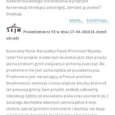
niekontrolowanego rozmnażania w praktyce
konserwują istniejącą patologię, zamiast ją usuwać?
Dziękuję.
więcej...
transmisja...
Posiedzenie nr 55 w dniu 17-04-2026 (4. dzień
obrad)
Szanowny Panie Marszałku! Panie Ministrze! Wysoka
Izbo! Ten projekt w obecnym kształcie jest zbyt prosty
jak na problem gmin związany z ochroną zwierząt. Bo
problemem nie jest sama opłata od posiadania psa.
Problemem jest narastający w Polsce problem
bezdomności zwierząt i coraz większe koszty, które od
lat ponoszą gminy. Sam projekt zakłada całkowitą
likwidację opłaty od posiadania psów oraz usunięcie jej z
katalogu dochodów własnych samorządów. A więc
chcecie zabrać gminom instrument i dochód, nie dając