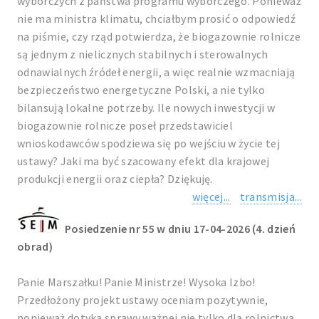
wyborczych z państwa programu wyborczego. Ponieważ
nie ma ministra klimatu, chciałbym prosić o odpowiedź
na piśmie, czy rząd potwierdza, że biogazownie rolnicze
są jednym z nielicznych stabilnych i sterowalnych
odnawialnych źródeł energii, a więc realnie wzmacniają
bezpieczeństwo energetyczne Polski, a nie tylko
bilansują lokalne potrzeby. Ile nowych inwestycji w
biogazownie rolnicze poseł przedstawiciel
wnioskodawców spodziewa się po wejściu w życie tej
ustawy? Jaki ma być szacowany efekt dla krajowej
produkcji energii oraz ciepła? Dziękuję.
więcej...
transmisja...
Posiedzenie nr 55 w dniu 17-04-2026 (4. dzień
obrad)
Panie Marszałku! Panie Ministrze! Wysoka Izbo!
Przedłożony projekt ustawy oceniam pozytywnie,
ponieważ dotyka sprawy ważnej nie tylko dla rolnictwa,