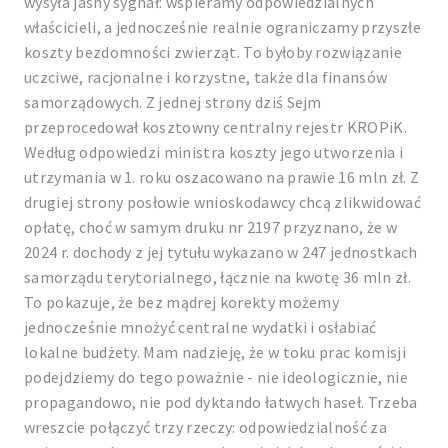
wysyła jasny sygnał: wspieramy odpowiedzialnych
właścicieli, a jednocześnie realnie ograniczamy przyszłe
koszty bezdomności zwierząt. To byłoby rozwiązanie
uczciwe, racjonalne i korzystne, także dla finansów
samorządowych. Z jednej strony dziś Sejm
przeprocedował kosztowny centralny rejestr KROPiK.
Według odpowiedzi ministra koszty jego utworzenia i
utrzymania w 1. roku oszacowano na prawie 16 mln zł. Z
drugiej strony posłowie wnioskodawcy chcą zlikwidować
opłatę, choć w samym druku nr 2197 przyznano, że w
2024 r. dochody z jej tytułu wykazano w 247 jednostkach
samorządu terytorialnego, łącznie na kwotę 36 mln zł.
To pokazuje, że bez mądrej korekty możemy
jednocześnie mnożyć centralne wydatki i osłabiać
lokalne budżety. Mam nadzieję, że w toku prac komisji
podejdziemy do tego poważnie - nie ideologicznie, nie
propagandowo, nie pod dyktando łatwych haseł. Trzeba
wreszcie połączyć trzy rzeczy: odpowiedzialność za