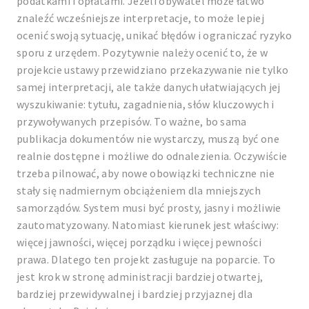
podatkami i opłatami. Jeżeli obywatel może łatwo
znaleźć wcześniejsze interpretacje, to może lepiej
ocenić swoją sytuację, unikać błędów i ograniczać ryzyko
sporu z urzędem. Pozytywnie należy ocenić to, że w
projekcie ustawy przewidziano przekazywanie nie tylko
samej interpretacji, ale także danych ułatwiających jej
wyszukiwanie: tytułu, zagadnienia, słów kluczowych i
przywoływanych przepisów. To ważne, bo sama
publikacja dokumentów nie wystarczy, muszą być one
realnie dostępne i możliwe do odnalezienia. Oczywiście
trzeba pilnować, aby nowe obowiązki techniczne nie
stały się nadmiernym obciążeniem dla mniejszych
samorządów. System musi być prosty, jasny i możliwie
zautomatyzowany. Natomiast kierunek jest właściwy:
więcej jawności, więcej porządku i więcej pewności
prawa. Dlatego ten projekt zasługuje na poparcie. To
jest krok w stronę administracji bardziej otwartej,
bardziej przewidywalnej i bardziej przyjaznej dla