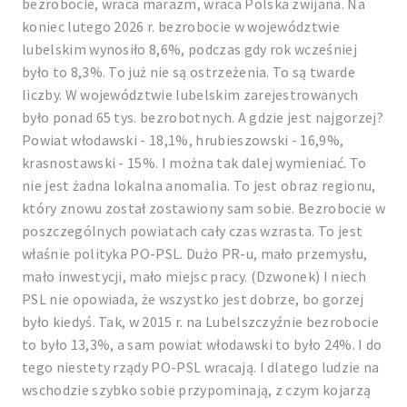
bezrobocie, wraca marazm, wraca Polska zwijana. Na
koniec lutego 2026 r. bezrobocie w województwie
lubelskim wynosiło 8,6%, podczas gdy rok wcześniej
było to 8,3%. To już nie są ostrzeżenia. To są twarde
liczby. W województwie lubelskim zarejestrowanych
było ponad 65 tys. bezrobotnych. A gdzie jest najgorzej?
Powiat włodawski - 18,1%, hrubieszowski - 16,9%,
krasnostawski - 15%. I można tak dalej wymieniać. To
nie jest żadna lokalna anomalia. To jest obraz regionu,
który znowu został zostawiony sam sobie. Bezrobocie w
poszczególnych powiatach cały czas wzrasta. To jest
właśnie polityka PO-PSL. Dużo PR-u, mało przemysłu,
mało inwestycji, mało miejsc pracy. (Dzwonek) I niech
PSL nie opowiada, że wszystko jest dobrze, bo gorzej
było kiedyś. Tak, w 2015 r. na Lubelszczyźnie bezrobocie
to było 13,3%, a sam powiat włodawski to było 24%. I do
tego niestety rządy PO-PSL wracają. I dlatego ludzie na
wschodzie szybko sobie przypominają, z czym kojarzą