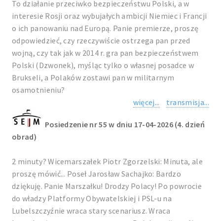
To działanie przeciwko bezpieczeństwu Polski, a w
interesie Rosji oraz wybujałych ambicji Niemiec i Francji
o ich panowaniu nad Europą. Panie premierze, proszę
odpowiedzieć, czy rzeczywiście ostrzega pan przed
wojną, czy tak jak w 2014 r. gra pan bezpieczeństwem
Polski (Dzwonek), myśląc tylko o własnej posadce w
Brukseli, a Polaków zostawi pan w militarnym
osamotnieniu?
więcej...
transmisja...
Posiedzenie nr 55 w dniu 17-04-2026 (4. dzień
obrad)
2 minuty? Wicemarszałek Piotr Zgorzelski: Minuta, ale
proszę mówić... Poseł Jarosław Sachajko: Bardzo
dziękuję. Panie Marszałku! Drodzy Polacy! Po powrocie
do władzy Platformy Obywatelskiej i PSL-u na
Lubelszczyźnie wraca stary scenariusz. Wraca