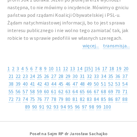
następna, to nie mówimy o incydencie. Mówimy o gniciu
państwa pod rządami Koalicji Obywatelskiej i PSL-u.
Żądam natychmiastowej informacji, bo to jest sprawa
interesu publicznego i nie wolno tego zamiatać tak, jak
robicie to w sprawie pedofilii we własnych szeregach.
więcej...
transmisja...
1
2
3
4
5
6
7
8
9
10
11
12
13
14
[15]
16
17
18
19
20
21
22
23
24
25
26
27
28
29
30
31
32
33
34
35
36
37
38
39
40
41
42
43
44
45
46
47
48
49
50
51
52
53
54
55
56
57
58
59
60
61
62
63
64
65
66
67
68
69
70
71
72
73
74
75
76
77
78
79
80
81
82
83
84
85
86
87
88
89
90
91
92
93
94
95
96
97
98
99
100
Poseł na Sejm RP dr Jarosław Sachajko