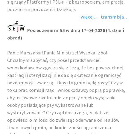
się rządy Platformy i PSL-u - z bezrobociem, emigracją,
poczuciem porzucenia. Dziękuję.
więcej...
transmisja...
Posiedzenie nr 55 w dniu 17-04-2026 (4. dzień
obrad)
Panie Marszałku! Panie Ministrze! Wysoka Izbo!
Chciałbym zapytać, czy poseł przedstawiciel
wnioskodawców zgadza się z tezą, że bez powszechnej
kastracji i sterylizacji nie da się skutecznie ograniczyć
bezdomności zwierząt i koszty gmin będą rosły? Czy w
toku prac komisji rząd i wnioskodawcy poprą poprawkę,
aby ustawowe zwolnienie z opłaty objęło wyłącznie
osoby posiadające psy wykastrowane lub
wysterylizowane? Czy rząd dostrzega, że dalsze
opowieści o miłości do zwierząt oderwane od realiów
finansowych gmin, od konieczności ograniczenia