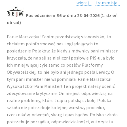
więcej...
transmisja...
Posiedzenie nr 56 w dniu 28-04-2026 (1. dzień
obrad)
Panie Marszałku! Zanim przedstawię stanowisko, to
chciałem poinformować nas i oglądających to
posiedzenie Polaków, że kiedy z mównicy pani minister
krzyczała, że na sali są nieliczni posłowie PiS-u, a było
ich mniej więcej tyle samo co posłów Platformy
Obywatelskiej, to nie było ani jednego posła Lewicy. O
tym pani minister nie wspomniała. Panie Marszałku!
Wysoka Izbo! Pani Minister! Ten projekt należy ocenić
zdecydowanie krytycznie. On nie jest odpowiedzią na
realne problemy, które trapią polską szkołę. Polska
szkoła nie potrzebuje kolejnej warstwy procedur,
rzeczników, odwołań, skarg i quasisądów. Polska szkoła
potrzebuje porządku, odpowiedzialności, autorytetu