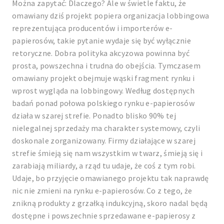
Można zapytać: Dlaczego? Ale w świetle faktu, że
omawiany dziś projekt popiera organizacja lobbingowa
reprezentująca producentów i importerów e-
papierosów, takie pytanie wydaje się być wyłącznie
retoryczne. Dobra polityka akcyzowa powinna być
prosta, powszechna i trudna do obejścia. Tymczasem
omawiany projekt obejmuje wąski fragment rynku i
wprost wygląda na lobbingowy. Według dostępnych
badań ponad połowa polskiego rynku e-papierosów
działa w szarej strefie. Ponadto blisko 90% tej
nielegalnej sprzedaży ma charakter systemowy, czyli
doskonale zorganizowany. Firmy działające w szarej
strefie śmieją się nam wszystkim w twarz, śmieją się i
zarabiają miliardy, a rząd tu udaje, że coś z tym robi.
Udaje, bo przyjęcie omawianego projektu tak naprawdę
nic nie zmieni na rynku e-papierosów. Co z tego, że
znikną produkty z grzałką indukcyjną, skoro nadal będą
dostępne i powszechnie sprzedawane e-papierosy z