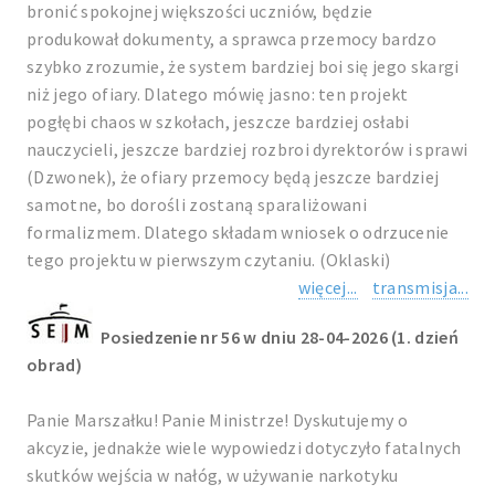
bronić spokojnej większości uczniów, będzie
produkował dokumenty, a sprawca przemocy bardzo
szybko zrozumie, że system bardziej boi się jego skargi
niż jego ofiary. Dlatego mówię jasno: ten projekt
pogłębi chaos w szkołach, jeszcze bardziej osłabi
nauczycieli, jeszcze bardziej rozbroi dyrektorów i sprawi
(Dzwonek), że ofiary przemocy będą jeszcze bardziej
samotne, bo dorośli zostaną sparaliżowani
formalizmem. Dlatego składam wniosek o odrzucenie
tego projektu w pierwszym czytaniu. (Oklaski)
więcej...
transmisja...
Posiedzenie nr 56 w dniu 28-04-2026 (1. dzień
obrad)
Panie Marszałku! Panie Ministrze! Dyskutujemy o
akcyzie, jednakże wiele wypowiedzi dotyczyło fatalnych
skutków wejścia w nałóg, w używanie narkotyku