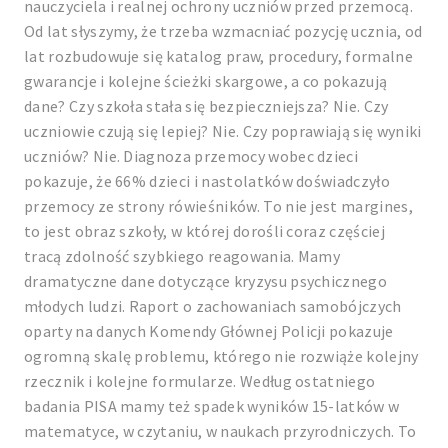
nauczyciela i realnej ochrony uczniów przed przemocą.
Od lat słyszymy, że trzeba wzmacniać pozycję ucznia, od
lat rozbudowuje się katalog praw, procedury, formalne
gwarancje i kolejne ścieżki skargowe, a co pokazują
dane? Czy szkoła stała się bezpieczniejsza? Nie. Czy
uczniowie czują się lepiej? Nie. Czy poprawiają się wyniki
uczniów? Nie. Diagnoza przemocy wobec dzieci
pokazuje, że 66% dzieci i nastolatków doświadczyło
przemocy ze strony rówieśników. To nie jest margines,
to jest obraz szkoły, w której dorośli coraz częściej
tracą zdolność szybkiego reagowania. Mamy
dramatyczne dane dotyczące kryzysu psychicznego
młodych ludzi. Raport o zachowaniach samobójczych
oparty na danych Komendy Głównej Policji pokazuje
ogromną skalę problemu, którego nie rozwiąże kolejny
rzecznik i kolejne formularze. Według ostatniego
badania PISA mamy też spadek wyników 15-latków w
matematyce, w czytaniu, w naukach przyrodniczych. To