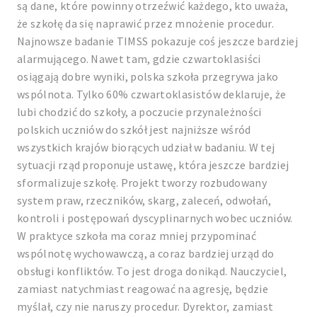
są dane, które powinny otrzeźwić każdego, kto uważa,
że szkołę da się naprawić przez mnożenie procedur.
Najnowsze badanie TIMSS pokazuje coś jeszcze bardziej
alarmującego. Nawet tam, gdzie czwartoklasiści
osiągają dobre wyniki, polska szkoła przegrywa jako
wspólnota. Tylko 60% czwartoklasistów deklaruje, że
lubi chodzić do szkoły, a poczucie przynależności
polskich uczniów do szkół jest najniższe wśród
wszystkich krajów biorących udział w badaniu. W tej
sytuacji rząd proponuje ustawę, która jeszcze bardziej
sformalizuje szkołę. Projekt tworzy rozbudowany
system praw, rzeczników, skarg, zaleceń, odwołań,
kontroli i postępowań dyscyplinarnych wobec uczniów.
W praktyce szkoła ma coraz mniej przypominać
wspólnotę wychowawczą, a coraz bardziej urząd do
obsługi konfliktów. To jest droga donikąd. Nauczyciel,
zamiast natychmiast reagować na agresję, będzie
myślał, czy nie naruszy procedur. Dyrektor, zamiast