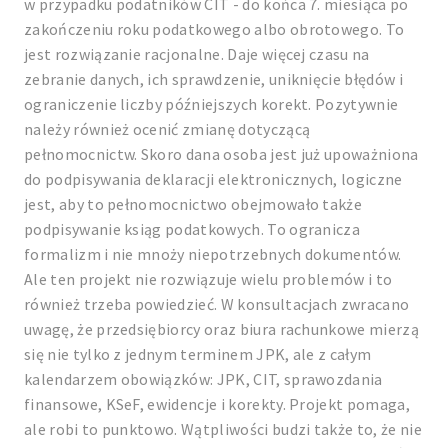
w przypadku podatników CIT - do końca 7. miesiąca po
zakończeniu roku podatkowego albo obrotowego. To
jest rozwiązanie racjonalne. Daje więcej czasu na
zebranie danych, ich sprawdzenie, uniknięcie błędów i
ograniczenie liczby późniejszych korekt. Pozytywnie
należy również ocenić zmianę dotyczącą
pełnomocnictw. Skoro dana osoba jest już upoważniona
do podpisywania deklaracji elektronicznych, logiczne
jest, aby to pełnomocnictwo obejmowało także
podpisywanie ksiąg podatkowych. To ogranicza
formalizm i nie mnoży niepotrzebnych dokumentów.
Ale ten projekt nie rozwiązuje wielu problemów i to
również trzeba powiedzieć. W konsultacjach zwracano
uwagę, że przedsiębiorcy oraz biura rachunkowe mierzą
się nie tylko z jednym terminem JPK, ale z całym
kalendarzem obowiązków: JPK, CIT, sprawozdania
finansowe, KSeF, ewidencje i korekty. Projekt pomaga,
ale robi to punktowo. Wątpliwości budzi także to, że nie