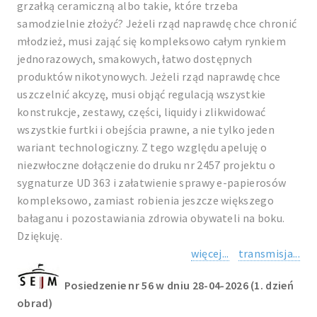
grzałką ceramiczną albo takie, które trzeba
samodzielnie złożyć? Jeżeli rząd naprawdę chce chronić
młodzież, musi zająć się kompleksowo całym rynkiem
jednorazowych, smakowych, łatwo dostępnych
produktów nikotynowych. Jeżeli rząd naprawdę chce
uszczelnić akcyzę, musi objąć regulacją wszystkie
konstrukcje, zestawy, części, liquidy i zlikwidować
wszystkie furtki i obejścia prawne, a nie tylko jeden
wariant technologiczny. Z tego względu apeluję o
niezwłoczne dołączenie do druku nr 2457 projektu o
sygnaturze UD 363 i załatwienie sprawy e-papierosów
kompleksowo, zamiast robienia jeszcze większego
bałaganu i pozostawiania zdrowia obywateli na boku.
Dziękuję.
więcej...
transmisja...
Posiedzenie nr 56 w dniu 28-04-2026 (1. dzień
obrad)