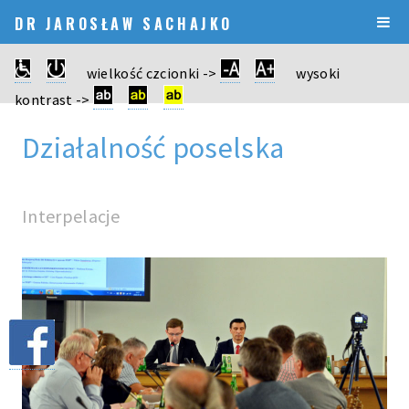
DR JAROSŁAW SACHAJKO
wielkość czcionki ->
wysoki
kontrast ->
Działalność poselska
Interpelacje