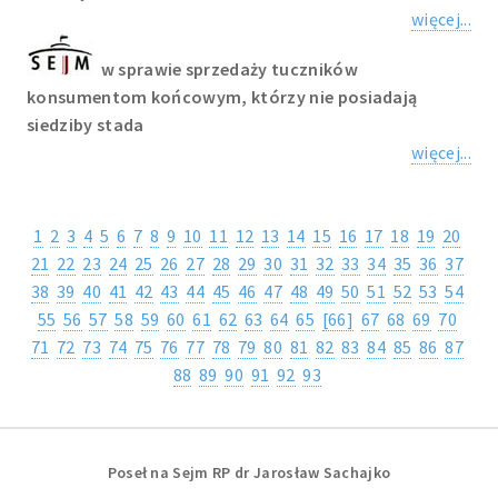
więcej...
w sprawie sprzedaży tuczników
konsumentom końcowym, którzy nie posiadają
siedziby stada
więcej...
1
2
3
4
5
6
7
8
9
10
11
12
13
14
15
16
17
18
19
20
21
22
23
24
25
26
27
28
29
30
31
32
33
34
35
36
37
38
39
40
41
42
43
44
45
46
47
48
49
50
51
52
53
54
55
56
57
58
59
60
61
62
63
64
65
[66]
67
68
69
70
71
72
73
74
75
76
77
78
79
80
81
82
83
84
85
86
87
88
89
90
91
92
93
Poseł na Sejm RP dr Jarosław Sachajko