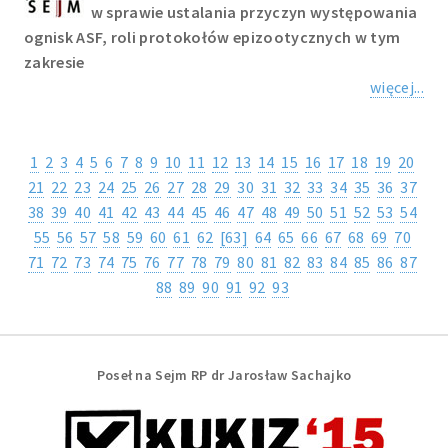
w sprawie ustalania przyczyn występowania
ognisk ASF, roli protokołów epizootycznych w tym
zakresie
więcej...
1
2
3
4
5
6
7
8
9
10
11
12
13
14
15
16
17
18
19
20
21
22
23
24
25
26
27
28
29
30
31
32
33
34
35
36
37
38
39
40
41
42
43
44
45
46
47
48
49
50
51
52
53
54
55
56
57
58
59
60
61
62
[63]
64
65
66
67
68
69
70
71
72
73
74
75
76
77
78
79
80
81
82
83
84
85
86
87
88
89
90
91
92
93
Poseł na Sejm RP dr Jarosław Sachajko