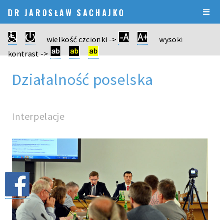
DR JAROSŁAW SACHAJKO
wielkość czcionki ->
wysoki
kontrast ->
Działalność poselska
Interpelacje