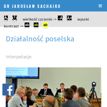
DR JAROSŁAW SACHAJKO
wielkość czcionki ->
wysoki
kontrast ->
Działalność poselska
Interpelacje