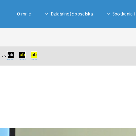
O mnie
Działalność poselska
Spotkania i
 ->