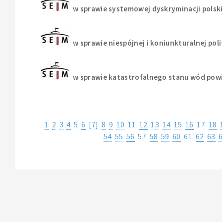
w sprawie systemowej dyskryminacji polsk
w sprawie niespójnej i koniunkturalnej po
w sprawie katastrofalnego stanu wód pow
1
2
3
4
5
6
[7]
8
9
10
11
12
13
14
15
16
17
18
54
55
56
57
58
59
60
61
62
63