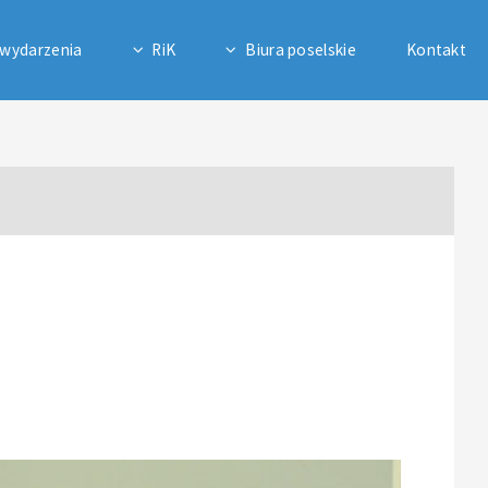
 wydarzenia
RiK
Biura poselskie
Kontakt