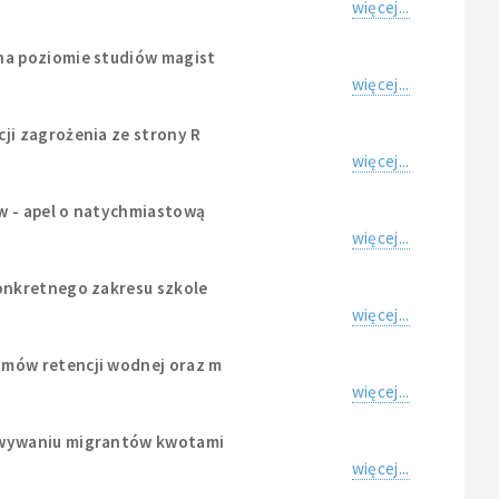
więcej...
na poziomie studiów magist
więcej...
ji zagrożenia ze strony R
więcej...
w - apel o natychmiastową
więcej...
onkretnego zakresu szkole
więcej...
zmów retencji wodnej oraz m
więcej...
sowywaniu migrantów kwotami
więcej...