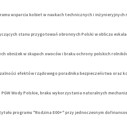
amu wsparcia kobiet w naukach technicznych i inżynieryjnych 
czących stanu przygotowań obronnych Polski w obliczu eskalac
ch obniżek w skupach owoców i braku ochrony polskich rolnikó
erzalności efektów rządowego poradnika bezpieczeństwa oraz k
z PGW Wody Polskie, braku wykorzystania naturalnych mechani
z tytułu programu "Rodzina 800+" przy jednoczesnym dofinan