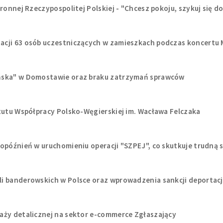
ronnej Rzeczypospolitej Polskiej - "Chcesz pokoju, szykuj się d
cji 63 osób uczestniczących w zamieszkach podczas koncertu 
yńska" w Domostawie oraz braku zatrzymań sprawców
tutu Współpracy Polsko-Węgierskiej im. Wacława Felczaka
opóźnień w uruchomieniu operacji "SZPEJ", co skutkuje trudną s
li banderowskich w Polsce oraz wprowadzenia sankcji deportac
aży detalicznej na sektor e-commerce Zgłaszający