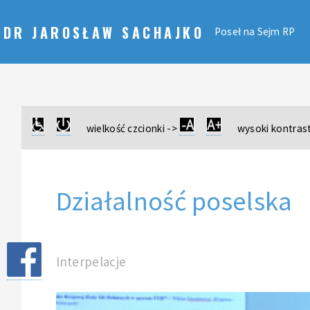
DR JAROSŁAW SACHAJKO
Poseł na Sejm RP
wielkość czcionki ->
wysoki kontrast
Działalność poselska
Interpelacje