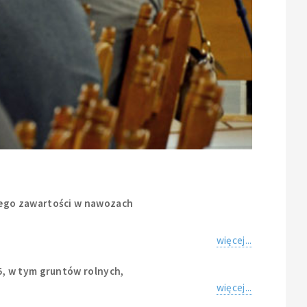
jego zawartości w nawozach
więcej...
5, w tym gruntów rolnych,
więcej...