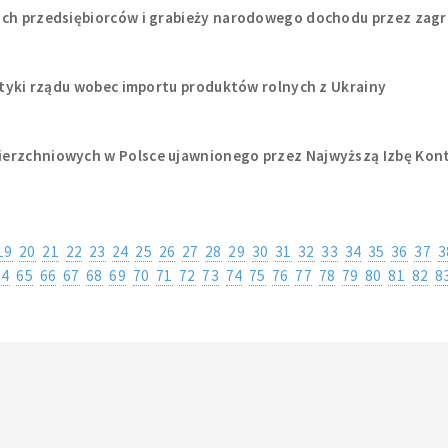
ich przedsiębiorców i grabieży narodowego dochodu przez zagr
lityki rządu wobec importu produktów rolnych z Ukrainy
ierzchniowych w Polsce ujawnionego przez Najwyższą Izbę Kont
19
20
21
22
23
24
25
26
27
28
29
30
31
32
33
34
35
36
37
3
64
65
66
67
68
69
70
71
72
73
74
75
76
77
78
79
80
81
82
8