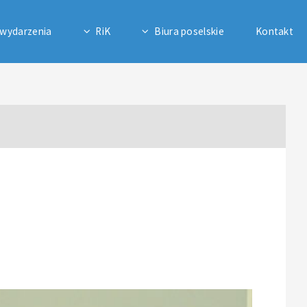
 wydarzenia
RiK
Biura poselskie
Kontakt