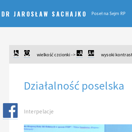
DR JAROSŁAW SACHAJKO
Poseł na Sejm RP
wielkość czcionki ->
wysoki kontrast
Działalność poselska
Interpelacje