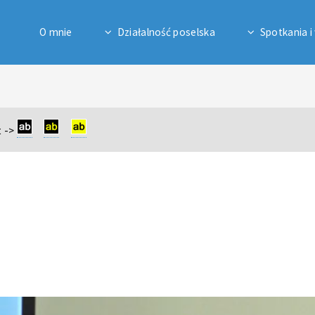
O mnie
Działalność poselska
Spotkania i
 ->