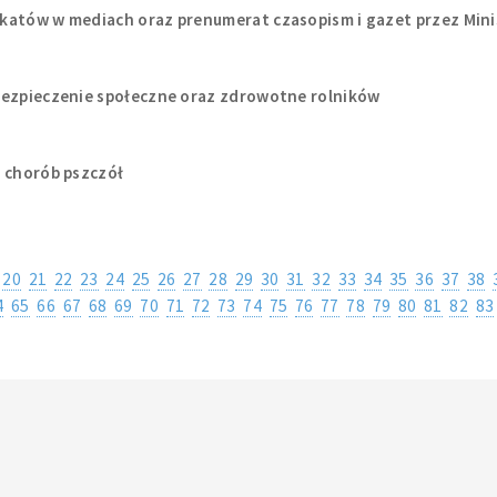
katów w mediach oraz prenumerat czasopism i gazet przez Mini
bezpieczenie społeczne oraz zdrowotne rolników
h chorób pszczół
20
21
22
23
24
25
26
27
28
29
30
31
32
33
34
35
36
37
38
4
65
66
67
68
69
70
71
72
73
74
75
76
77
78
79
80
81
82
83