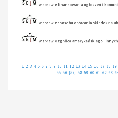
w sprawie finansowania ogłoszeń i komuni
w sprawie sposobu opłacania składek na u
w sprawie zgnilca amerykańskiego i innyc
1
2
3
4
5
6
7
8
9
10
11
12
13
14
15
16
17
18
19
55
56
[57]
58
59
60
61
62
63
6