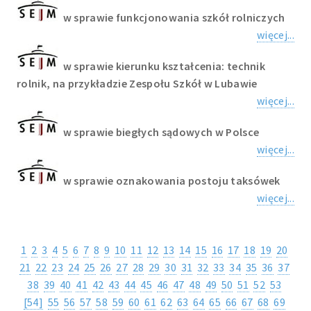
w sprawie funkcjonowania szkół rolniczych
więcej...
w sprawie kierunku kształcenia: technik
rolnik, na przykładzie Zespołu Szkół w Lubawie
więcej...
w sprawie biegłych sądowych w Polsce
więcej...
w sprawie oznakowania postoju taksówek
więcej...
1
2
3
4
5
6
7
8
9
10
11
12
13
14
15
16
17
18
19
20
21
22
23
24
25
26
27
28
29
30
31
32
33
34
35
36
37
38
39
40
41
42
43
44
45
46
47
48
49
50
51
52
53
[54]
55
56
57
58
59
60
61
62
63
64
65
66
67
68
69