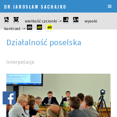
DR JAROSŁAW SACHAJKO
wielkość czcionki ->
wysoki
kontrast ->
Działalność poselska
Interpelacje