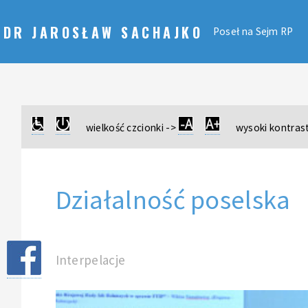
DR JAROSŁAW SACHAJKO
Poseł na Sejm RP
wielkość czcionki ->
wysoki kontrast
Działalność poselska
Interpelacje