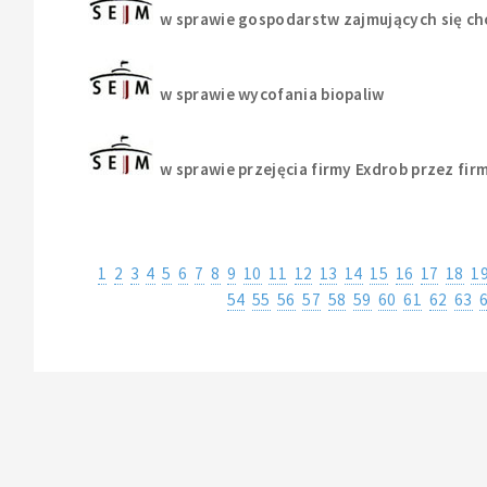
w sprawie gospodarstw zajmujących się c
w sprawie wycofania biopaliw
w sprawie przejęcia firmy Exdrob przez fi
1
2
3
4
5
6
7
8
9
10
11
12
13
14
15
16
17
18
1
54
55
56
57
58
59
60
61
62
63