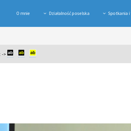
O mnie
Działalność poselska
Spotkania i
 ->