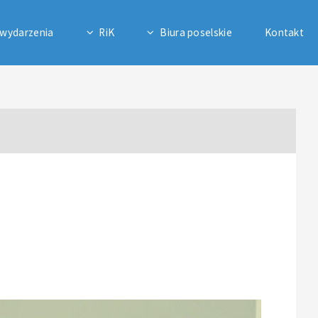
 wydarzenia
RiK
Biura poselskie
Kontakt