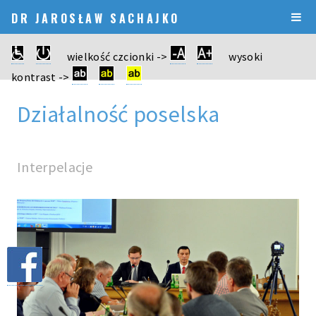
DR JAROSŁAW SACHAJKO
wielkość czcionki ->
wysoki
kontrast ->
Działalność poselska
Interpelacje