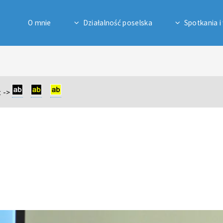
O mnie
Działalność poselska
Spotkania i
 ->