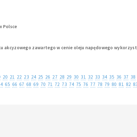
w Polsce
ku akcyzowego zawartego w cenie oleju napędowego wykorzyst
9
20
21
22
23
24
25
26
27
28
29
30
31
32
33
34
35
36
37
38
64
65
66
67
68
69
70
71
72
73
74
75
76
77
78
79
80
81
82
8