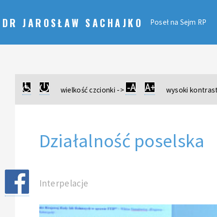
DR JAROSŁAW SACHAJKO
Poseł na Sejm RP
wielkość czcionki ->
wysoki kontrast
Działalność poselska
Interpelacje