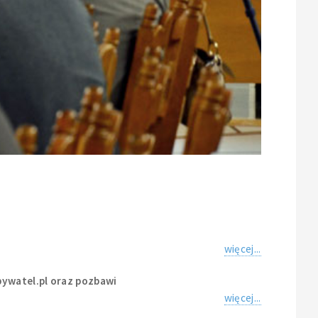
więcej...
bywatel.pl oraz pozbawi
więcej...