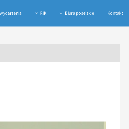
 wydarzenia
RiK
Biura poselskie
Kontakt