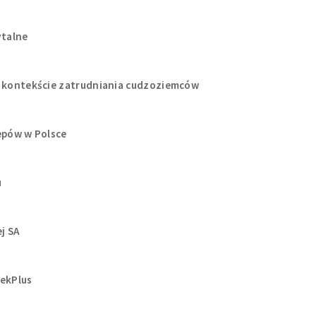
ytalne
w kontekście zatrudniania cudzoziemców
epów w Polsce
u
j SA
sekPlus