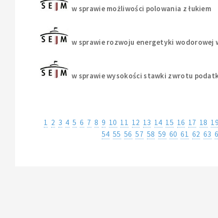
w sprawie możliwości polowania z łukiem
w sprawie rozwoju energetyki wodorowej 
w sprawie wysokości stawki zwrotu podat
1
2
3
4
5
6
7
8
9
10
11
12
13
14
15
16
17
18
1
54
55
56
57
58
59
60
61
62
63