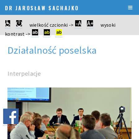
DR JAROSŁAW SACHAJKO
wielkość czcionki ->
wysoki
kontrast ->
Działalność poselska
Interpelacje