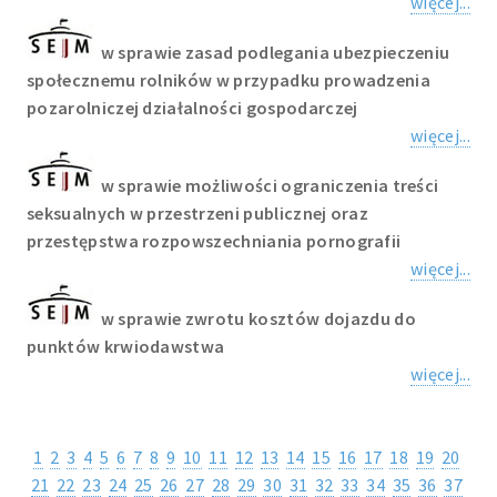
więcej...
w sprawie zasad podlegania ubezpieczeniu
społecznemu rolników w przypadku prowadzenia
pozarolniczej działalności gospodarczej
więcej...
w sprawie możliwości ograniczenia treści
seksualnych w przestrzeni publicznej oraz
przestępstwa rozpowszechniania pornografii
więcej...
w sprawie zwrotu kosztów dojazdu do
punktów krwiodawstwa
więcej...
1
2
3
4
5
6
7
8
9
10
11
12
13
14
15
16
17
18
19
20
21
22
23
24
25
26
27
28
29
30
31
32
33
34
35
36
37