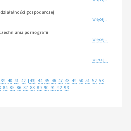
działalności gospodarczej
więcej...
szechniania pornografii
więcej...
więcej...
39
40
41
42
[43]
44
45
46
47
48
49
50
51
52
53
3
84
85
86
87
88
89
90
91
92
93