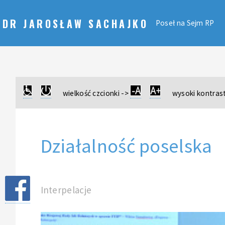
DR JAROSŁAW SACHAJKO
Poseł na Sejm RP
wielkość czcionki ->
wysoki kontrast
Działalność poselska
Interpelacje