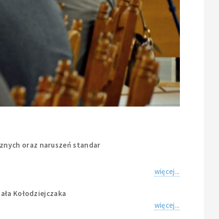
znych oraz naruszeń standar
więcej...
hała Kołodziejczaka
więcej...