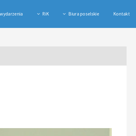
 wydarzenia
RiK
Biura poselskie
Kontakt