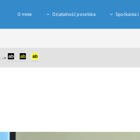
O mnie
Działalność poselska
Spotkania i
 ->