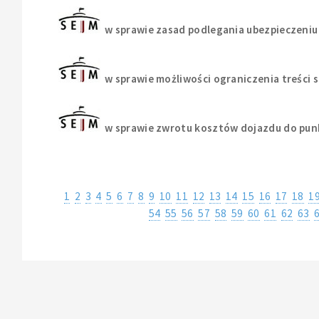
w sprawie zasad podlegania ubezpieczeniu
w sprawie możliwości ograniczenia treści 
w sprawie zwrotu kosztów dojazdu do pu
1
2
3
4
5
6
7
8
9
10
11
12
13
14
15
16
17
18
1
54
55
56
57
58
59
60
61
62
63