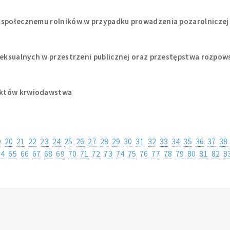
 społecznemu rolników w przypadku prowadzenia pozarolniczej 
seksualnych w przestrzeni publicznej oraz przestępstwa rozpow
nktów krwiodawstwa
9
20
21
22
23
24
25
26
27
28
29
30
31
32
33
34
35
36
37
38
64
65
66
67
68
69
70
71
72
73
74
75
76
77
78
79
80
81
82
8