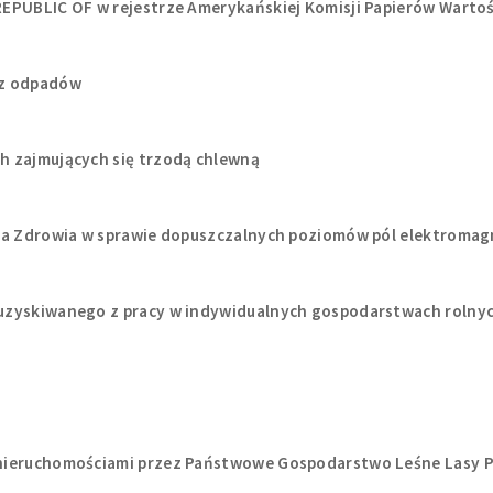
REPUBLIC OF w rejestrze Amerykańskiej Komisji Papierów Warto
óz odpadów
h zajmujących się trzodą chlewną
tra Zdrowia w sprawie dopuszczalnych poziomów pól elektroma
uzyskiwanego z pracy w indywidualnych gospodarstwach rolnyc
 nieruchomościami przez Państwowe Gospodarstwo Leśne Lasy