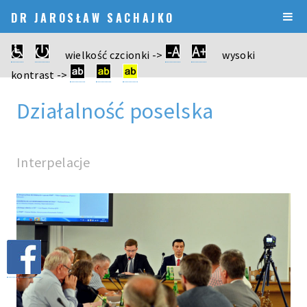
DR JAROSŁAW SACHAJKO
wielkość czcionki ->
wysoki
kontrast ->
Działalność poselska
Interpelacje