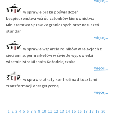
więcej...
w sprawie braku poświadczeń
bezpieczeństwa wśród członków kierownictwa
Ministerstwa Spraw Zagranicznych oraz naruszeń
standar
więcej...
w sprawie wsparcia rolników w relacjach z
sieciami supermarketów w świetle wypowiedzi
wiceministra Michała Kołodziejczaka
więcej...
w sprawie utraty kontroli nad kosztami
transformacji energetycznej
więcej...
1
2
3
4
5
6
7
8
9
10
11
12
13
14
15
16
17
18
19
20