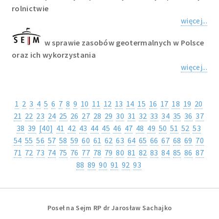
rolnictwie
więcej...
w sprawie zasobów geotermalnych w Polsce
oraz ich wykorzystania
więcej...
1
2
3
4
5
6
7
8
9
10
11
12
13
14
15
16
17
18
19
20
21
22
23
24
25
26
27
28
29
30
31
32
33
34
35
36
37
38
39
[40]
41
42
43
44
45
46
47
48
49
50
51
52
53
54
55
56
57
58
59
60
61
62
63
64
65
66
67
68
69
70
71
72
73
74
75
76
77
78
79
80
81
82
83
84
85
86
87
88
89
90
91
92
93
Poseł na Sejm RP dr Jarosław Sachajko