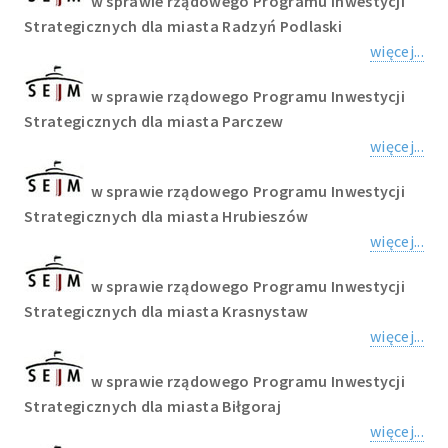
w sprawie rządowego Programu Inwestycji
Strategicznych dla miasta Radzyń Podlaski
więcej...
w sprawie rządowego Programu Inwestycji
Strategicznych dla miasta Parczew
więcej...
w sprawie rządowego Programu Inwestycji
Strategicznych dla miasta Hrubieszów
więcej...
w sprawie rządowego Programu Inwestycji
Strategicznych dla miasta Krasnystaw
więcej...
w sprawie rządowego Programu Inwestycji
Strategicznych dla miasta Biłgoraj
więcej...