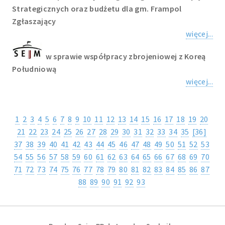
Strategicznych oraz budżetu dla gm. Frampol
Zgłaszający
więcej...
w sprawie współpracy zbrojeniowej z Koreą
Południową
więcej...
1
2
3
4
5
6
7
8
9
10
11
12
13
14
15
16
17
18
19
20
21
22
23
24
25
26
27
28
29
30
31
32
33
34
35
[36]
37
38
39
40
41
42
43
44
45
46
47
48
49
50
51
52
53
54
55
56
57
58
59
60
61
62
63
64
65
66
67
68
69
70
71
72
73
74
75
76
77
78
79
80
81
82
83
84
85
86
87
88
89
90
91
92
93