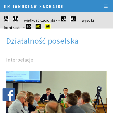
DR JAROSŁAW SACHAJKO
wielkość czcionki ->
wysoki
kontrast ->
Działalność poselska
Interpelacje