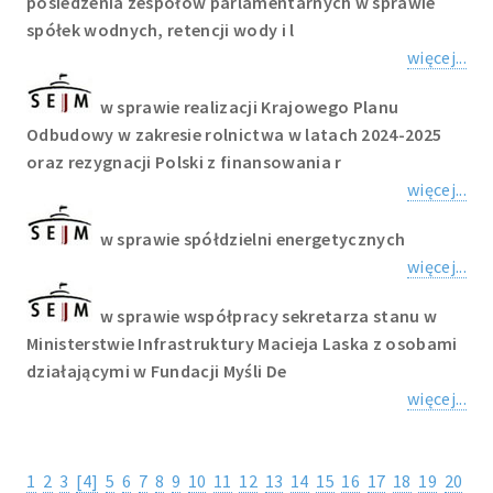
posiedzenia zespołów parlamentarnych w sprawie
spółek wodnych, retencji wody i l
więcej...
w sprawie realizacji Krajowego Planu
Odbudowy w zakresie rolnictwa w latach 2024-2025
oraz rezygnacji Polski z finansowania r
więcej...
w sprawie spółdzielni energetycznych
więcej...
w sprawie współpracy sekretarza stanu w
Ministerstwie Infrastruktury Macieja Laska z osobami
działającymi w Fundacji Myśli De
więcej...
1
2
3
[4]
5
6
7
8
9
10
11
12
13
14
15
16
17
18
19
20