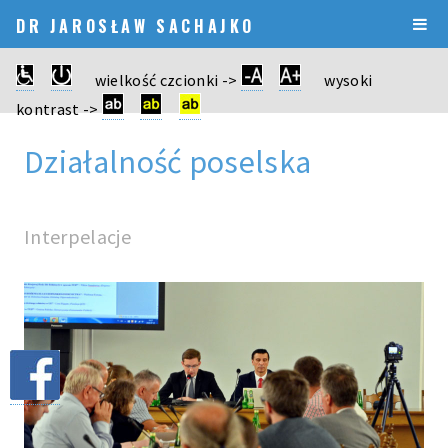
DR JAROSŁAW SACHAJKO
wielkość czcionki ->
wysoki
kontrast ->
Działalność poselska
Interpelacje