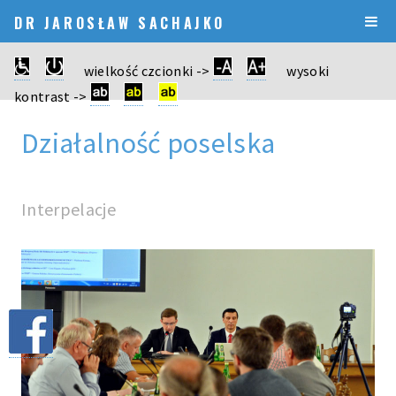
DR JAROSŁAW SACHAJKO
wielkość czcionki ->
wysoki
kontrast ->
Działalność poselska
Interpelacje