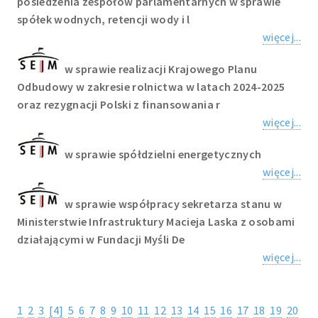
posiedzenia zespołów parlamentarnych w sprawie
spółek wodnych, retencji wody i l
więcej...
w sprawie realizacji Krajowego Planu
Odbudowy w zakresie rolnictwa w latach 2024-2025
oraz rezygnacji Polski z finansowania r
więcej...
w sprawie spółdzielni energetycznych
więcej...
w sprawie współpracy sekretarza stanu w
Ministerstwie Infrastruktury Macieja Laska z osobami
działającymi w Fundacji Myśli De
więcej...
1
2
3
[4]
5
6
7
8
9
10
11
12
13
14
15
16
17
18
19
20