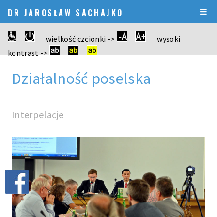
DR JAROSŁAW SACHAJKO
wielkość czcionki ->
wysoki
kontrast ->
Działalność poselska
Interpelacje