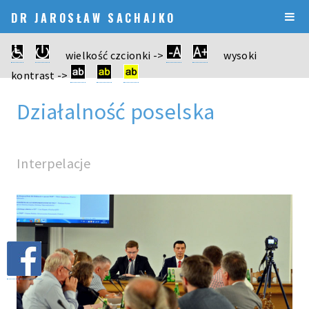
DR JAROSŁAW SACHAJKO
wielkość czcionki ->
wysoki
kontrast ->
Działalność poselska
Interpelacje