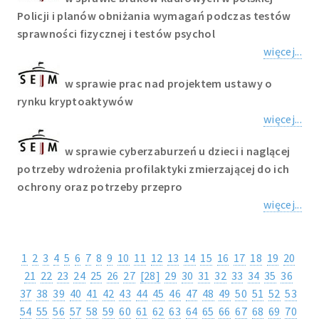
Policji i planów obniżania wymagań podczas testów
sprawności fizycznej i testów psychol
więcej...
w sprawie prac nad projektem ustawy o
rynku kryptoaktywów
więcej...
w sprawie cyberzaburzeń u dzieci i naglącej
potrzeby wdrożenia profilaktyki zmierzającej do ich
ochrony oraz potrzeby przepro
więcej...
1
2
3
4
5
6
7
8
9
10
11
12
13
14
15
16
17
18
19
20
21
22
23
24
25
26
27
[28]
29
30
31
32
33
34
35
36
37
38
39
40
41
42
43
44
45
46
47
48
49
50
51
52
53
54
55
56
57
58
59
60
61
62
63
64
65
66
67
68
69
70