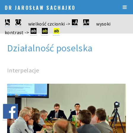
DR JAROSŁAW SACHAJKO
wielkość czcionki ->
wysoki
kontrast ->
Działalność poselska
Interpelacje