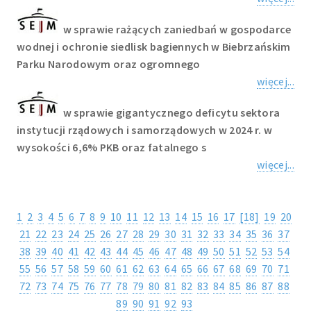
w sprawie rażących zaniedbań w gospodarce
wodnej i ochronie siedlisk bagiennych w Biebrzańskim
Parku Narodowym oraz ogromnego
więcej...
w sprawie gigantycznego deficytu sektora
instytucji rządowych i samorządowych w 2024 r. w
wysokości 6,6% PKB oraz fatalnego s
więcej...
1
2
3
4
5
6
7
8
9
10
11
12
13
14
15
16
17
[18]
19
20
21
22
23
24
25
26
27
28
29
30
31
32
33
34
35
36
37
38
39
40
41
42
43
44
45
46
47
48
49
50
51
52
53
54
55
56
57
58
59
60
61
62
63
64
65
66
67
68
69
70
71
72
73
74
75
76
77
78
79
80
81
82
83
84
85
86
87
88
89
90
91
92
93