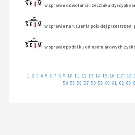
w sprawie odwołania rzecznika dyscypli
w sprawie naruszenia polskiej przestrzeni
w sprawie podatku od nadmiarowych zys
1
2
3
4
5
6
7
8
9
10
11
12
13
14
15
16
[17]
18
54
55
56
57
58
59
60
61
62
63