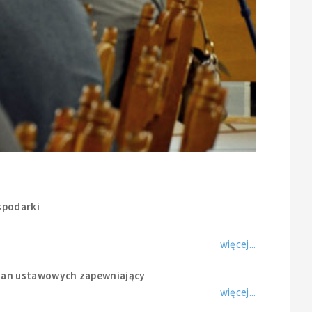
spodarki
więcej...
mian ustawowych zapewniający
więcej...