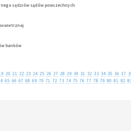
narnego sędziów sądów powszechnych
 powietrznej
ków banków
19
20
21
22
23
24
25
26
27
28
29
30
31
32
33
34
35
36
37
3
64
65
66
67
68
69
70
71
72
73
74
75
76
77
78
79
80
81
82
8