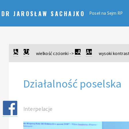
DR JAROSŁAW SACHAJKO
Poseł na Sejm RP
wielkość czcionki ->
wysoki kontrast
Działalność poselska
Interpelacje