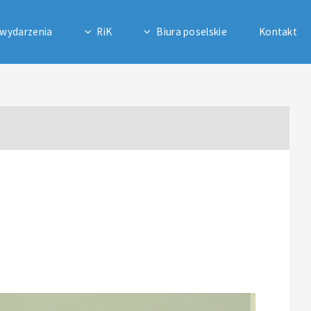
 wydarzenia
RiK
Biura poselskie
Kontakt