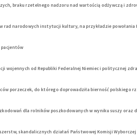
ych, braku rzetelnego nadzoru nad wartością odżywczą i zdr
 rad narodowych instytucji kultury, na przykładzie powołania
a pacjentów
ji wojennych od Republiki Federalnej Niemiec i politycznej zd
ców porzeczek, do którego doprowadziła bierność polskiego r
szkodowań dla rolników poszkodowanych w wyniku suszy oraz d
łszerstw, skandalicznych działań Państwowej Komisji Wyborczej 