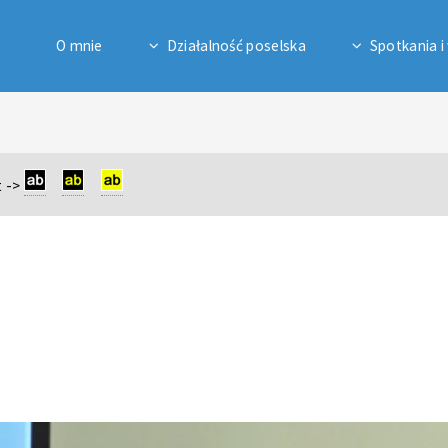
O mnie
Działalność poselska
Spotkania i
 ->