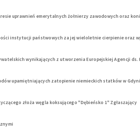
akresie uprawnień emerytalnych żołnierzy zawodowych oraz kon
ości instytucji państwowych za jej wieloletnie cierpienie oraz
ywatelskich wynikających z utworzenia Europejskiej Agencji ds.
hodów upamiętniających zatopienie niemieckich statków w Gdyn
yczącego złoża węgla koksującego "Dębieńsko 1" Zgłaszający
cznymi