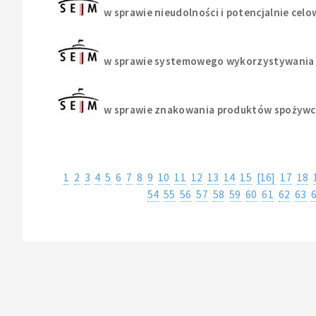
w sprawie nieudolności i potencjalnie cel
w sprawie systemowego wykorzystywania s
w sprawie znakowania produktów spożywcz
1
2
3
4
5
6
7
8
9
10
11
12
13
14
15
[16]
17
18
54
55
56
57
58
59
60
61
62
63