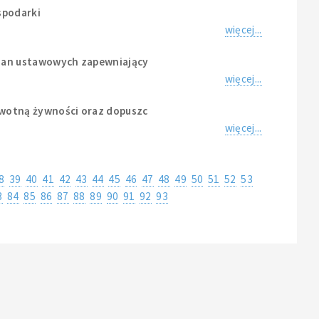
spodarki
więcej...
mian ustawowych zapewniający
więcej...
owotną żywności oraz dopuszc
więcej...
8
39
40
41
42
43
44
45
46
47
48
49
50
51
52
53
3
84
85
86
87
88
89
90
91
92
93