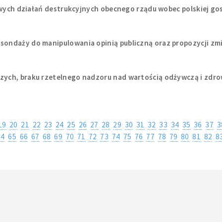
owych działań destrukcyjnych obecnego rządu wobec polskiej go
ondaży do manipulowania opinią publiczną oraz propozycji z
ych, braku rzetelnego nadzoru nad wartością odżywczą i zdr
19
20
21
22
23
24
25
26
27
28
29
30
31
32
33
34
35
36
37
3
64
65
66
67
68
69
70
71
72
73
74
75
76
77
78
79
80
81
82
8