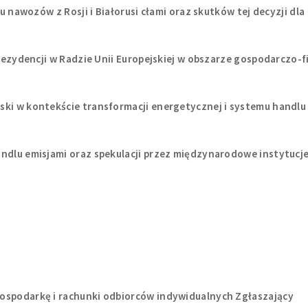
iu nawozów z Rosji i Białorusi cłami oraz skutków tej decyzji dla
 prezydencji w Radzie Unii Europejskiej w obszarze gospodarczo
ski w kontekście transformacji energetycznej i systemu handlu 
ndlu emisjami oraz spekulacji przez międzynarodowe instytucje
ospodarkę i rachunki odbiorców indywidualnych Zgłaszający