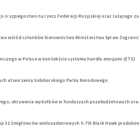
o o szpiegostwo na rzecz Federacji Rosyjskiej oraz rażącego z
twa wśród członków kierownictwa Ministerstwa Spraw Zagranic
wniczego w Polsce w kontekście systemu handlu emisjami (ETS)
ych utworzenia Sobiborskiego Parku Narodowego
wego, ukrywania wydatków w funduszach pozabudżetowych oraz
kup 32 śmigłowców wielozadaniowych S-70i Black Hawk produkow