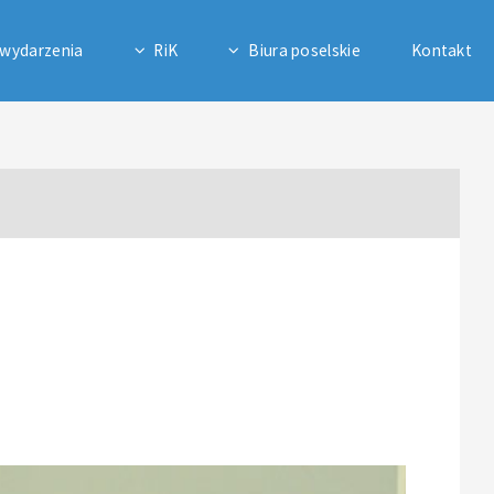
 wydarzenia
RiK
Biura poselskie
Kontakt