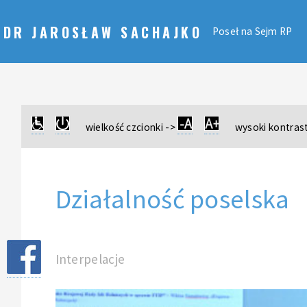
DR JAROSŁAW SACHAJKO
Poseł na Sejm RP
wielkość czcionki ->
wysoki kontrast
Działalność poselska
Interpelacje