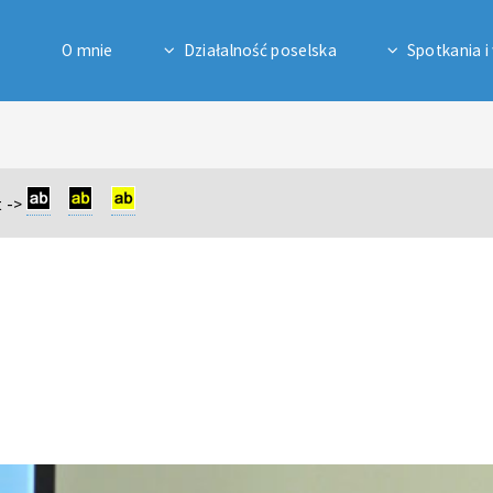
O mnie
Działalność poselska
Spotkania i
 ->